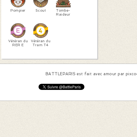
Pompier
Scout
Tombe-
Raideur
Vétéran du
Vétéran du
RER E
Tram T4
BATTLEPARIS est fait avec amour par
pixc