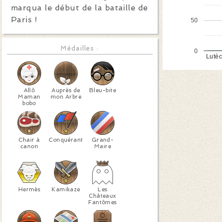
marqua le début de la bataille de
Paris !
50
Médailles :
0
Lutè
Allô
Auprès de
Bleu-bite
Maman
mon Arbre
bobo
Chair à
Conquérant
Grand-
canon
Maire
Hermès
Kamikaze
Les
Châteaux
Fantômes