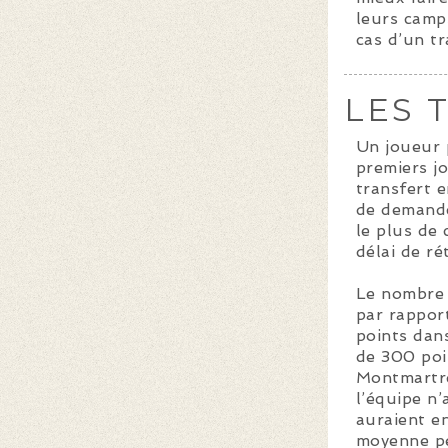
leurs camps
cas d’un tr
LES 
Un joueur 
premiers j
transfert 
de demande
le plus de 
délai de ré
Le nombre 
par rappor
points dan
de 300 poi
Montmartre
l’équipe n’
auraient e
moyenne peu