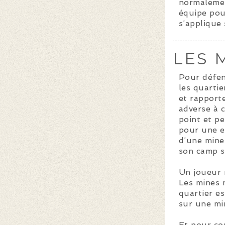
normalemen
équipe pou
s’applique 
LES 
Pour défend
les quarti
et rapporte
adverse à 
point et p
pour une ex
d’une mine 
son camp s
Un joueur 
Les mines 
quartier e
sur une mi
Et pour co