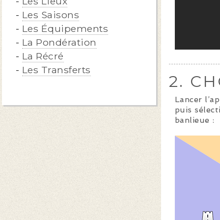
-
Les Lieux
-
Les Saisons
-
Les Équipements
-
La Pondération
-
La Récré
-
Les Transferts
2. C
Lancer l’ap
puis sélec
banlieue :