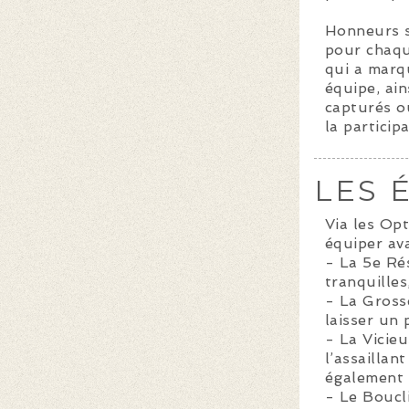
Honneurs s
pour chaqu
qui a marqu
équipe, ai
capturés o
la particip
LES 
Via les Opt
équiper ava
- La 5e Ré
tranquilles
- La Gross
laisser un 
- La Vicie
l’assailla
également 
- Le Boucl