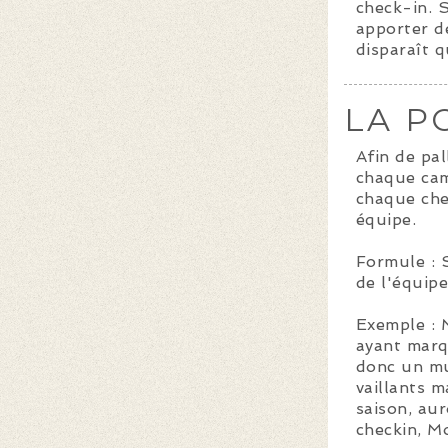
check-in. 
apporter de
disparaît q
LA P
Afin de pal
chaque cam
chaque che
équipe.
Formule : 
de l'équip
Exemple : 
ayant marq
donc un mu
vaillants 
saison, au
checkin, M