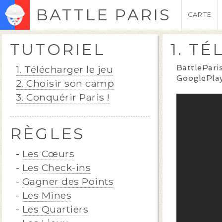
BATTLE PARIS
CARTE
TUTORIEL
1. T
BattlePari
1. Télécharger le jeu
GooglePla
2. Choisir son camp
3. Conquérir Paris !
RÈGLES
-
Les Cœurs
-
Les Check-ins
-
Gagner des Points
-
Les Mines
-
Les Quartiers