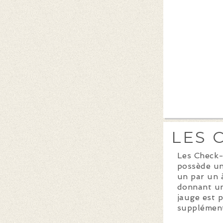
LES 
Les Check-
possède un
un par un à
donnant un
jauge est 
supplément