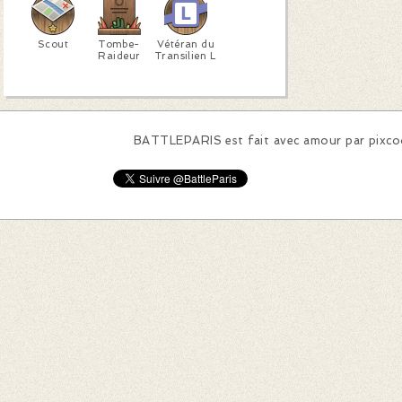
Scout
Tombe-
Vétéran du
Raideur
Transilien L
BATTLEPARIS est fait avec amour par
pixc