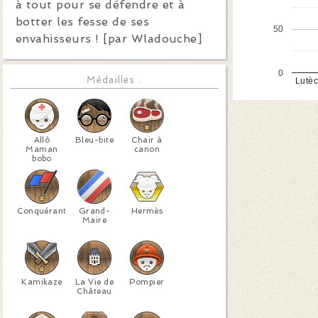
à tout pour se défendre et à
botter les fesse de ses
50
envahisseurs ! [par Wladouche]
0
Médailles :
Lutè
Allô
Bleu-bite
Chair à
Maman
canon
bobo
Conquérant
Grand-
Hermès
Maire
Kamikaze
La Vie de
Pompier
Château