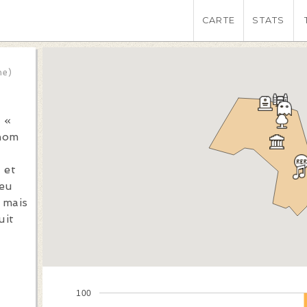
CARTE
STATS
ne)
 «
 nom
 et
peu
 mais
uit
y
100