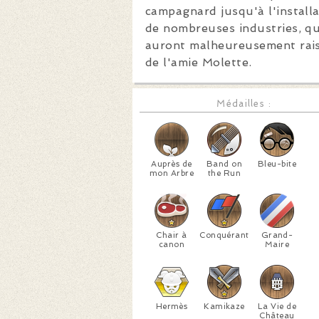
campagnard jusqu'à l'install
de nombreuses industries, qu
auront malheureusement rai
de l'amie Molette.
Médailles :
Auprès de
Band on
Bleu-bite
mon Arbre
the Run
Chair à
Conquérant
Grand-
canon
Maire
Hermès
Kamikaze
La Vie de
Château