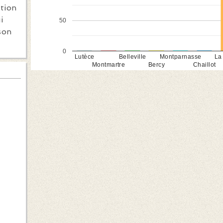
ation
i
50
son
0
Lutèce
Belleville
Montparnasse
La
Montmartre
Bercy
Chaillot