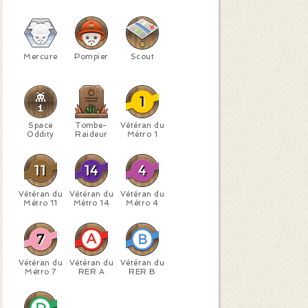
Mercure
Pompier
Scout
Space
Tombe-
Vétéran du
Oddity
Raideur
Métro 1
Vétéran du
Vétéran du
Vétéran du
Métro 11
Métro 14
Métro 4
Vétéran du
Vétéran du
Vétéran du
Métro 7
RER A
RER B