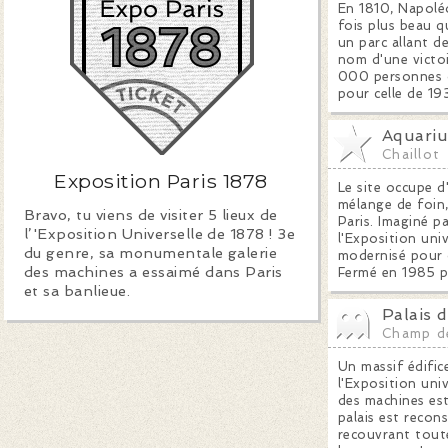
En 1810, Napoléo
fois plus beau q
un parc allant de
nom d'une victoi
000 personnes co
pour celle de 19
Aquariu
Chaillot
Exposition Paris 1878
Le site occupe d'
mélange de foin,
Bravo, tu viens de visiter 5 lieux de
Paris. Imaginé p
l’'Exposition Universelle de 1878 ! 3e
l'Exposition uni
du genre, sa monumentale galerie
modernisé pour c
des machines a essaimé dans Paris
Fermé en 1985 po
et sa banlieue.
Palais 
Champ d
Un massif édific
l'Exposition uni
des machines est
palais est recon
recouvrant toute