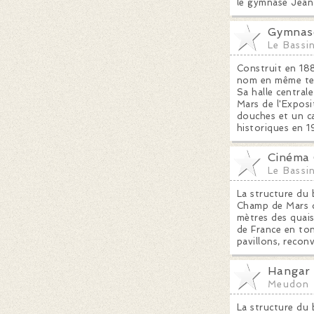
le gymnase Jean 
Gymnas
Le Bassi
Construit en 18
nom en même temp
Sa halle central
Mars de l'Exposi
douches et un ca
historiques en 1
Cinéma 
Le Bassi
La structure du 
Champ de Mars de
mètres des quais 
de France en ton
pavillons, recon
Hangar
Meudon
La structure du 