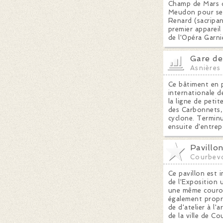
Champ de Mars de
Meudon pour serv
Renard (sacripan
premier appareil
de l'Opéra Garni
Gare de
Asnières
Ce bâtiment en p
internationale d
la ligne de peti
des Carbonnets, 
cyclone. Terminu
ensuite d'entrep
Pavillo
Courbev
Ce pavillon est 
de l'Exposition 
une même couronn
également propri
de d'atelier à l'
de la ville de Co