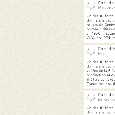
Fort de
Maisons-
Un des 16 forts 
donna à la capit
routes de Genève
portée, utilisés 
en 1950, il accue
GIGN en 1974, re
Fort d'I
Ivry
Un des 16 forts 
donna à la capita
vallées de la Biè
production audio
théâtre de l'exé
France pour sa d
Fort de
Le Kreml
Un des 16 forts 
donna à la capita