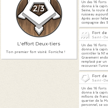
Un des 16 forts 
donna à la capit
Seine, la route 
ruisseau aujourd
Après avoir hébe
compagnie des S
Fort de
Saint-De
L'effort Deux-tiers
Un des 16 forts 
donna à la capita
Ton premier fort visité. Fortiche !
contrôler la N1 e
Gravement endom
remplacé par un 
recouvrait l'univ
Fort de 
Saint-De
Un des 16 forts 
donna à la capit
millions de franc
quartier de la M
personnel, se so