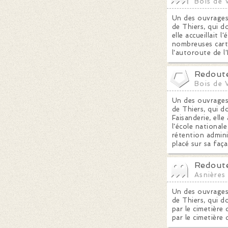
Bois de 
Un des ouvrages 
de Thiers, qui do
elle accueillait 
nombreuses carte
l'autoroute de l
Redoute
Bois de 
Un des ouvrages 
de Thiers, qui do
Faisanderie, elle
l'école national
rétention admini
placé sur sa faç
Redoute
Asnières
Un des ouvrages 
de Thiers, qui do
par le cimetière
par le cimetièr