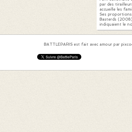
par des tirailleu
accueille les fa
Ses proportions 
Basterds (2008).
indiquaient le n
BATTLEPARIS est fait avec amour par
pixc