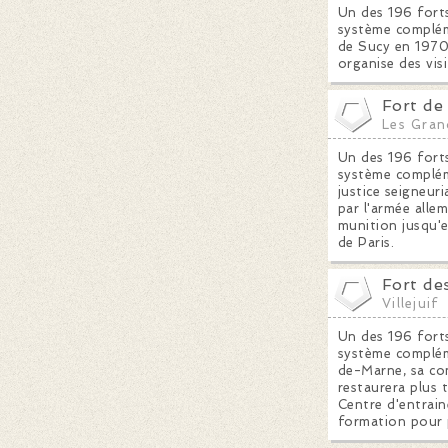
Un des 196 forts
système compléme
de Sucy en 1970,
organise des vis
Fort de
Les Gran
Un des 196 forts
système compléme
justice seigneur
par l'armée alle
munition jusqu'e
de Paris.
Fort de
Villejuif
Un des 196 forts
système compléme
de-Marne, sa con
restaurera plus 
Centre d'entrain
formation pour 