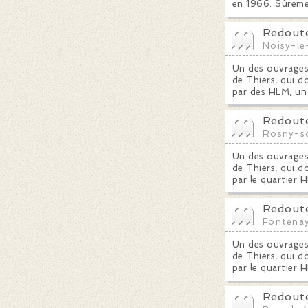
en 1966. Sûremen
Redoute
Noisy-le
Un des ouvrages 
de Thiers, qui do
par des HLM, un 
Redoute
Rosny-s
Un des ouvrages 
de Thiers, qui do
par le quartier H
Redoute
Fontena
Un des ouvrages 
de Thiers, qui do
par le quartier
Redoute