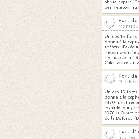
abrite depuis 19
des Télécommuni
Fort de
Montrou
Un des 16 forts 
donna à la capita
théâtre d'exécut
Pétain avant le 
s'y installe en 
Calculatrice Uni
Fort de
Malakof
Un des 16 forts 
donna à la capita
1870, il est rec
Invalide, qui y 
1976 la Directio
de la Défense (
Fort d'I
Issy-les