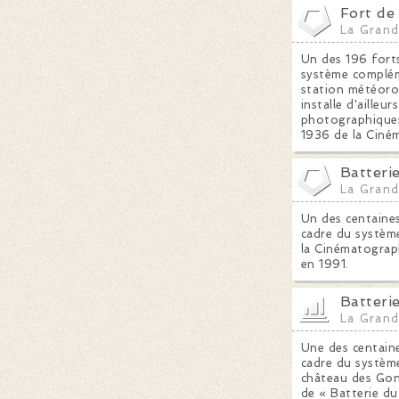
Fort de
La Grand
Un des 196 forts
système compléme
station météoro
installe d'ailleu
photographiques
1936 de la Ciném
Batteri
La Grand
Un des centaines
cadre du système
la Cinématograph
en 1991.
Batteri
La Grand
Une des centaine
cadre du système
château des Gond
de « Batterie du