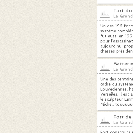
Fort du
La Grand
Un des 196 forts
système compléme
fut aussi en 196
pour l'assassina
aujourd'hui prop
chasses président
Batteri
La Grand
Une des centaine
cadre du système
Louveciennes, ha
Versailes, il est
le sculpteur Emm
Michel, touuuuu
Fort de
La Grand
Fort construits 