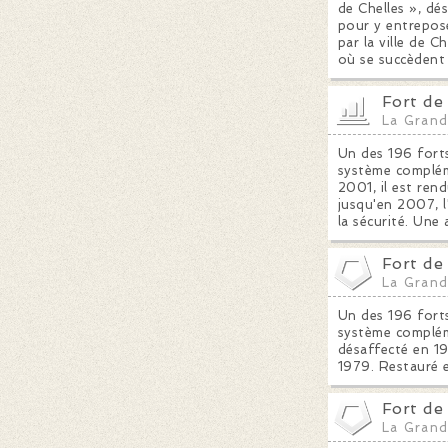
de Chelles », dé
pour y entrepose
par la ville de C
où se succèdent 
Fort de
La Grand
Un des 196 forts
système compléme
2001, il est rend
jusqu'en 2007, l
la sécurité. Une 
Fort de
La Grand
Un des 196 forts
système compléme
désaffecté en 19
1979. Restauré e
Fort de
La Grand