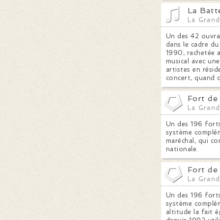
La Batt
La Grand
Un des 42 ouvra
dans le cadre du
1990, rachetée a
musical avec une
artistes en résid
concert, quand 
Fort de
La Grand
Un des 196 forts
système compléme
maréchal, qui con
nationale.
Fort d
La Grand
Un des 196 forts
système compléme
altitude la fait 