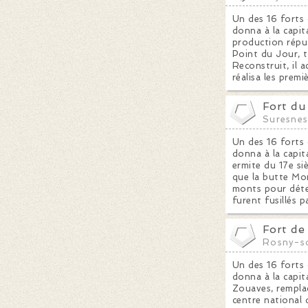
Un des 16 forts 
donna à la capita
production réput
Point du Jour, t
Reconstruit, il 
réalisa les prem
Fort du
Suresne
Un des 16 forts 
donna à la capit
ermite du 17e si
que la butte Mont
monts pour déter
furent fusillés p
Fort de
Rosny-s
Un des 16 forts 
donna à la capita
Zouaves, remplac
centre national