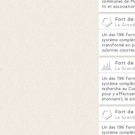
communes de Mont
tir et associatio
Fort de
La Grand
Un des 196 forts
système compléme
transformé en pa
culottes courtes
Fort de
La Grand
Un des 196 forts
système compléme
recherche au Com
pour y effectuer
étonnant), le si
Fort de
La Grand
Un des 196 forts
système complém