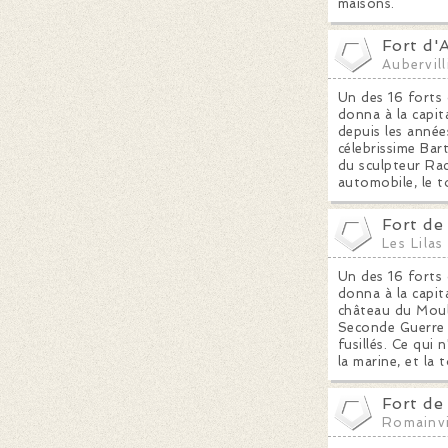
maisons.
Fort d'A
Aubervill
Un des 16 forts 
donna à la capita
depuis les année
célebrissime Bar
du sculpteur Rac
automobile, le t
Fort de
Les Lilas
Un des 16 forts 
donna à la capit
château du Mouli
Seconde Guerre m
fusillés. Ce qui
la marine, et la
Fort de
Romainvi