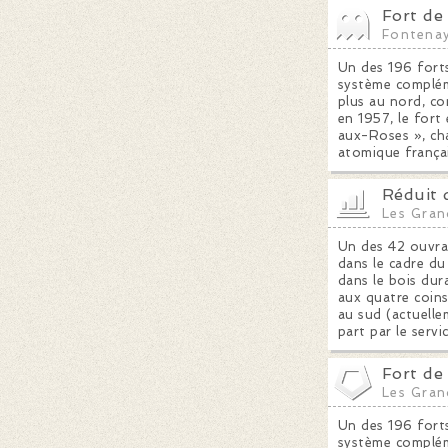
Fort de
Fontena
Un des 196 forts
système compléme
plus au nord, co
en 1957, le fort
aux-Roses », cha
atomique frança
Réduit 
Les Gran
Un des 42 ouvra
dans le cadre du
dans le bois dur
aux quatre coins
au sud (actuellem
part par le ser
Fort de
Les Gran
Un des 196 forts
système compléme