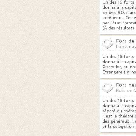
Un des 16 forts 
donna à la capit
années 90, il acc
extérieure. Ce 
par l'état franç
(À des résultats
Fort de
Fontena
Un des 16 forts 
donna à la capit
Pistoulet, au no
Étrangère s'y in
Fort ne
Bois de 
Un des 16 forts 
donna à la capita
séparé du châte
il est le théâtre
des généraux. Il
et la délégation