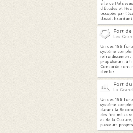
ville de Palaisea
d'Études et Rech
occupée par l'éc
classé, habritan
Fort de 
Les Gran
Un des 196 forts
système compléme
refroidissement c
propulseurs, à l
Concorde sont n
d'enfer.
Fort du
La Grand
Un des 196 forts
système complém
durant la Secon
des fins militai
et de la Culture,
plusieurs proje