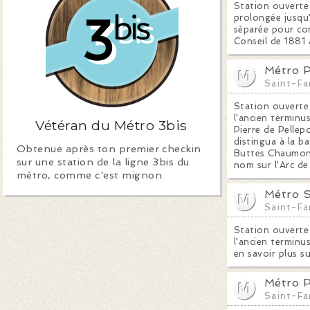
Station ouverte 
prolongée jusqu'
séparée pour con
Conseil de 1881 
Métro P
Saint-Fa
Station ouverte 
l'ancien terminus
Vétéran du Métro 3bis
Pierre de Pellep
distingua à la b
Obtenue après ton premier checkin
Buttes Chaumont 
sur une station de la ligne 3bis du
nom sur l'Arc de
métro, comme c'est mignon.
Métro S
Saint-Fa
Station ouverte 
l'ancien terminus
en savoir plus su
Métro Po
Saint-Fa