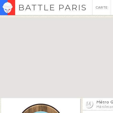
BATTLE PARIS
CARTE
Métro G
Ménilmo