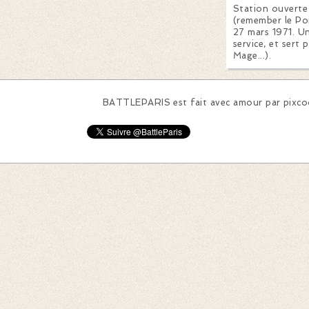
Station ouverte
(remember le Poi
27 mars 1971. Un
service, et sert
Mage...).
BATTLEPARIS est fait avec amour par
pixc