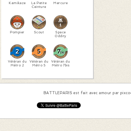
Kamikaze
La Petite
Mercure
Ceinture
Pompier
Scout
Space
Oddity
Vétéran du
Vétéran du
Vétéran du
Métro 2
Métro 5
Métro 7bis
BATTLEPARIS est fait avec amour par
pixc