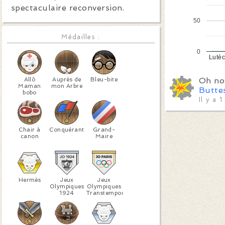
spectaculaire reconversion.
50
Médailles :
0
Lutè
Allô
Auprès de
Bleu-bite
Oh no
Maman
mon Arbre
Butte
bobo
Il y a 
Chair à
Conquérant
Grand-
canon
Maire
Hermès
Jeux
Jeux
Olympiques
Olympiques
1924
Transtemporels