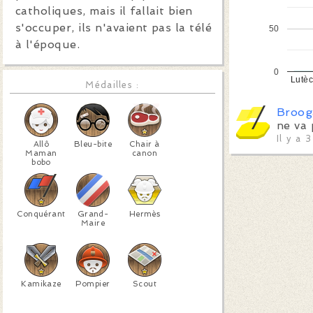
catholiques, mais il fallait bien
s'occuper, ils n'avaient pas la télé
50
à l'époque.
0
Lutè
Médailles :
Broog
ne va 
Il y a 
Allô
Bleu-bite
Chair à
Maman
canon
bobo
Conquérant
Grand-
Hermès
Maire
Kamikaze
Pompier
Scout