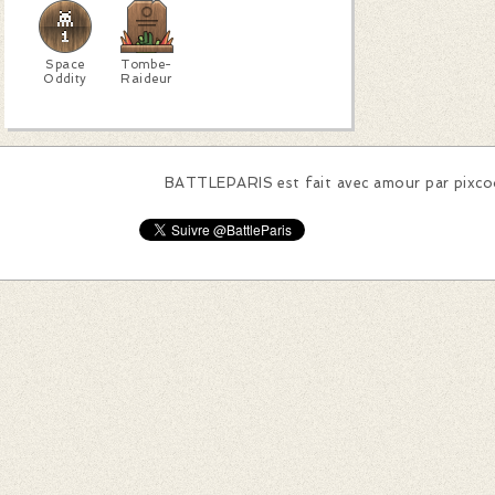
Space
Tombe-
Oddity
Raideur
BATTLEPARIS est fait avec amour par
pixc