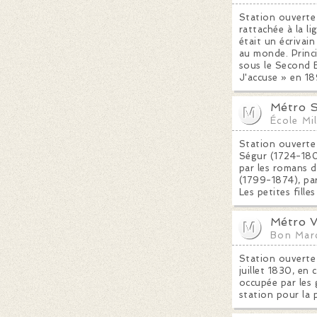
Station ouverte 
rattachée à la l
était un écrivain
au monde. Princ
sous le Second E
J'accuse » en 18
Métro S
École Mil
Station ouverte
Ségur (1724-180
par les romans d
(1799-1874), par
Les petites fille
Métro V
Bon Mar
Station ouverte 
juillet 1830, en
occupée par les 
station pour la p