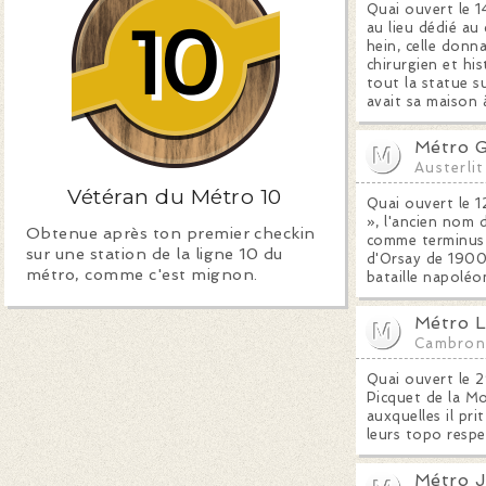
Quai ouvert le 1
au lieu dédié au
hein, celle donn
chirurgien et hi
tout la statue s
avait sa maison 
Métro G
Austerlit
Vétéran du Métro 10
Quai ouvert le 1
», l'ancien nom 
Obtenue après ton premier checkin
comme terminus d
sur une station de la ligne 10 du
d'Orsay de 1900 
métro, comme c'est mignon.
bataille napoléo
Métro L
Cambron
Quai ouvert le 2
Picquet de la Mo
auxquelles il pri
leurs topo respe
Métro J