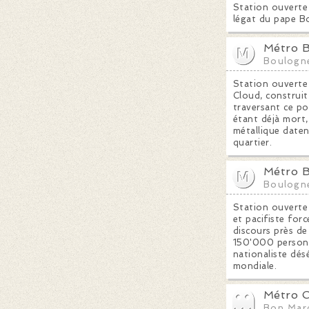
Station ouverte 
légat du pape Bon
Métro B
Boulogne
Station ouverte 
Cloud, construit
traversant ce po
étant déjà mort,
métallique daten
quartier.
Métro B
Boulogne
Station ouverte 
et pacifiste for
discours près de
150'000 personne
nationaliste dés
mondiale.
Métro C
Bon Mar