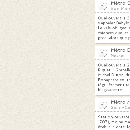
Métro S
Bon Mar
Quai ouvert le 3
s'appeler Babylo
La ville obligea
faïences que les
gros, alors que p
Métro D
Necker
Quai ouvert le 2
Piquet - Grenell
Michel Duroc, du
Bonaparte en Ita
régulièrement r
blagounette.
Métro M
Saint-Ge
Station ouverte
1707), moine mau
établir la date, 