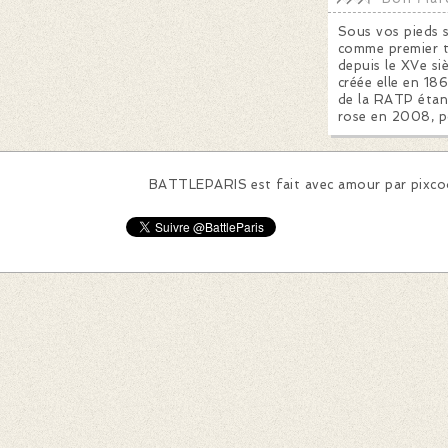
Sous vos pieds 
comme premier te
depuis le XVe si
créée elle en 18
de la RATP étant
rose en 2008, po
BATTLEPARIS est fait avec amour par
pixc