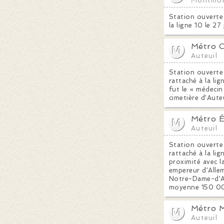
Montmor
Station ouverte 
la ligne 10 le 27 
Métro C
Auteuil
Station ouverte
rattaché à la li
fut le « médecin
cimetière d'Aute
Métro É
Auteuil
Station ouverte
rattaché à la li
proximité avec l
empereur d'Allem
Notre-Dame-d'Aut
moyenne 150 00
Métro M
Auteuil