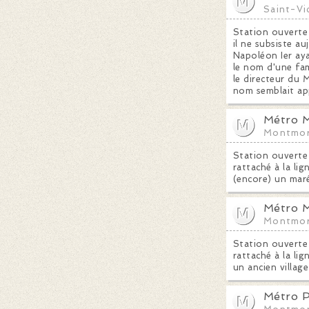
Saint-Vi
Station ouverte l
il ne subsiste a
Napoléon Ier aya
le nom d'une fam
le directeur du 
nom semblait ap
Métro M
Montmor
Station ouverte
rattaché à la li
(encore) un mar
Métro M
Montmor
Station ouverte
rattaché à la lig
un ancien villag
Métro P