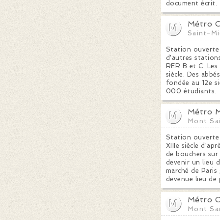
document écrit. 
Métro C
Saint-Mi
Station ouverte
d'autres station
RER B et C. Les 
siècle. Des abbé
fondée au 12e si
000 étudiants.
Métro M
Mont Sa
Station ouverte 
XIIIe siècle d'a
de bouchers sur 
devenir un lieu 
marché de Paris 
devenue lieu de 
Métro C
Mont Sa