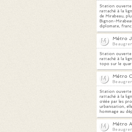
Station ouverte
rattaché à la li
de Mirabeau, pl
Bignon-Mirabeau, 
diplomate, franc
Métro J
Beaugren
Station ouverte
rattaché à la lig
topo sur le quart
Métro C
Beaugren
Station ouverte 
rattaché à la lig
créée par les p
urbanisation, el
hommage au dépu
Métro A
Beaugren