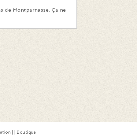
s de Montparnasse. Ça ne
sation
|
|
Boutique