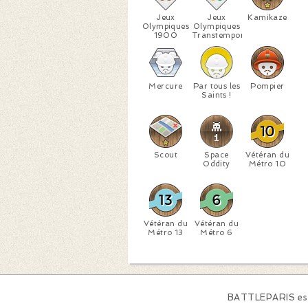
Jeux
Jeux
Kamikaze
Olympiques
Olympiques
1900
Transtemporels
Mercure
Par tous les
Pompier
Saints !
Scout
Space
Vétéran du
Oddity
Métro 10
Vétéran du
Vétéran du
Métro 13
Métro 6
BATTLEPARIS est