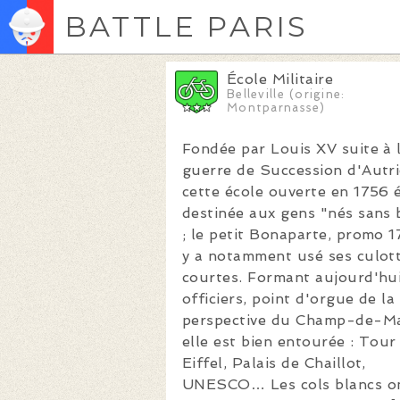
BATTLE PARIS
École Militaire
Belleville (origine:
Montparnasse)
Fondée par Louis XV suite à 
guerre de Succession d'Autri
cette école ouverte en 1756 é
destinée aux gens "nés sans 
; le petit Bonaparte, promo 1
y a notamment usé ses culot
courtes. Formant aujourd'hu
officiers, point d'orgue de la
perspective du Champ-de-Ma
elle est bien entourée : Tour
Eiffel, Palais de Chaillot,
UNESCO… Les cols blancs o