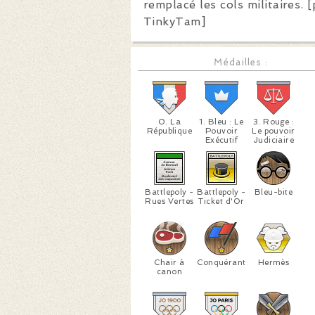
remplacé les cols militaires. [
TinkyTam]
Médailles :
0. La
1. Bleu : Le
3. Rouge :
République
Pouvoir
Le pouvoir
Exécutif
Judiciaire
Battlepoly -
Battlepoly -
Bleu-bite
Rues Vertes
Ticket d'Or
Chair à
Conquérant
Hermès
canon