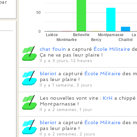
par
50
0
Lutèce
Belleville
Montparnasse
La
Montmartre
Bercy
Chaillot
chat fouin
a capturé
École Militaire
de
Ça ne va pas leur plaire !
Il y a 3 jours, 12 heures
bleriot
a capturé
École Militaire
des ma
pas leur plaire !
Il y a 1 semaine, 3 jours
Les nouvelles vont vite :
KrH
a chipp
Montparnasse !
Il y a 2 semaines, 1 jour
bleriot
a capturé
École Militaire
des ma
pas leur plaire !
Il y a 2 semaines, 2 jours