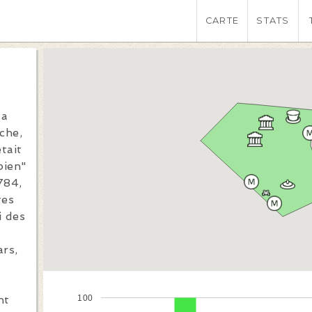
CARTE
STATS
la
che,
tait
bien"
784,
tes
i des
rs,
100
nt