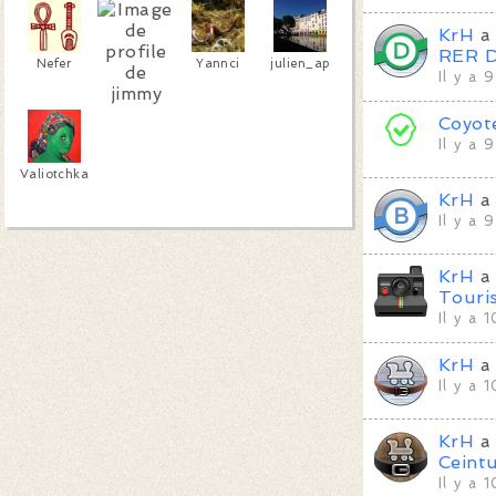
KrH
a 
RER 
Nefer
Yannci
julien_ap
Il y a 
Coyot
jimmy
Il y a 
mcnulty
Valiotchka
KrH
a 
Il y a 
KrH
a 
Touri
Il y a 
KrH
a 
Il y a 
KrH
a 
Ceint
Il y a 