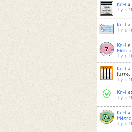
KrH
a 
Il y a 
KrH
a 
Il y a 
KrH
a 
Métro
Il y a 
KrH
a 
lutte.
Il y a 
KrH
e
Il y a 
KrH
a 
Métro
Il y a 