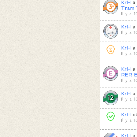
KrH
a 
Tram 
Il y a 
KrH
a 
Il y a 
KrH
a
Il y a 
KrH
a 
RER 
Il y a 
KrH
a 
Il y a 
KrH
e
Il y a 
KrH
a 