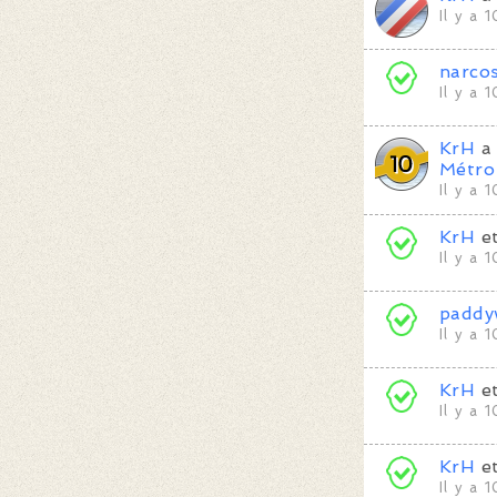
Il y a 
narco
Il y a 
KrH
a 
Métro
Il y a 
KrH
e
Il y a 
paddy
Il y a 
KrH
e
Il y a 
KrH
e
Il y a 