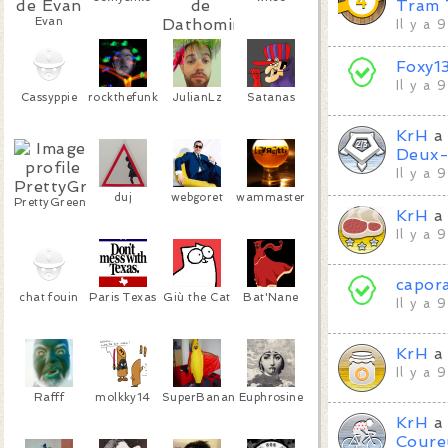
Tram
Evan
Il y a 
Dathomir
Foxy1
Il y a 
Cassyppie
rockthefunk
JulianLz
Satanas
KrH
a 
Deux-
Il y a 
duj
webgoret
wammaster
PrettyGreen
KrH
a 
Il y a 
capor
chat fouin
Paris Texas
Giù the Cat
Bat'Nane
Il y a 
KrH
a 
Il y a 
Rafff
molkky14
SuperBanana
Euphrosine
KrH
a 
Coure