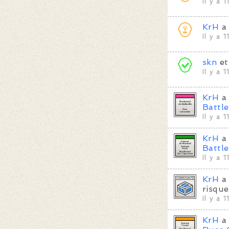
Il y a 
KrH
a
Il y a 
skn
e
Il y a 
KrH
a 
Battl
Il y a 
KrH
a 
Battl
Il y a 
KrH
a 
risque
Il y a 
KrH
a 