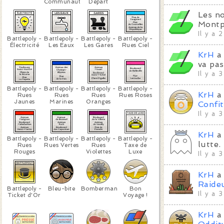
Communauté
Départ
Les no
Montp
Il y a 
Battlepoly -
Battlepoly -
Battlepoly -
Battlepoly -
Électricité
Les Eaux
Les Gares
Rues Ciel
KrH
a
va pas
Il y a 
Battlepoly -
Battlepoly -
Battlepoly -
Battlepoly -
KrH
a 
Rues
Rues
Rues
Rues Roses
Jaunes
Marines
Oranges
Confi
Il y a 
KrH
a 
Battlepoly -
Battlepoly -
Battlepoly -
Battlepoly -
lutte.
Rues
Rues Vertes
Rues
Taxe de
Rouges
Violettes
Luxe
Il y a 
KrH
a 
Raide
Battlepoly -
Bleu-bite
Bomberman
Bon
Il y a 
Ticket d'Or
Voyage !
KrH
a 