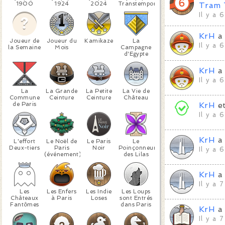
1900
1924
2024
Transtemporels
Tram
Il y a 
KrH
a 
Joueur de
Joueur du
Kamikaze
La
Il y a 
la Semaine
Mois
Campagne
d'Egypte
KrH
a 
Il y a 
La
La Grande
La Petite
La Vie de
Commune
Ceinture
Ceinture
Château
de Paris
KrH
e
Il y a 
KrH
a 
L'effort
Le Noël de
Le Paris
Le
Deux-tiers
Paris
Noir
Poinçonneur
Il y a 
(événement)
des Lilas
KrH
a 
Il y a 
Les
Les Enfers
Les Indie
Les Loups
Châteaux
à Paris
Loses
sont Entrés
Fantômes
dans Paris
KrH
a 
Il y a 