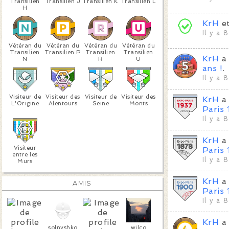
Transilien
Transilien J
Transilien K
Transilien L
H
KrH
e
Il y a 
Vétéran du
Vétéran du
Vétéran du
Vétéran du
Transilien
Transilien P
Transilien
Transilien
KrH
a 
N
R
U
ans !
.
Il y a 
Visiteur de
Visiteur des
Visiteur de
Visiteur des
KrH
a 
L'Origine
Alentours
Seine
Monts
Paris
Il y a 
KrH
a 
Visiteur
Paris
entre les
Il y a 
Murs
KrH
a 
AMIS
Paris
Il y a 
KrH
a 
solnyshko
wilco