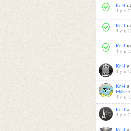
KrH
e
Il y a 
KrH
e
Il y a 
KrH
e
Il y a 
KrH
a 
Il y a 
KrH
a 
Métro
Il y a 
KrH
a 
Il y a 
KrH
a 