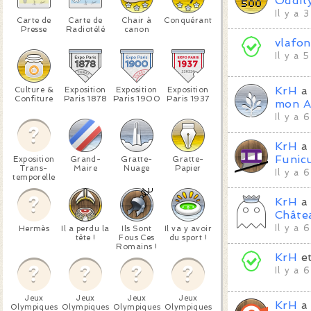
Oddit
Il y a 
Carte de
Carte de
Chair à
Conquérant
Presse
Radiotélé
canon
vlafon
Il y a 
KrH
a 
Culture &
Exposition
Exposition
Exposition
Confiture
Paris 1878
Paris 1900
Paris 1937
mon A
Il y a 
KrH
a 
Funic
Exposition
Grand-
Gratte-
Gratte-
Trans-
Maire
Nuage
Papier
Il y a 
temporelle
KrH
a 
Châte
Il y a 
Hermès
Il a perdu la
Ils Sont
Il va y avoir
tête !
Fous Ces
du sport !
Romains !
KrH
e
Il y a 
Jeux
Jeux
Jeux
Jeux
KrH
a 
Olympiques
Olympiques
Olympiques
Olympiques