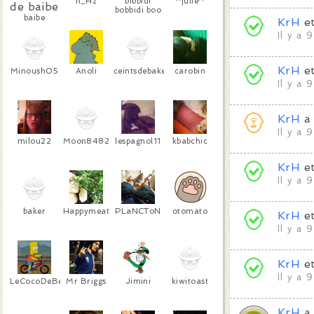
n_Hz
bibbidi
^julie^
bobbidi boo
baibe
KrH
e
Il y a 
KrH
e
Minoush05
Anoli
ceintsdebakelite
carobin
Il y a 
KrH
a
Il y a 
milou22
Moon8482
lespagnol11
kbabchic
KrH
e
Il y a 
baker
Happymeat
PLaNCToN
otomato
KrH
e
Il y a 
KrH
e
Il y a 
LeCocoDeBelleville
Mr Briggs
Jimini
kiwitoast
KrH
a 