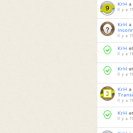
KrH
a 
Il y a 
KrH
a 
Incon
Il y a 
KrH
e
Il y a 
KrH
e
Il y a 
KrH
a 
Transi
Il y a 
KrH
e
Il y a 