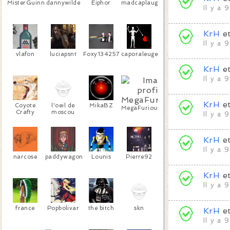
MisterGuinness
dannywilde
Eiphor
madcaplaugh
Il y a 
KrH
e
Il y a 
vlafon
luciapsnt
Foxy134257
caporaleugene
KrH
e
Il y a 
KrH
e
Coyote
l'oeil de
MikaBZ
MegaFuriousMilf
Crafty
moscou
Il y a 
KrH
e
Il y a 
narcose
paddywagon
Lounis
Pierre92
KrH
e
Il y a 
france
Popbolivar
the bitch
skn
KrH
e
Il y a 