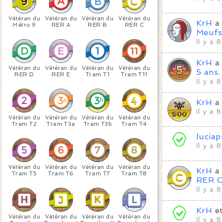
Vétéran du
Vétéran du
Vétéran du
Vétéran du
KrH
a 
Métro 9
RER A
RER B
RER C
Meuf
Il y a 
KrH
a 
Vétéran du
Vétéran du
Vétéran du
Vétéran du
5 ans
.
RER D
RER E
Tram T1
Tram T11
Il y a 
KrH
a 
Il y a 
Vétéran du
Vétéran du
Vétéran du
Vétéran du
Tram T2
Tram T3a
Tram T3b
Tram T4
luciap
Il y a 
Vétéran du
Vétéran du
Vétéran du
Vétéran du
KrH
a 
Tram T5
Tram T6
Tram T7
Tram T8
RER 
Il y a 
KrH
e
Vétéran du
Vétéran du
Vétéran du
Vétéran du
Il y a 