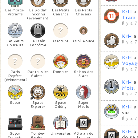
Les Morts-
Le Soldat
Les Petits
Les Petits
KrH
a 
Vibrants
Inconnu
Canards
Chevaux
Tram 
(événement)
Il y a 
KrH
a 
Les Petits
Le Train
Mercure
Mini-Pouce
Il y a 
Coureurs
Fantôme
KrH
a 
Voyag
Il y a 
Paris
Par tous les
Pompier
Saison des
Popfest
Saints !
5 ans
(évènement)
KrH
a 
Mois
.
Il y a 
Scout
Space
Space
Super
KrH
a 
Explorer
Oddity
Meufs
vie.
Il y a 
KrH
a 
Super
Tombe-
Universitas
Vétéran de
de sa 
Touriste
Raideur
la ligne