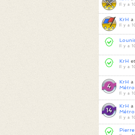
Il y a 
KrH
a 
Il y a 
Louni
Il y a 
KrH
e
Il y a 
KrH
a 
Métro
Il y a 
KrH
a 
Métro
Il y a 
Pierr