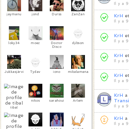
Il y a 
jaymanu
jond
Durss
ZanZan
KrH
e
Il y a 
KrH
e
Il y a 
loky34
moez
Doctor
djibson
Disco
KrH
e
Il y a 
Jukkasjärvi
Tydav
iono
mikelamenace
KrH
e
Il y a 
KrH
a 
Transi
nikos
sarahoui
Arlem
Il y a 
tibal
KrH
a
Il y a 