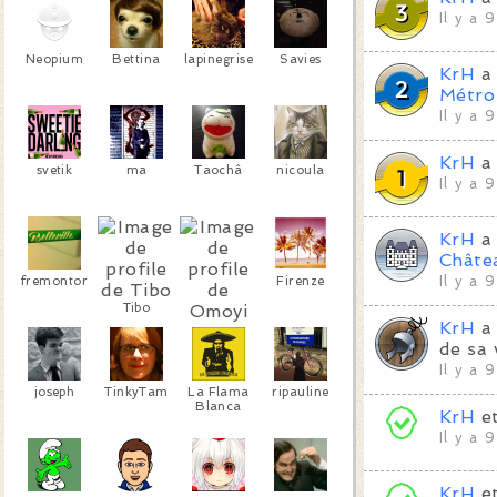
Il y a 
Neopium
Bettina
lapinegrise
Savies
KrH
a 
Métro
Il y a 
KrH
a 
svetik
ma
Taochâ
nicoula
Il y a 
KrH
a 
Châte
fremontor
Firenze
Il y a 
Tibo
KrH
a 
Omoyi
de sa 
Il y a 
joseph
TinkyTam
La Flama
ripauline
Blanca
KrH
e
Il y a 
KrH
e