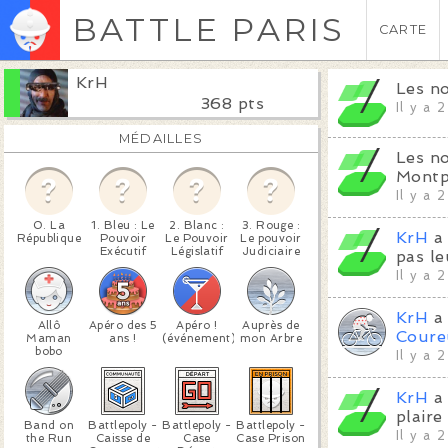
BATTLE PARIS
CARTE
KrH
Les no
368 pts
Il y a 
MÉDAILLES
Les no
Montp
Il y a 
0. La
1. Bleu : Le
2. Blanc :
3. Rouge :
KrH
a
République
Pouvoir
Le Pouvoir
Le pouvoir
Exécutif
Législatif
Judiciaire
pas le
Il y a 
KrH
a 
Allô
Apéro des 5
Apéro !
Auprès de
Coure
Maman
ans !
(événement)
mon Arbre
bobo
Il y a 
KrH
a
plaire 
Band on
Battlepoly -
Battlepoly -
Battlepoly -
Il y a 
the Run
Caisse de
Case
Case Prison