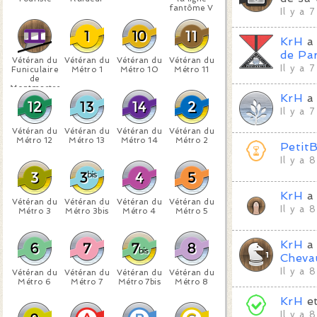
fantôme V
Il y a 
KrH
a 
de Par
Vétéran du
Vétéran du
Vétéran du
Vétéran du
Il y a 
Funiculaire
Métro 1
Métro 10
Métro 11
de
Montmartre
KrH
a 
Il y a 
Vétéran du
Vétéran du
Vétéran du
Vétéran du
Métro 12
Métro 13
Métro 14
Métro 2
Petit
Il y a 
KrH
a 
Vétéran du
Vétéran du
Vétéran du
Vétéran du
Il y a 
Métro 3
Métro 3bis
Métro 4
Métro 5
KrH
a 
Cheva
Il y a 
Vétéran du
Vétéran du
Vétéran du
Vétéran du
Métro 6
Métro 7
Métro 7bis
Métro 8
KrH
e
Il y a 