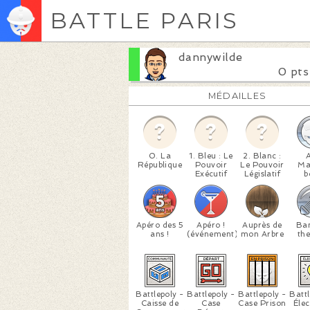
BATTLE PARIS
dannywilde
0 pts
MÉDAILLES
0. La
1. Bleu : Le
2. Blanc :
A
République
Pouvoir
Le Pouvoir
M
Exécutif
Législatif
b
Apéro des 5
Apéro !
Auprès de
Ba
ans !
(événement)
mon Arbre
th
Battlepoly -
Battlepoly -
Battlepoly -
Battl
Caisse de
Case
Case Prison
Élec