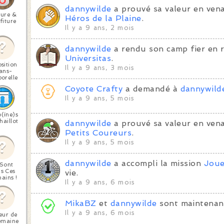
dannywilde
a prouvé sa valeur en vena
ture &
Héros de la Plaine
.
fiture
Il y a 9 ans, 2 mois
dannywilde
a rendu son camp fier en 
Universitas
.
sition
Il y a 9 ans, 3 mois
ans-
orelle
Coyote Crafty
a demandé à
dannywild
Il y a 9 ans, 5 mois
(ïne)s
haillot
dannywilde
a prouvé sa valeur en ven
Petits Coureurs
.
Il y a 9 ans, 5 mois
dannywilde
a accompli la mission
Joue
 Sont
s Ces
vie.
ains !
Il y a 9 ans, 6 mois
MikaBZ
et
dannywilde
sont maintenan
Il y a 9 ans, 6 mois
eur de
emaine