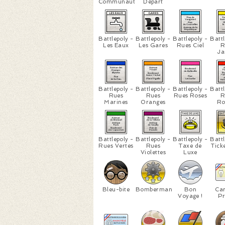
Communauté
Départ
Battlepoly -
Battlepoly -
Battlepoly -
Battl
Les Eaux
Les Gares
Rues Ciel
R
Ja
Battlepoly -
Battlepoly -
Battlepoly -
Battl
Rues
Rues
Rues Roses
R
Marines
Oranges
Ro
Battlepoly -
Battlepoly -
Battlepoly -
Battl
Rues Vertes
Rues
Taxe de
Tick
Violettes
Luxe
Bleu-bite
Bomberman
Bon
Car
Voyage !
Pr