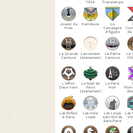
1924
Transtemporels
Joueur du
Kamikaze
La
Mois
Campagne
Co
d'Egypte
de 
La Grande
Lancement
La Petite
La 
Ceinture
(événement)
Ceinture
Ch
L'effort
Le Noël de
Le Paris
Deux-tiers
Paris
Noir
Poin
(événement)
des
Les Enfers
Les Indie
Les Loups
Les 
à Paris
Loses
sont Entrés
Vib
dans Paris