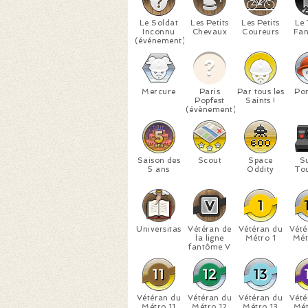
Le Soldat
Les Petits
Les Petits
Le 
Inconnu
Chevaux
Coureurs
Fa
(événement)
Mercure
Paris
Par tous les
Po
Popfest
Saints !
(évènement)
Saison des
Scout
Space
S
5 ans
Oddity
Tou
Universitas
Vétéran de
Vétéran du
Vété
la ligne
Métro 1
Mét
fantôme V
Vétéran du
Vétéran du
Vétéran du
Vété
Métro 11
Métro 12
Métro 13
Mét