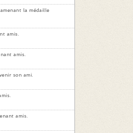
ramenant la médaille
nt amis.
nant amis.
enir son ami.
amis.
enant amis.