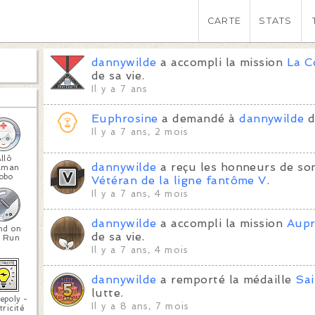
CARTE
STATS
dannywilde
a accompli la mission
La C
de sa vie.
Il y a 7 ans
Euphrosine
a demandé à
dannywilde
d
Il y a 7 ans, 2 mois
llô
dannywilde
a reçu les honneurs de son
aman
obo
Vétéran de la ligne fantôme V
.
Il y a 7 ans, 4 mois
dannywilde
a accompli la mission
Aupr
nd on
de sa vie.
e Run
Il y a 7 ans, 4 mois
dannywilde
a remporté la médaille
Sai
lutte.
epoly -
Il y a 8 ans, 7 mois
tricité