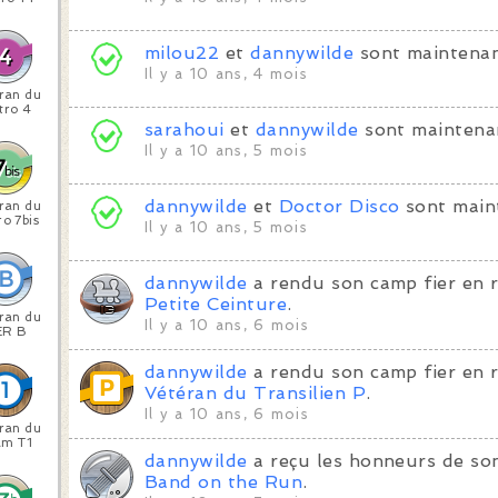
milou22
et
dannywilde
sont maintenan
Il y a 10 ans, 4 mois
ran du
tro 4
sarahoui
et
dannywilde
sont maintena
Il y a 10 ans, 5 mois
dannywilde
et
Doctor Disco
sont main
ran du
o 7bis
Il y a 10 ans, 5 mois
dannywilde
a rendu son camp fier en 
Petite Ceinture
.
ran du
Il y a 10 ans, 6 mois
ER B
dannywilde
a rendu son camp fier en 
Vétéran du Transilien P
.
Il y a 10 ans, 6 mois
ran du
am T1
dannywilde
a reçu les honneurs de son
Band on the Run
.