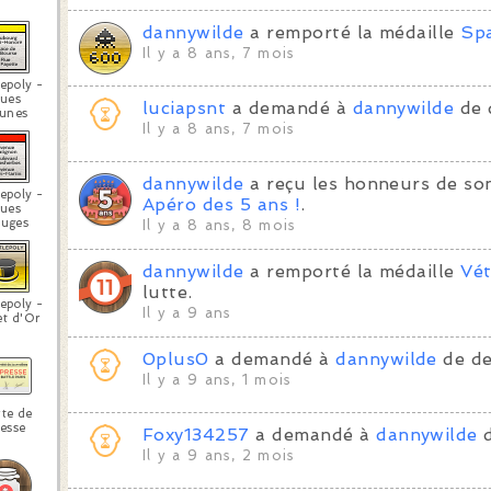
dannywilde
a remporté la médaille
Sp
Il y a 8 ans, 7 mois
epoly -
ues
luciapsnt
a demandé à
dannywilde
de 
unes
Il y a 8 ans, 7 mois
dannywilde
a reçu les honneurs de son
epoly -
Apéro des 5 ans !
.
ues
uges
Il y a 8 ans, 8 mois
dannywilde
a remporté la médaille
Vét
lutte.
epoly -
Il y a 9 ans
et d'Or
0plus0
a demandé à
dannywilde
de de
Il y a 9 ans, 1 mois
te de
esse
Foxy134257
a demandé à
dannywilde
d
Il y a 9 ans, 2 mois