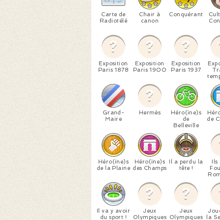
Carte de
Chair à
Conquérant
Cul
Radiotélé
canon
Con
Exposition
Exposition
Exposition
Expo
Paris 1878
Paris 1900
Paris 1937
Tr
temp
Grand-
Hermès
Héro(ïne)s
Héro
Maire
de
de C
Belleville
Héro(ïne)s
Héro(ïne)s
Il a perdu la
Ils
de la Plaine
des Champs
tête !
Fou
Rom
Il va y avoir
Jeux
Jeux
Jou
du sport !
Olympiques
Olympiques
la S