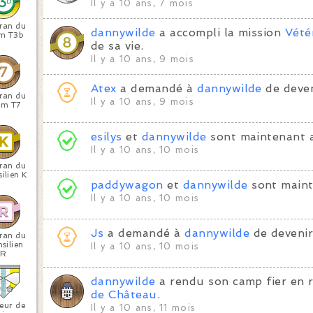
Il y a 10 ans, 7 mois
ran du
dannywilde
a accompli la mission
Vété
m T3b
de sa vie.
Il y a 10 ans, 9 mois
Atex
a demandé à
dannywilde
de deven
ran du
Il y a 10 ans, 9 mois
am T7
esilys
et
dannywilde
sont maintenant 
Il y a 10 ans, 10 mois
ran du
ilien K
paddywagon
et
dannywilde
sont maint
Il y a 10 ans, 10 mois
Js
a demandé à
dannywilde
de devenir
ran du
silien
Il y a 10 ans, 10 mois
R
dannywilde
a rendu son camp fier en 
de Château
.
teur de
Il y a 10 ans, 11 mois