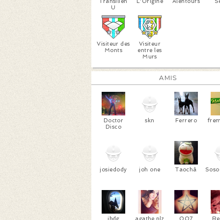
Transilien
L'Origine
Alentours
S
U
Visiteur des
Visiteur
Monts
entre les
Murs
AMIS
Doctor
skn
Ferrero
fre
Disco
josiedody
joh one
Taochâ
Soso
jbdg
agathe plz
007
Re