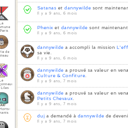
Satanas
et
dannywilde
sont maintenan
Il y a 9 ans, 6 mois
La
mmune
Phenix
et
dannywilde
sont maintenant
Paris
Il y a 9 ans, 6 mois
dannywilde
a accompli la mission
L'ef
Vie de
sa vie.
âteau
Il y a 9 ans, 6 mois
dannywilde
a prouvé sa valeur en vena
Culture & Confiture
.
Le
Il y a 9 ans, 7 mois
çonneur
 Lilas
dannywilde
a prouvé sa valeur en ven
Petits Chevaux
.
Il y a 9 ans, 7 mois
Morts-
rants
duj
a demandé à
dannywilde
de deveni
Il y a 9 ans, 7 mois