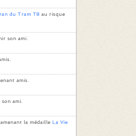
ran du Tram T8
au risque
ir son ami.
amis.
enant amis.
 son ami.
ramenant la médaille
La Vie