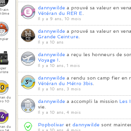
dannywilde
a prouvé sa valeur en vena
Train
Vétéran du RER E
.
ntôme
Il y a 9 ans, 10 mois
dannywilde
a prouvé sa valeur en ven
Grande Ceinture
.
mpier
Il y a 10 ans
dannywilde
a reçu les honneurs de so
Voyage !
.
Il y a 10 ans, 1 mois
uper
riste
dannywilde
a rendu son camp fier en 
Vétéran du Métro 3bis
.
Il y a 10 ans, 3 mois
ran du
dannywilde
a accompli la mission
Les 
ro 10
vie.
Il y a 10 ans, 4 mois
Popbolivar
et
dannywilde
sont mainte
ran du
Il y a 10 ans, 4 mois
ro 14