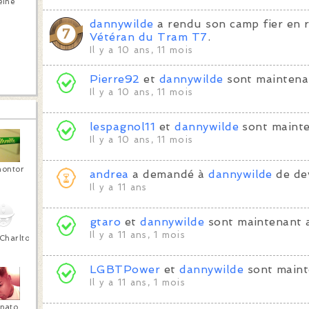
eine
dannywilde
a rendu son camp fier en 
Vétéran du Tram T7
.
Il y a 10 ans, 11 mois
Pierre92
et
dannywilde
sont maintena
Il y a 10 ans, 11 mois
lespagnol11
et
dannywilde
sont mainte
Il y a 10 ans, 11 mois
montor
andrea
a demandé à
dannywilde
de dev
Il y a 11 ans
gtaro
et
dannywilde
sont maintenant 
Il y a 11 ans, 1 mois
Charlton
LGBTPower
et
dannywilde
sont maint
Il y a 11 ans, 1 mois
nato