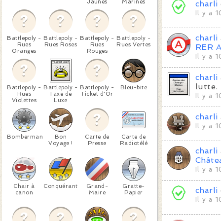
Jaunes
Marines
charli
Il y a 
charli
Battlepoly -
Battlepoly -
Battlepoly -
Battlepoly -
Rues
Rues Roses
Rues
Rues Vertes
RER 
Oranges
Rouges
Il y a 
charli
lutte.
Battlepoly -
Battlepoly -
Battlepoly -
Bleu-bite
Rues
Taxe de
Ticket d'Or
Il y a 
Violettes
Luxe
charli
Il y a 
Bomberman
Bon
Carte de
Carte de
Voyage !
Presse
Radiotélé
charli
Châte
Il y a 
Chair à
Conquérant
Grand-
Gratte-
charli
canon
Maire
Papier
Il y a 