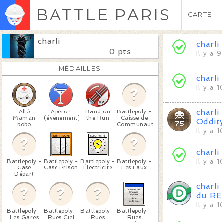
BATTLE PARIS
CARTE
charli
charli
0 pts
Il y a 
MÉDAILLES
charli
Il y a 
charli
Allô
Apéro !
Band on
Battlepoly -
Maman
(événement)
the Run
Caisse de
Oddit
bobo
Communauté
Il y a 
charli
Battlepoly -
Battlepoly -
Battlepoly -
Battlepoly -
Il y a 
Case
Case Prison
Électricité
Les Eaux
Départ
charli
du RE
Il y a 
Battlepoly -
Battlepoly -
Battlepoly -
Battlepoly -
Les Gares
Rues Ciel
Rues
Rues