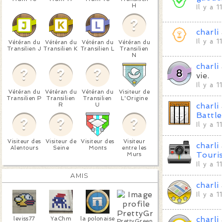
H
Il y a 
charli
Il y a 
Vétéran du
Vétéran du
Vétéran du
Vétéran du
Transilien J
Transilien K
Transilien L
Transilien
N
charli
vie.
Il y a 
Vétéran du
Vétéran du
Vétéran du
Visiteur de
Transilien P
Transilien
Transilien
L'Origine
R
U
charli
Battle
Il y a 
Visiteur des
Visiteur de
Visiteur des
Visiteur
charli
Alentours
Seine
Monts
entre les
Touri
Murs
Il y a 
AMIS
charli
Il y a 
charli
leviss77
YaChm
la polonaise
PrettyGreen