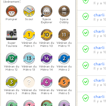
(événement)
Il y a 
charli
Pompier
Scout
Space
Space
Il y a 
Explorer
Oddity
charli
Il y a 
Super
Vétéran du
Vétéran du
Vétéran du
Touriste
Métro 1
Métro 10
Métro 11
charli
Il y a 
charli
Vétéran du
Vétéran du
Vétéran du
Vétéran du
Il y a 
Métro 12
Métro 13
Métro 14
Métro 2
charli
Il y a 
Vétéran du
Vétéran du
Vétéran du
Vétéran du
Métro 3
Métro 3bis
Métro 4
Métro 5
charli
Il y a 