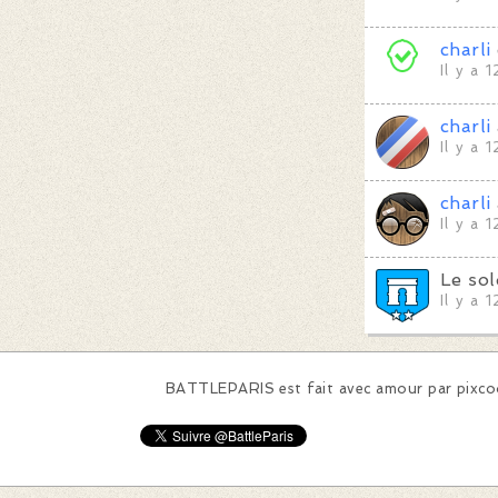
charli
Il y a 
charli
Il y a 
charli
Il y a 
Le so
Il y a 
BATTLEPARIS est fait avec amour par
pixc