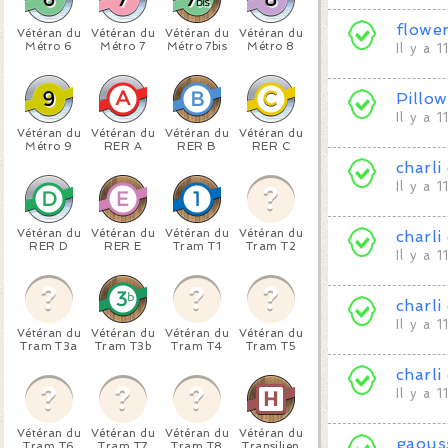
flowe
Vétéran du
Vétéran du
Vétéran du
Vétéran du
Métro 6
Métro 7
Métro 7bis
Métro 8
Il y a 
Pillow
Il y a 
Vétéran du
Vétéran du
Vétéran du
Vétéran du
Métro 9
RER A
RER B
RER C
charli
Il y a 
Vétéran du
Vétéran du
Vétéran du
Vétéran du
charli
RER D
RER E
Tram T1
Tram T2
Il y a 
charli
Il y a 
Vétéran du
Vétéran du
Vétéran du
Vétéran du
Tram T3a
Tram T3b
Tram T4
Tram T5
charli
Il y a 
Vétéran du
Vétéran du
Vétéran du
Vétéran du
gaous
Tram T6
Tram T7
Tram T8
Transilien