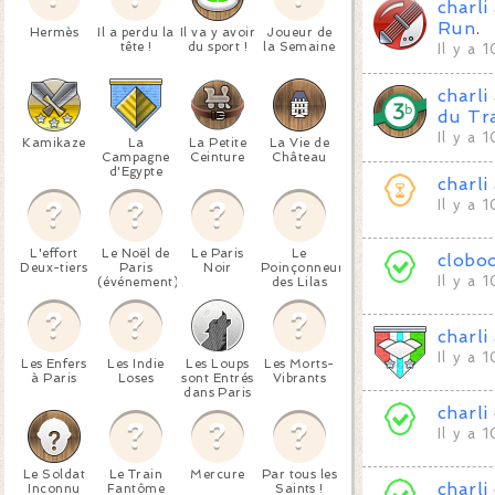
charli
Run
.
Hermès
Il a perdu la
Il va y avoir
Joueur de
tête !
du sport !
la Semaine
Il y a 
charli
du Tr
Il y a 
Kamikaze
La
La Petite
La Vie de
Campagne
Ceinture
Château
d'Egypte
charli
Il y a 
L'effort
Le Noël de
Le Paris
Le
clobo
Deux-tiers
Paris
Noir
Poinçonneur
Il y a 
(événement)
des Lilas
charli
Il y a 
Les Enfers
Les Indie
Les Loups
Les Morts-
à Paris
Loses
sont Entrés
Vibrants
dans Paris
charli
Il y a 
Le Soldat
Le Train
Mercure
Par tous les
charli
Inconnu
Fantôme
Saints !