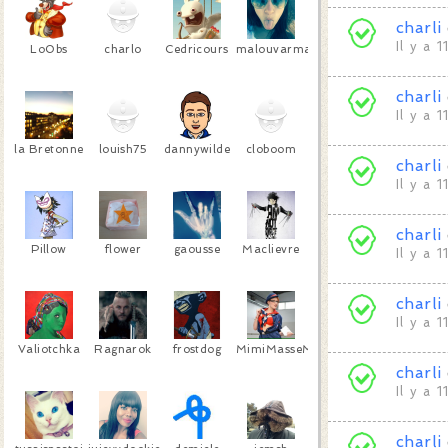
charli
Il y a 
LoObs
charlo
Cedricours
malouvarma
charli
Il y a 
la Bretonne
louish75
dannywilde
cloboom
charli
Il y a 
charli
Pillow
flower
gaousse
Maclievre
Il y a 
charli
Il y a 
Valiotchka
Ragnarok
frostdog
MimiMasseMonsieur
charli
Il y a 
charli