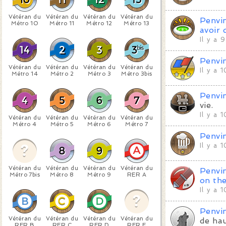
Vétéran du
Vétéran du
Vétéran du
Vétéran du
Penvi
Métro 10
Métro 11
Métro 12
Métro 13
avoir 
Il y a 
Penvi
Vétéran du
Vétéran du
Vétéran du
Vétéran du
Il y a 
Métro 14
Métro 2
Métro 3
Métro 3bis
Penvi
vie.
Il y a 
Vétéran du
Vétéran du
Vétéran du
Vétéran du
Métro 4
Métro 5
Métro 6
Métro 7
Penvi
Il y a 
Vétéran du
Vétéran du
Vétéran du
Vétéran du
Penvi
Métro 7bis
Métro 8
Métro 9
RER A
on th
Il y a 
Penvi
Vétéran du
Vétéran du
Vétéran du
Vétéran du
de hau
RER B
RER C
RER D
RER E