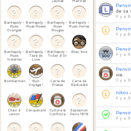
Jaunes
Marines
Penvi
de sa 
Il y a 
Battlepoly -
Battlepoly -
Battlepoly -
Battlepoly -
Rues
Rues Roses
Rues
Rues Vertes
Penvi
Oranges
Rouges
Il y a 
Penvi
Battlepoly -
Battlepoly -
Battlepoly -
Bleu-bite
Il y a 
Rues
Taxe de
Ticket d'Or
Violettes
Luxe
Penvi
vie.
Il y a 
Bomberman
Bon
Carte de
Carte de
Voyage !
Presse
Radiotélé
nikos
Il y a 
Chair à
Conquérant
Culture &
Exposition
Penvi
canon
Confiture
Paris 1878
Il y a 