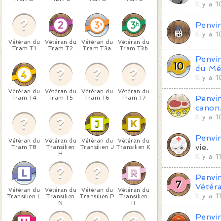
Il y a 
Penvi
Il y a 
Vétéran du
Vétéran du
Vétéran du
Vétéran du
Tram T1
Tram T2
Tram T3a
Tram T3b
Penvi
du Mé
Il y a 
Vétéran du
Vétéran du
Vétéran du
Vétéran du
Penvi
Tram T4
Tram T5
Tram T6
Tram T7
canon
Il y a 
Penvi
Vétéran du
Vétéran du
Vétéran du
Vétéran du
vie.
Tram T8
Transilien
Transilien J
Transilien K
H
Il y a 
Penvi
Vétér
Vétéran du
Vétéran du
Vétéran du
Vétéran du
Il y a 
Transilien L
Transilien
Transilien P
Transilien
N
R
Penvi