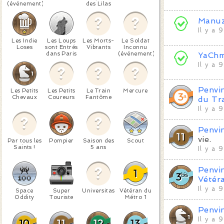
(événement)
des Lilas
Manu
Il y a 
Les Indie
Les Loups
Les Morts-
Le Soldat
Loses
sont Entrés
Vibrants
Inconnu
dans Paris
(événement)
YaCh
Il y a 
Penvi
Les Petits
Les Petits
Le Train
Mercure
Chevaux
Coureurs
Fantôme
du Tr
Il y a 
Penvi
vie.
Par tous les
Pompier
Saison des
Scout
Saints !
5 ans
Il y a 
Penvi
Vétér
Il y a 
Space
Super
Universitas
Vétéran du
Oddity
Touriste
Métro 1
Penvi
Il y a 