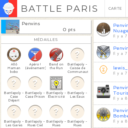
BATTLE PARIS
CARTE
Penvins
Penvi
0 pts
Nuag
Il y a 
MÉDAILLES
Penvi
Il y a 
Allô
Apéro !
Band on
Battlepoly -
lewis
Maman
(événement)
the Run
Caisse de
bobo
Communauté
Il y a 
Penvi
Touri
Battlepoly -
Battlepoly -
Battlepoly -
Battlepoly -
Case
Case Prison
Électricité
Les Eaux
Il y a 
Départ
Penvi
Bomb
Il y a 
Battlepoly -
Battlepoly -
Battlepoly -
Battlepoly -
Les Gares
Rues Ciel
Rues
Rues