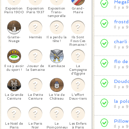
MegaF
Il y a 
Exposition
Exposition
Exposition
Grand-
Paris 1900
Paris 1937
Trans-
Maire
temporelle
frost
Il y a 
Gratte-
Hermès
Il a perdu la
Ils Sont
Nuage
tête !
Fous Ces
charli
Romains !
Il y a 
flo de
Il va y avoir
Joueur de
Kamikaze
La
Il y a 
du sport !
la Semaine
Campagne
d'Egypte
Doud
Il y a 
La Grande
La Petite
La Vie de
L'effort
Ceinture
Ceinture
Château
Deux-tiers
la pol
Il y a 
Pillow
Le Noël de
Le Paris
Le
Les Enfers
Il y a 
Paris
Noir
Poinçonneur
à Paris