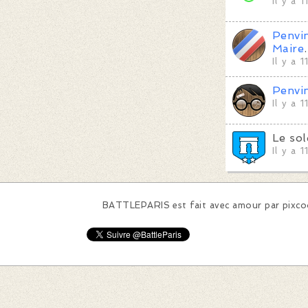
Il y a 
Penvi
Maire
.
Il y a 
Penvi
Il y a 
Le so
Il y a 
BATTLEPARIS est fait avec amour par
pixc