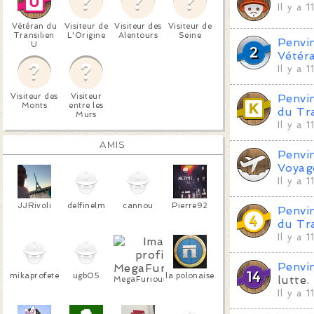
Il y a 
Vétéran du
Visiteur de
Visiteur des
Visiteur de
Transilien
L'Origine
Alentours
Seine
Penvi
U
Vétér
Il y a 
Visiteur des
Visiteur
Penvi
Monts
entre les
du Tra
Murs
Il y a 
AMIS
Penvi
Voyag
Il y a 
JJRivoli
delfinelm
cannou
Pierre92
Penvi
du Tr
Il y a 
Penvi
mikaprofete
ugb05
la polonaise
lutte.
MegaFuriousMilf
Il y a 