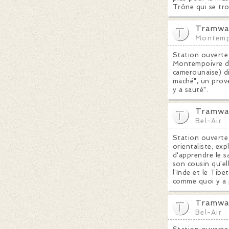
Trône qui se tro
Tramwa
Montemp
Station ouverte 
Montempoivre de 
camerounaise) di
maché", un prove
y a sauté".
Tramway
Bel-Air
Station ouverte
orientaliste, exp
d'apprendre le s
son cousin qu'el
l'Inde et le Tibe
comme quoi y a 
Tramway
Bel-Air