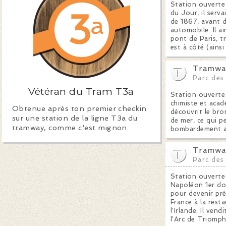
Station ouverte
du Jour, il serva
de 1867, avant d
automobile. Il a
pont de Paris, 
est à côté (ainsi
Tramway
Parc des
Vétéran du Tram T3a
Station ouverte
chimiste et acadé
Obtenue après ton premier checkin
découvrit le bro
sur une station de la ligne T3a du
de mer, ce qui p
tramway, comme c'est mignon.
bombardement al
Tramwa
Parc des
Station ouverte
Napoléon 1er don
pour devenir pré
France à la rest
l'Irlande. Il ve
l'Arc de Triomp