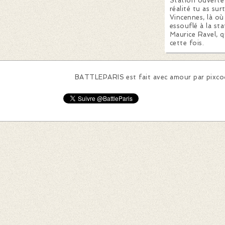
Station ouvert
réalité tu as su
Vincennes, là où
essouflé à la st
Maurice Ravel, q
cette fois.
BATTLEPARIS est fait avec amour par
pixc