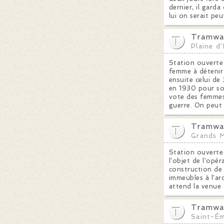
dernier, il garda
lui on serait peu
Tramway
Plaine d'
Station ouverte 
femme à détenir 
ensuite celui de
en 1930 pour son
vote des femmes
guerre. On peut 
Tramway
Grands M
Station ouverte 
l'objet de l'opé
construction de
immeubles à l'ar
attend la venue 
Tramway
Saint-Ém