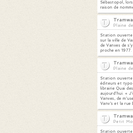
Sébastopol, lors
raison de nomme
Tramway
Plaine d
Station ouverte 
sur la ville de 
de Vanves de s'y
proche en 1977.
Tramway
Plaine d
Station ouverte 
éditeurs et typo
librairie Quai d
aujourd'hui. « J'
Vanves, de m'use
Vanv's et la rue
Tramway
Petit M
Station ouverte 