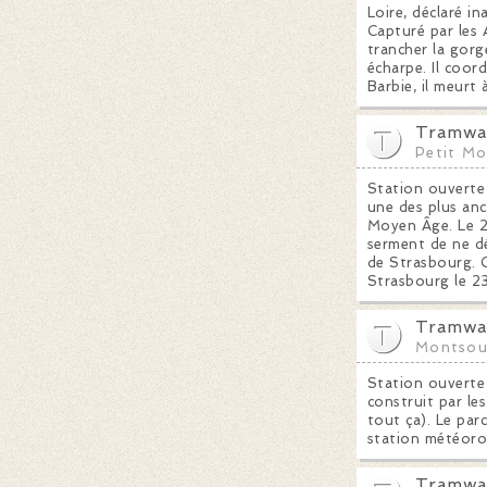
Loire, déclaré i
Capturé par les 
trancher la gorg
écharpe. Il coor
Barbie, il meurt
Tramway
Petit M
Station ouverte 
une des plus anci
Moyen Âge. Le 2 
serment de ne dé
de Strasbourg. C'
Strasbourg le 2
Tramway
Montsou
Station ouverte 
construit par le
tout ça). Le par
station météorol
Tramway