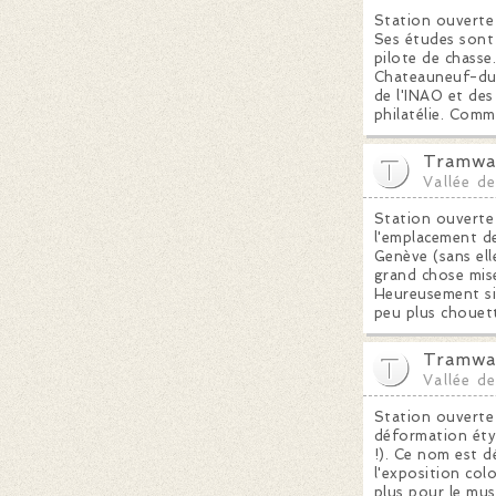
Station ouverte 
Ses études sont 
pilote de chasse
Chateauneuf-du-P
de l'INAO et des
philatélie. Comm
Tramway
Vallée d
Station ouverte 
l'emplacement de
Genève (sans ell
grand chose mise
Heureusement si 
peu plus chouet
Tramway
Vallée d
Station ouverte 
déformation étym
!). Ce nom est d
l'exposition col
plus pour le mus