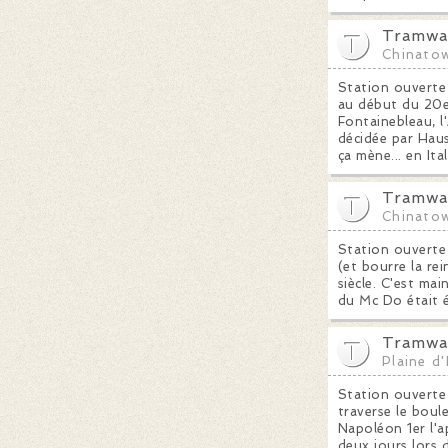
Tramway
Chinato
Station ouverte 
au début du 20e 
Fontainebleau, l
décidée par Hau
ça mène... en Ital
Tramway
Chinato
Station ouverte
(et bourre la re
siècle. C'est ma
du Mc Do était é
Tramway
Plaine d'
Station ouverte 
traverse le bou
Napoléon 1er l'a
deux jours lors 