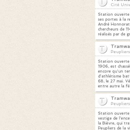
Cité Univ
Station ouverte 
ses portes à la 
André Honnorat, 
chercheurs de 11
réalisés par de 
Tramway
Peuplier
Station ouverte 
1906, est chassé
encore qu'un ter
d'athlétisme bat
68, le 27 mai. Vé
entre autre la f
Tramway
Peuplier
Station ouverte 
vestige de l'ence
la Bièvre, qui t
Peupliers de la v