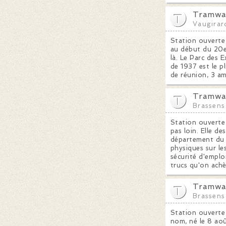
Tramway
Vaugirar
Station ouverte 
au début du 20e s
là. Le Parc des 
de 1937 est le p
de réunion, 3 a
Tramway
Brassens
Station ouverte
pas loin. Elle d
département du C
physiques sur le
sécurité d'emploi
trucs qu'on achè
Tramway
Brassens
Station ouverte
nom, né le 8 aoû