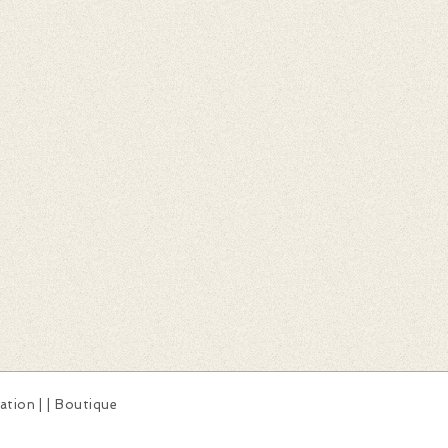
sation
|
|
Boutique