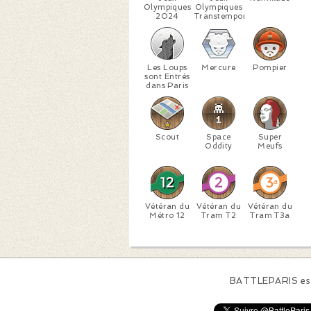
Olympiques
Olympiques
2024
Transtemporels
Les Loups
Mercure
Pompier
sont Entrés
dans Paris
Scout
Space
Super
Oddity
Meufs
Vétéran du
Vétéran du
Vétéran du
Métro 12
Tram T2
Tram T3a
BATTLEPARIS est