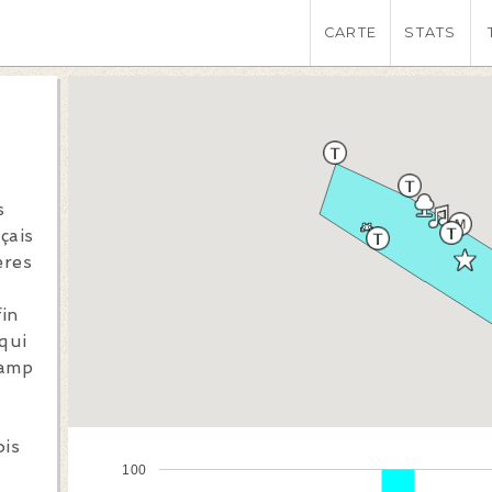
CARTE
STATS
s
çais
ères
fin
 qui
hamp
ois
100