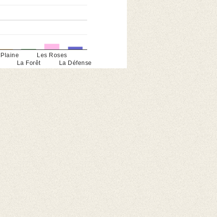
 Plaine
Les Roses
La Forêt
La Défense