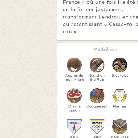
France » où une fois il a été
de la fermer justement,
transformant l'endroit en th
du retentissant « Casse-toi 
con ».
Médailles :
Auprès de
Band on
Bleu-bite
mon Arbre
the Run
Chair à
Conquérant
Hermès
canon
Jeux
Jeux
Kamikaze