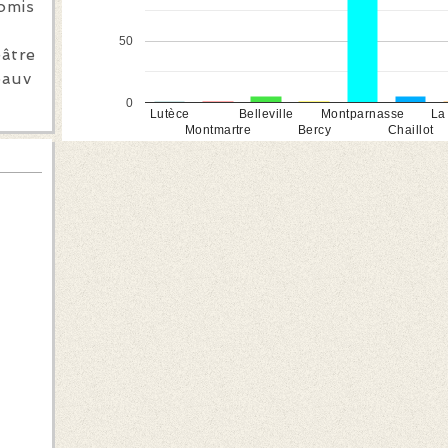
 omis
50
éâtre
pauv
0
Lutèce
Belleville
Montparnasse
La
Montmartre
Bercy
Chaillot