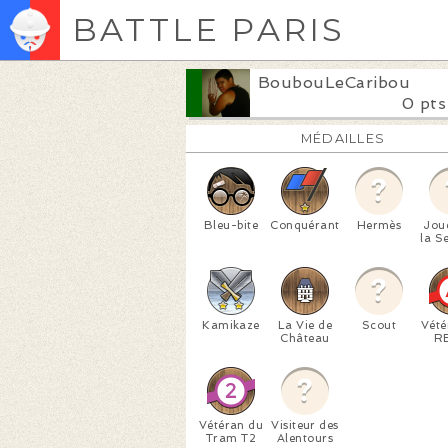
BATTLE PARIS
BoubouLeCaribou
0 pts
MÉDAILLES
Bleu-bite
Conquérant
Hermès
Jou
la S
Kamikaze
La Vie de
Scout
Vété
Château
R
Vétéran du
Visiteur des
Tram T2
Alentours