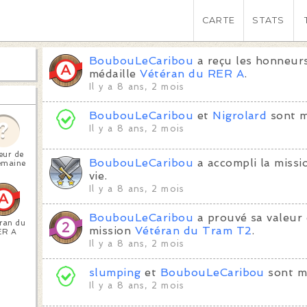
CARTE
STATS
BoubouLeCaribou
a reçu les honneurs
médaille
Vétéran du RER A
.
Il y a 8 ans, 2 mois
BoubouLeCaribou
et
Nigrolard
sont m
Il y a 8 ans, 2 mois
eur de
BoubouLeCaribou
a accompli la miss
emaine
vie.
Il y a 8 ans, 2 mois
BoubouLeCaribou
a prouvé sa valeur 
ran du
mission
Vétéran du Tram T2
.
ER A
Il y a 8 ans, 2 mois
slumping
et
BoubouLeCaribou
sont m
Il y a 8 ans, 2 mois