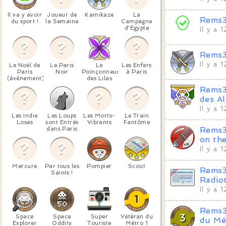
Il va y avoir
Joueur de
Kamikaze
La
Rems
du sport !
la Semaine
Campagne
d'Egypte
Il y a 
Rems
Il y a 
Le Noël de
Le Paris
Le
Les Enfers
Paris
Noir
Poinçonneur
à Paris
(événement)
des Lilas
Rems
des A
Il y a 
Les Indie
Les Loups
Les Morts-
Le Train
Loses
sont Entrés
Vibrants
Fantôme
dans Paris
Rems
on th
Il y a 
Mercure
Par tous les
Pompier
Scout
Rems
Saints !
Radio
Il y a 
Rems
Space
Space
Super
Vétéran du
du Mé
Explorer
Oddity
Touriste
Métro 1