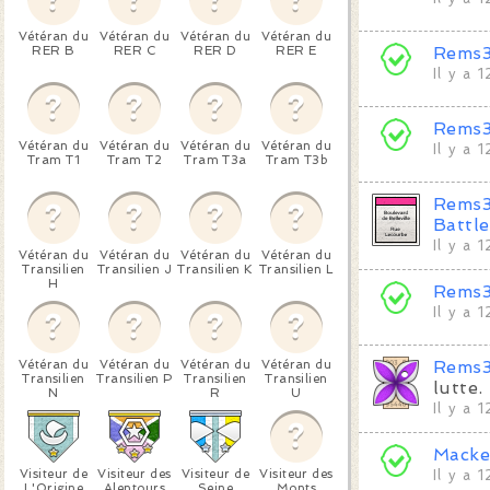
Vétéran du
Vétéran du
Vétéran du
Vétéran du
RER B
RER C
RER D
RER E
Rems
Il y a 
Rems
Vétéran du
Vétéran du
Vétéran du
Vétéran du
Il y a 
Tram T1
Tram T2
Tram T3a
Tram T3b
Rems
Battl
Il y a 
Vétéran du
Vétéran du
Vétéran du
Vétéran du
Transilien
Transilien J
Transilien K
Transilien L
H
Rems
Il y a 
Vétéran du
Vétéran du
Vétéran du
Vétéran du
Rems
Transilien
Transilien P
Transilien
Transilien
lutte.
N
R
U
Il y a 
Mack
Visiteur de
Visiteur des
Visiteur de
Visiteur des
Il y a 
L'Origine
Alentours
Seine
Monts