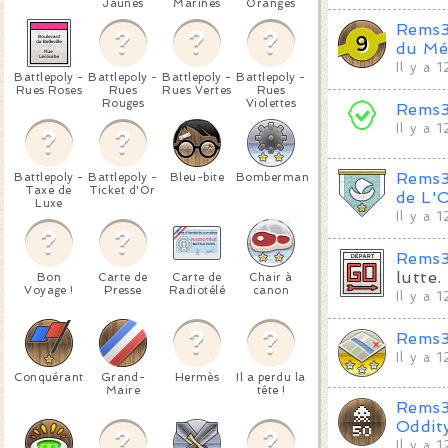
Jaunes
Marines
Oranges
Rems
du Mé
Il y a 
Battlepoly -
Battlepoly -
Battlepoly -
Battlepoly -
Rues Roses
Rues
Rues Vertes
Rues
Rouges
Violettes
Rems
Il y a 
Rems
Battlepoly -
Battlepoly -
Bleu-bite
Bomberman
Taxe de
Ticket d'Or
de L'O
Luxe
Il y a 
Rems
lutte.
Bon
Carte de
Carte de
Chair à
Voyage !
Presse
Radiotélé
canon
Il y a 
Rems
Il y a 
Conquérant
Grand-
Hermès
Il a perdu la
Maire
tête !
Rems
Oddit
Il y a 