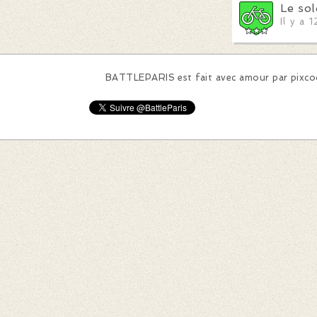
Le so
Il y a 
BATTLEPARIS est fait avec amour par
pixc