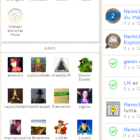
Rems
du Mé
Il y a 
Visiteur
entre les
Murs
Rems
Explo
AMIS
Il y a 
gwen
Il y a 
akemi52
LeCocoDeBelleville
maddox75
Doctor
Doom
LN
et
Il y a 
Rems
rayon2soleil
matthieusalem
fremontor
zigova
lutte.
Il y a 
Rems
Il y a 
marioncoutu
la Bretonne
LoObs
Lounis