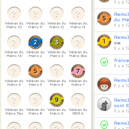
Il y a 
Rems
du Mé
Vétéran du
Vétéran du
Vétéran du
Vétéran du
Il y a 
Métro 10
Métro 11
Métro 12
Métro 13
Rems
vie.
Il y a 
Vétéran du
Vétéran du
Vétéran du
Vétéran du
Métro 14
Métro 2
Métro 3
Métro 3bis
franc
Il y a 
Rems
Vétéran du
Vétéran du
Vétéran du
Vétéran du
Métro 4
Métro 5
Métro 6
Métro 7
Il y a 
Rems
sont E
Vétéran du
Vétéran du
Vétéran du
Vétéran du
Il y a 
Métro 7bis
Métro 8
Métro 9
RER A
Rems
Il y a 