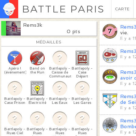
BATTLE PARIS
CARTE
Rems3k
Rems
0 pts
vie.
Il y a 
MÉDAILLES
Rems
Il y a 
Apéro !
Band on
Battlepoly -
Battlepoly -
Rems
(événement)
the Run
Caisse de
Case
Communauté
Départ
avoir 
Il y a 
Rems
Battlepoly -
Battlepoly -
Battlepoly -
Battlepoly -
de Se
Case Prison
Électricité
Les Eaux
Les Gares
Il y a 
Rems
Bomb
Battlepoly -
Battlepoly -
Battlepoly -
Battlepoly -
Il y a 
Rues Ciel
Rues
Rues
Rues