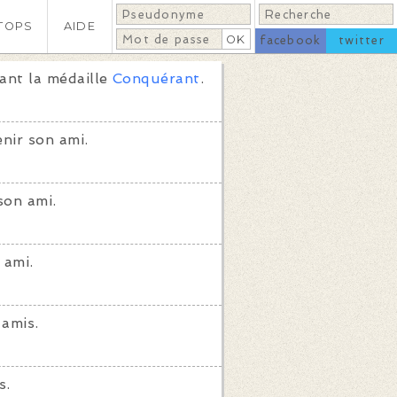
TOPS
AIDE
facebook
twitter
ant la médaille
Conquérant
.
nir son ami.
son ami.
 ami.
amis.
s.