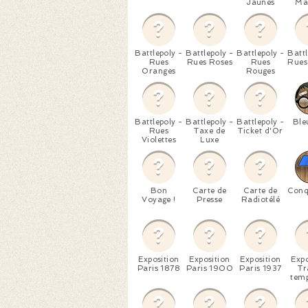
Jaunes
Ma
Battlepoly -
Battlepoly -
Battlepoly -
Battl
Rues
Rues Roses
Rues
Rues
Oranges
Rouges
Battlepoly -
Battlepoly -
Battlepoly -
Ble
Rues
Taxe de
Ticket d'Or
Violettes
Luxe
Bon
Carte de
Carte de
Conq
Voyage !
Presse
Radiotélé
Exposition
Exposition
Exposition
Expo
Paris 1878
Paris 1900
Paris 1937
Tr
temp