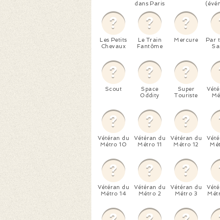
dans Paris
(évé
Les Petits
Le Train
Mercure
Par t
Chevaux
Fantôme
Sai
Scout
Space
Super
Vété
Oddity
Touriste
Mé
Vétéran du
Vétéran du
Vétéran du
Vété
Métro 10
Métro 11
Métro 12
Mét
Vétéran du
Vétéran du
Vétéran du
Vété
Métro 14
Métro 2
Métro 3
Métr