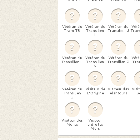
Vétéran du
Vétéran du
Vétéran du
Vété
Tram T8
Transilien
Transilien J
Trans
H
Vétéran du
Vétéran du
Vétéran du
Vété
Transilien L
Transilien
Transilien P
Tran
N
Vétéran du
Visiteur de
Visiteur des
Visi
Transilien
L'Origine
Alentours
S
U
Visiteur des
Visiteur
Monts
entre les
Murs