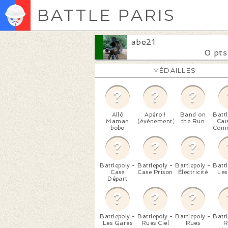
BATTLE PARIS
abe21
0 pts
MÉDAILLES
Allô
Apéro !
Band on
Battl
Maman
(événement)
the Run
Cai
bobo
Com
Battlepoly -
Battlepoly -
Battlepoly -
Battl
Case
Case Prison
Électricité
Les
Départ
Battlepoly -
Battlepoly -
Battlepoly -
Battl
Les Gares
Rues Ciel
Rues
R