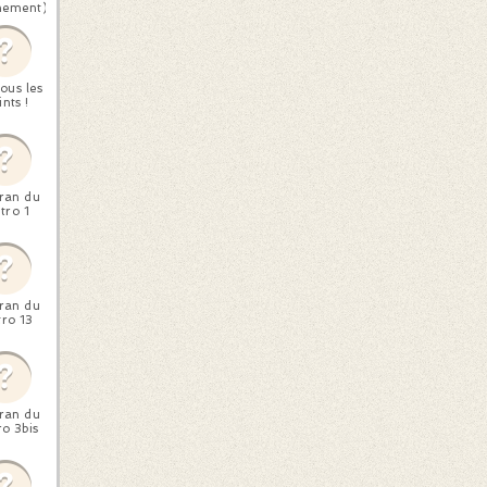
nement)
ous les
nts !
ran du
tro 1
ran du
ro 13
ran du
o 3bis