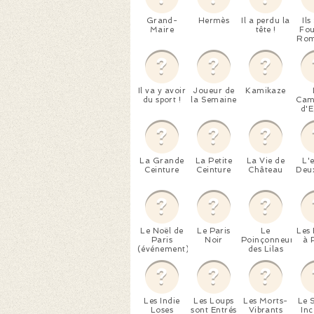
Grand-
Hermès
Il a perdu la
Ils
Maire
tête !
Fou
Rom
Il va y avoir
Joueur de
Kamikaze
du sport !
la Semaine
Cam
d'E
La Grande
La Petite
La Vie de
L'e
Ceinture
Ceinture
Château
Deux
Le Noël de
Le Paris
Le
Les 
Paris
Noir
Poinçonneur
à 
(événement)
des Lilas
Les Indie
Les Loups
Les Morts-
Le 
Loses
sont Entrés
Vibrants
In