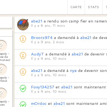
CARTE
STATS
abe21
a rendu son camp fier en ramen
Il y a 8 ans, 11 mois
Broots974
a demandé à
abe21
de deve
Il y a 9 ans, 2 mois
AudyT
a demandé à
abe21
de devenir 
epoly -
sse de
Il y a 9 ans, 10 mois
munauté
abe21
a demandé à
nye
de devenir son
Il y a 9 ans, 10 mois
epoly -
 Eaux
Foxy134257
et
abe21
sont maintenant 
Il y a 9 ans, 10 mois
epoly -
mOrdoc
et
abe21
sont maintenant ami
ues