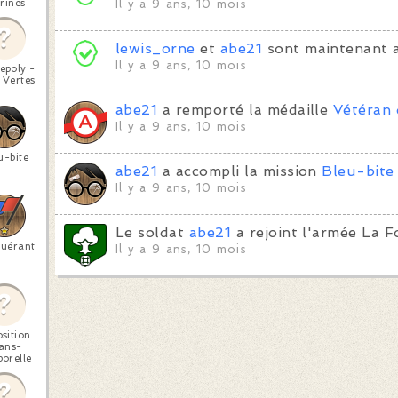
rines
Il y a 9 ans, 10 mois
lewis_orne
et
abe21
sont maintenant a
Il y a 9 ans, 10 mois
epoly -
 Vertes
abe21
a remporté la médaille
Vétéran
Il y a 9 ans, 10 mois
u-bite
abe21
a accompli la mission
Bleu-bite
Il y a 9 ans, 10 mois
Le soldat
abe21
a rejoint l'armée La F
uérant
Il y a 9 ans, 10 mois
sition
ans-
orelle