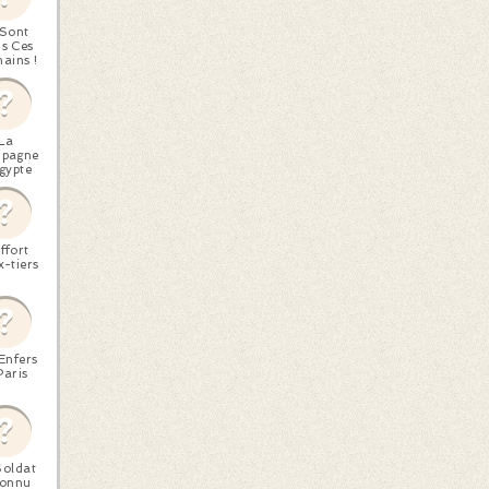
 Sont
s Ces
ains !
La
pagne
gypte
ffort
-tiers
Enfers
Paris
Soldat
connu