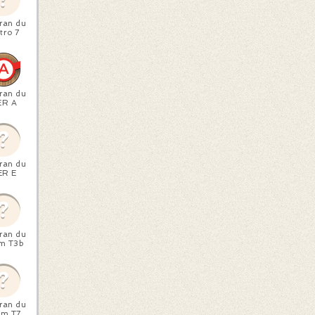
ran du
tro 7
ran du
ER A
ran du
ER E
ran du
m T3b
ran du
am T7