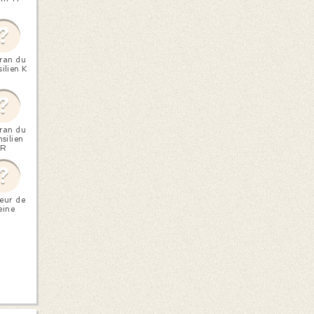
ran du
ilien K
ran du
silien
R
teur de
eine