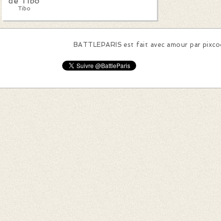
Tibo
BATTLEPARIS est fait avec amour par
pixc