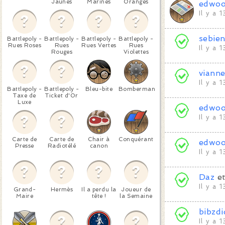
Jaunes
Marines
Oranges
edwo
Il y a 
sebie
Battlepoly -
Battlepoly -
Battlepoly -
Battlepoly -
Rues Roses
Rues
Rues Vertes
Rues
Il y a 
Rouges
Violettes
viann
Il y a 
Battlepoly -
Battlepoly -
Bleu-bite
Bomberman
Taxe de
Ticket d'Or
Luxe
edwo
Il y a 
Carte de
Carte de
Chair à
Conquérant
edwo
Presse
Radiotélé
canon
Il y a 
Daz
e
Il y a 
Grand-
Hermès
Il a perdu la
Joueur de
Maire
tête !
la Semaine
bibzdi
Il y a 