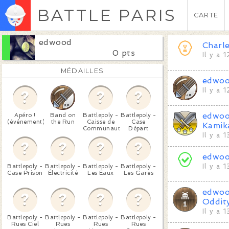
BATTLE PARIS
CARTE
edwood
Charl
0 pts
Il y a 
MÉDAILLES
edwo
Il y a 
edwo
Apéro !
Band on
Battlepoly -
Battlepoly -
(événement)
the Run
Caisse de
Case
Kamik
Communauté
Départ
Il y a 
edwo
Battlepoly -
Battlepoly -
Battlepoly -
Battlepoly -
Il y a 
Case Prison
Électricité
Les Eaux
Les Gares
edwo
Oddit
Il y a 
Battlepoly -
Battlepoly -
Battlepoly -
Battlepoly -
Rues Ciel
Rues
Rues
Rues