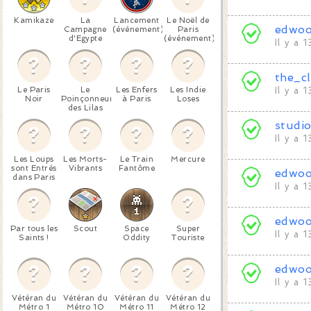
Kamikaze
La
Lancement
Le Noël de
edwo
Campagne
(événement)
Paris
d'Egypte
(événement)
Il y a 
the_c
Le Paris
Le
Les Enfers
Les Indie
Il y a 
Noir
Poinçonneur
à Paris
Loses
des Lilas
studi
Il y a 
Les Loups
Les Morts-
Le Train
Mercure
sont Entrés
Vibrants
Fantôme
edwo
dans Paris
Il y a 
edwo
Par tous les
Scout
Space
Super
Il y a 
Saints !
Oddity
Touriste
edwo
Il y a 
Vétéran du
Vétéran du
Vétéran du
Vétéran du
Métro 1
Métro 10
Métro 11
Métro 12