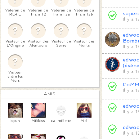
Vétéran du
Vétéran du
Vétéran du
Vétéran du
super
RER E
Tram T2
Tram T3a
Tram T3b
Il y a 
edwo
Bomb
Visiteur de
Visiteur des
Visiteur de
Visiteur des
L'Origine
Alentours
Seine
Monts
Il y a 
edwo
(évén
Il y a 
Visiteur
entre les
Murs
PoMM
Il y a 
AMIS
edwo
Il y a 
lspun
Milikiss
ca_millette
Mel
edwo
Il y a 