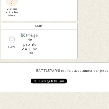
Visiteur
entre les
Murs
AMIS
LoVe
Tibo
BATTLEPARIS est fait avec amour par
pixc