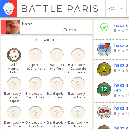
BATTLE PARIS
CARTE
hasz
hasz
e
0 pts
Il y a 
MÉDAILLES
hasz
a
Il y a 
hasz
a
Allô
Apéro !
Band on
Battlepoly -
Maman
(événement)
the Run
Caisse de
Il y a 
bobo
Communauté
hasz
a
Métro
Battlepoly -
Battlepoly -
Battlepoly -
Battlepoly -
Il y a 
Case
Case Prison
Électricité
Les Eaux
Départ
hasz
a
Il y a 
Battlepoly -
Battlepoly -
Battlepoly -
Battlepoly -
Les Gares
Rues Ciel
Rues
Rues
hasz
a