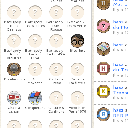
Jaunes
Marines
Métro
Il y a 
hasz
a
Battlepoly -
Battlepoly -
Battlepoly -
Battlepoly -
Rues
Rues Roses
Rues
Rues Vertes
du Mé
Oranges
Rouges
Il y a 
hasz
a
Il y a 
Battlepoly -
Battlepoly -
Battlepoly -
Bleu-bite
Rues
Taxe de
Ticket d'Or
Violettes
Luxe
hasz
a
du Tra
Il y a 
Bomberman
Bon
Carte de
Carte de
Voyage !
Presse
Radiotélé
hasz
a
Transi
Il y a 
Chair à
Conquérant
Culture &
Exposition
hasz
a
canon
Confiture
Paris 1878
RER 
Il y a 