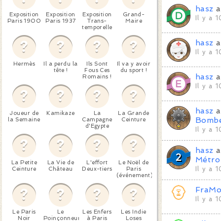
hasz
a
Exposition
Exposition
Exposition
Grand-
Il y a 
Paris 1900
Paris 1937
Trans-
Maire
temporelle
hasz
a
Il y a 
Hermès
Il a perdu la
Ils Sont
Il va y avoir
tête !
Fous Ces
du sport !
hasz
a
Romains !
Il y a 
hasz
a
Joueur de
Kamikaze
La
La Grande
Bomb
la Semaine
Campagne
Ceinture
d'Egypte
Il y a 
hasz
a
Métro
La Petite
La Vie de
L'effort
Le Noël de
Ceinture
Château
Deux-tiers
Paris
Il y a 
(événement)
FraMo
Il y a 
Le Paris
Le
Les Enfers
Les Indie
Noir
Poinçonneur
à Paris
Loses