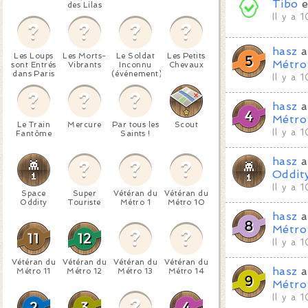
Tibo
e
des Lilas
Il y a 
hasz
a
Les Loups
Les Morts-
Le Soldat
Les Petits
Métro
sont Entrés
Vibrants
Inconnu
Chevaux
dans Paris
(événement)
Il y a 
hasz
a
Métro
Le Train
Mercure
Par tous les
Scout
Il y a 
Fantôme
Saints !
hasz
a
Oddit
Il y a 
Space
Super
Vétéran du
Vétéran du
Oddity
Touriste
Métro 1
Métro 10
hasz
a
Métro
Il y a 
Vétéran du
Vétéran du
Vétéran du
Vétéran du
hasz
a
Métro 11
Métro 12
Métro 13
Métro 14
Métro
Il y a 