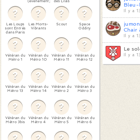
(événement)
des Lilas
Bleu-
Il y a 
jumon
Les Loups
Les Morts-
Scout
Space
sont Entrés
Vibrants
Oddity
Chair
dans Paris
Il y a 
Le so
Il y a 
Vétéran du
Vétéran du
Vétéran du
Vétéran du
Métro 1
Métro 10
Métro 11
Métro 12
Vétéran du
Vétéran du
Vétéran du
Vétéran du
Métro 13
Métro 14
Métro 2
Métro 3
Vétéran du
Vétéran du
Vétéran du
Vétéran du
Métro 3bis
Métro 4
Métro 5
Métro 6