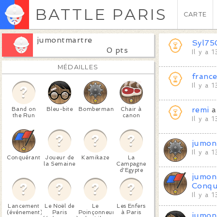
BATTLE PARIS
CARTE
jumontmartre
Syl75
0 pts
Il y a 
MÉDAILLES
franc
Il y a 
remi
a
Band on
Bleu-bite
Bomberman
Chair à
the Run
canon
Il y a 
jumon
Il y a 
Conquérant
Joueur de
Kamikaze
La
la Semaine
Campagne
d'Egypte
jumon
Conqu
Il y a 
Lancement
Le Noël de
Le
Les Enfers
(événement)
Paris
Poinçonneur
à Paris
jumon