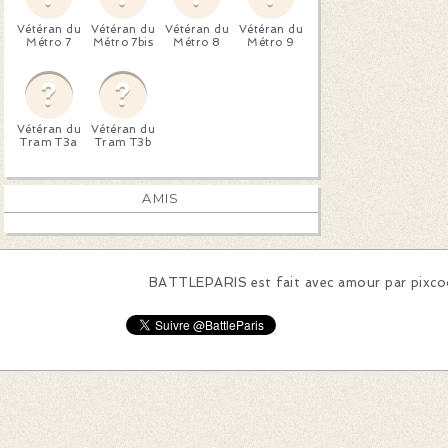
Vétéran du
Vétéran du
Vétéran du
Vétéran du
Métro 7
Métro 7bis
Métro 8
Métro 9
Vétéran du
Vétéran du
Tram T3a
Tram T3b
AMIS
BATTLEPARIS est fait avec amour par
pixc