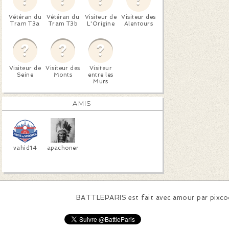
Vétéran du
Vétéran du
Visiteur de
Visiteur des
Tram T3a
Tram T3b
L'Origine
Alentours
Visiteur de
Visiteur des
Visiteur
Seine
Monts
entre les
Murs
AMIS
vahid14
apachoner
BATTLEPARIS est fait avec amour par
pixc