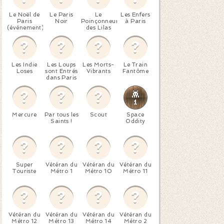
Le Noël de
Le Paris
Le
Les Enfers
Paris
Noir
Poinçonneur
à Paris
(événement)
des Lilas
Les Indie
Les Loups
Les Morts-
Le Train
Loses
sont Entrés
Vibrants
Fantôme
dans Paris
Mercure
Par tous les
Scout
Space
Saints !
Oddity
Super
Vétéran du
Vétéran du
Vétéran du
Touriste
Métro 1
Métro 10
Métro 11
Vétéran du
Vétéran du
Vétéran du
Vétéran du
Métro 12
Métro 13
Métro 14
Métro 2