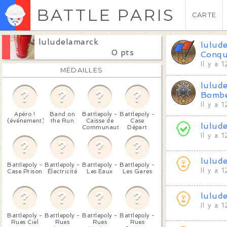
BATTLE PARIS
CARTE
luludelamarck
lulud
0 pts
Conqu
Il y a 
MÉDAILLES
lulud
Bomb
Il y a 
Apéro !
Band on
Battlepoly -
Battlepoly -
(événement)
the Run
Caisse de
Case
lulud
Communauté
Départ
Il y a 
lulud
Battlepoly -
Battlepoly -
Battlepoly -
Battlepoly -
Il y a 
Case Prison
Électricité
Les Eaux
Les Gares
lulud
Il y a 
Battlepoly -
Battlepoly -
Battlepoly -
Battlepoly -
Rues Ciel
Rues
Rues
Rues