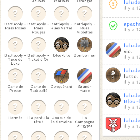
Jaunes
Marines
Oranges
lulud
Il y a 
apach
Battlepoly -
Battlepoly -
Battlepoly -
Battlepoly -
Rues Roses
Rues
Rues Vertes
Rues
Il y a 
Rouges
Violettes
lulud
vie.
Battlepoly -
Battlepoly -
Bleu-bite
Bomberman
Il y a 
Taxe de
Ticket d'Or
Luxe
lulud
lutte.
Il y a 
Carte de
Carte de
Conquérant
Grand-
Presse
Radiotélé
Maire
lulud
Bleu-
Il y a 
Hermès
Il a perdu la
Joueur de
La
lulud
tête !
la Semaine
Campagne
d'Egypte
Il y a 