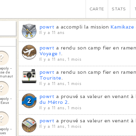
CARTE
STATS
powrt
a accompli la mission
Kamikaze
Il y a 11 ans
powrt
a rendu son camp fier en ramen
Voyage !
.
Il y a 11 ans, 1 mois
epoly -
powrt
a rendu son camp fier en ramen
sse de
munauté
Touriste
.
Il y a 11 ans, 1 mois
powrt
a prouvé sa valeur en venant à 
epoly -
du Métro 2
.
 Eaux
Il y a 11 ans, 1 mois
powrt
a prouvé sa valeur en venant à 
Il y a 11 ans, 1 mois
epoly -
ues