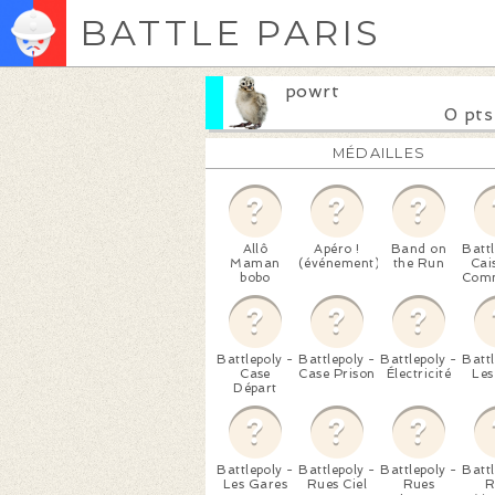
BATTLE PARIS
powrt
0 pts
MÉDAILLES
Allô
Apéro !
Band on
Battl
Maman
(événement)
the Run
Cai
bobo
Com
Battlepoly -
Battlepoly -
Battlepoly -
Battl
Case
Case Prison
Électricité
Les
Départ
Battlepoly -
Battlepoly -
Battlepoly -
Battl
Les Gares
Rues Ciel
Rues
R