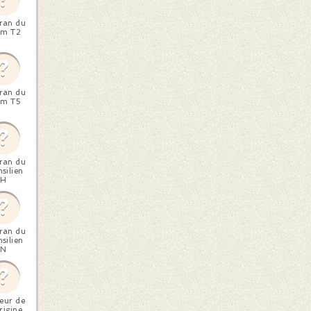
ran du
am T2
ran du
am T5
ran du
silien
H
ran du
silien
N
teur de
rigine