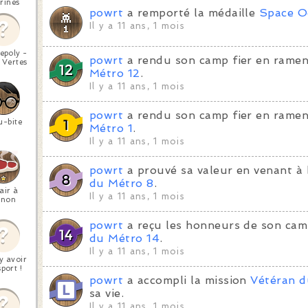
rines
powrt
a remporté la médaille
Space O
Il y a 11 ans, 1 mois
epoly -
powrt
a rendu son camp fier en ramen
 Vertes
Métro 12
.
Il y a 11 ans, 1 mois
powrt
a rendu son camp fier en ramen
u-bite
Métro 1
.
Il y a 11 ans, 1 mois
powrt
a prouvé sa valeur en venant à 
du Métro 8
.
air à
Il y a 11 ans, 1 mois
anon
powrt
a reçu les honneurs de son cam
du Métro 14
.
Il y a 11 ans, 1 mois
 y avoir
port !
powrt
a accompli la mission
Vétéran d
sa vie.
Il y a 11 ans, 1 mois