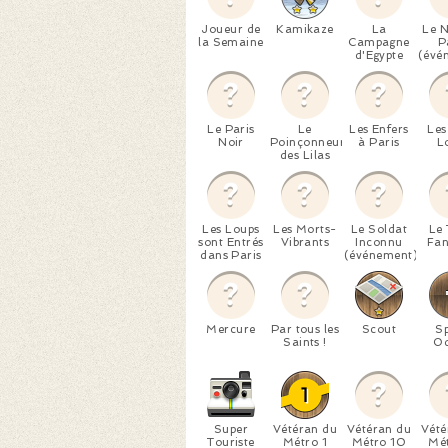
Joueur de
Kamikaze
La
Le N
la Semaine
Campagne
P
d'Egypte
(évé
Le Paris
Le
Les Enfers
Les
Noir
Poinçonneur
à Paris
L
des Lilas
Les Loups
Les Morts-
Le Soldat
Le 
sont Entrés
Vibrants
Inconnu
Fa
dans Paris
(événement)
Mercure
Par tous les
Scout
S
Saints !
Od
Super
Vétéran du
Vétéran du
Vété
Touriste
Métro 1
Métro 10
Mét