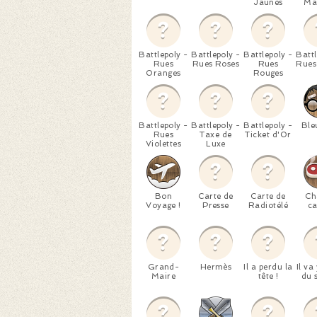
Jaunes
Ma
Battlepoly -
Battlepoly -
Battlepoly -
Battl
Rues
Rues Roses
Rues
Rues
Oranges
Rouges
Battlepoly -
Battlepoly -
Battlepoly -
Ble
Rues
Taxe de
Ticket d'Or
Violettes
Luxe
Bon
Carte de
Carte de
Ch
Voyage !
Presse
Radiotélé
c
Grand-
Hermès
Il a perdu la
Il va
Maire
tête !
du s