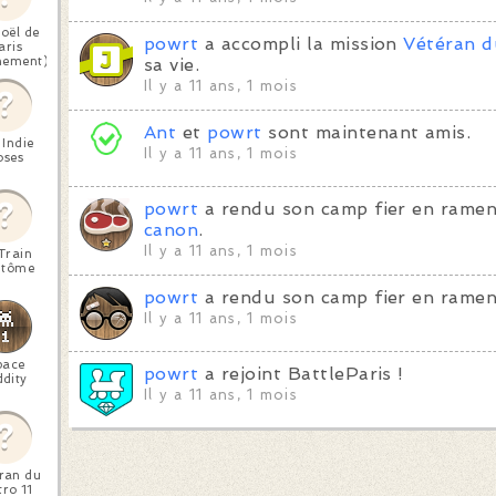
oël de
powrt
a accompli la mission
Vétéran d
aris
nement)
sa vie.
Il y a 11 ans, 1 mois
Ant
et
powrt
sont maintenant amis.
 Indie
Il y a 11 ans, 1 mois
oses
powrt
a rendu son camp fier en ramen
canon
.
Il y a 11 ans, 1 mois
Train
ntôme
powrt
a rendu son camp fier en ramen
Il y a 11 ans, 1 mois
pace
powrt
a rejoint BattleParis !
dity
Il y a 11 ans, 1 mois
ran du
ro 11