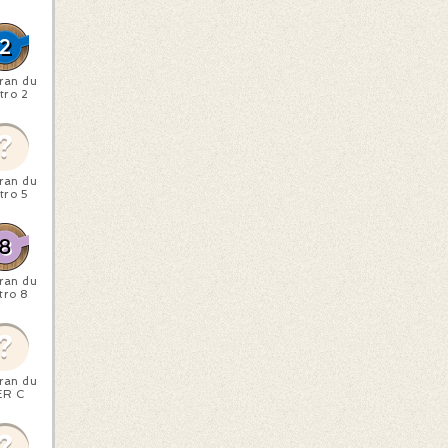
ran du
tro 2
ran du
tro 5
ran du
tro 8
ran du
ER C