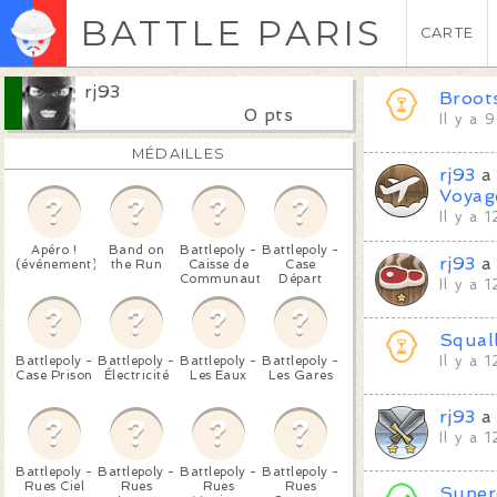
BATTLE PARIS
CARTE
rj93
Broot
0 pts
Il y a 
MÉDAILLES
rj93
a 
Voyag
Il y a 
Apéro !
Band on
Battlepoly -
Battlepoly -
rj93
a 
(événement)
the Run
Caisse de
Case
Communauté
Départ
Il y a 
Squal
Battlepoly -
Battlepoly -
Battlepoly -
Battlepoly -
Il y a 
Case Prison
Électricité
Les Eaux
Les Gares
rj93
a 
Il y a 
Battlepoly -
Battlepoly -
Battlepoly -
Battlepoly -
Rues Ciel
Rues
Rues
Rues
Super