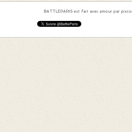
BATTLEPARIS est fait avec amour par
pixc