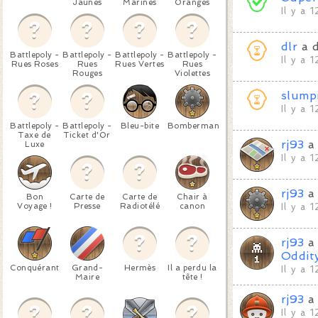
Jaunes
Marines
Oranges
Il y a 
dlr
a 
Battlepoly -
Battlepoly -
Battlepoly -
Battlepoly -
Il y a 
Rues Roses
Rues
Rues Vertes
Rues
Rouges
Violettes
slump
Il y a 
Battlepoly -
Battlepoly -
Bleu-bite
Bomberman
Taxe de
Ticket d'Or
rj93
a 
Luxe
Il y a 
rj93
a 
Bon
Carte de
Carte de
Chair à
Voyage !
Presse
Radiotélé
canon
Il y a 
rj93
a 
Oddit
Conquérant
Grand-
Hermès
Il a perdu la
Il y a 
Maire
tête !
rj93
a 
Il y a 