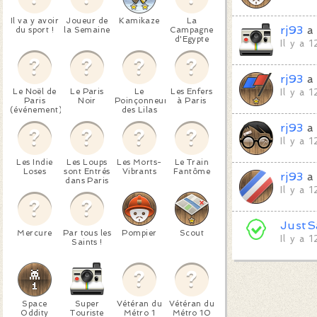
Il va y avoir
Joueur de
Kamikaze
La
rj93
a 
du sport !
la Semaine
Campagne
d'Egypte
Il y a 
rj93
a 
Le Noël de
Le Paris
Le
Les Enfers
Il y a 
Paris
Noir
Poinçonneur
à Paris
(événement)
des Lilas
rj93
a 
Il y a 
Les Indie
Les Loups
Les Morts-
Le Train
Loses
sont Entrés
Vibrants
Fantôme
rj93
a 
dans Paris
Il y a 
JustS
Mercure
Par tous les
Pompier
Scout
Il y a 
Saints !
Space
Super
Vétéran du
Vétéran du
Oddity
Touriste
Métro 1
Métro 10