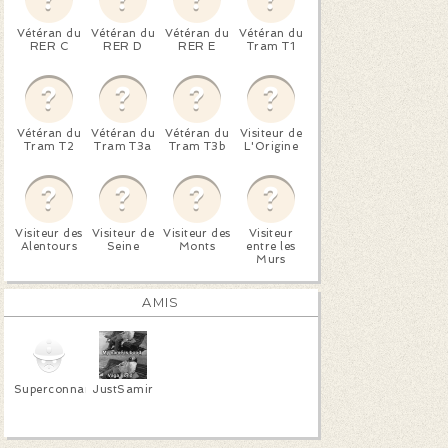
Vétéran du
Vétéran du
Vétéran du
Vétéran du
RER C
RER D
RER E
Tram T1
Vétéran du
Vétéran du
Vétéran du
Visiteur de
Tram T2
Tram T3a
Tram T3b
L'Origine
Visiteur des
Visiteur de
Visiteur des
Visiteur
Alentours
Seine
Monts
entre les
Murs
AMIS
Superconnar
JustSamir