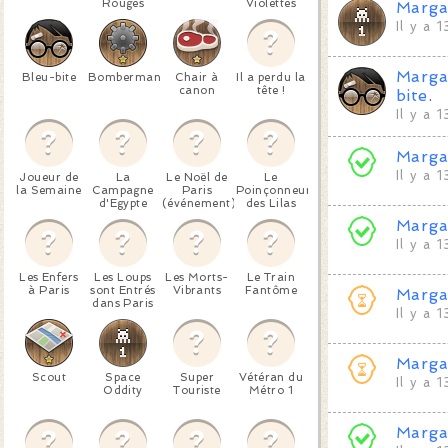
Rouges
Violettes
Marga
Il y a 
Marga
Bleu-bite
Bomberman
Chair à
Il a perdu la
canon
tête !
bite
.
Il y a 
Marga
Il y a 
Joueur de
La
Le Noël de
Le
la Semaine
Campagne
Paris
Poinçonneur
d'Egypte
(événement)
des Lilas
Marga
Il y a 
Les Enfers
Les Loups
Les Morts-
Le Train
à Paris
sont Entrés
Vibrants
Fantôme
Marga
dans Paris
Il y a 
Marga
Scout
Space
Super
Vétéran du
Il y a 
Oddity
Touriste
Métro 1
Marga