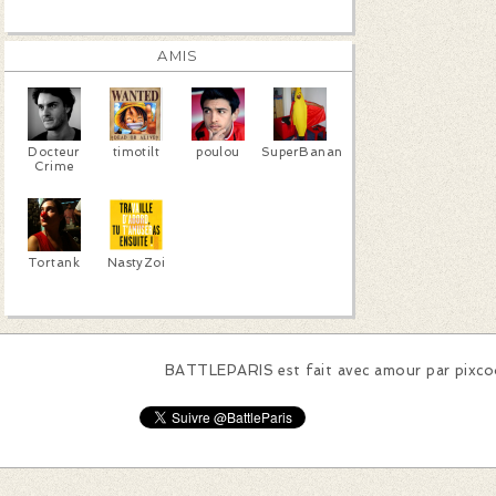
AMIS
Docteur
timotilt
poulou
SuperBanana
Crime
Tortank
NastyZoi
BATTLEPARIS est fait avec amour par
pixc