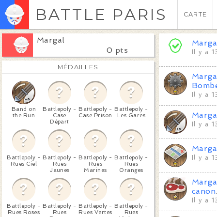
BATTLE PARIS
CARTE
Margal
Marga
0 pts
Il y a 
MÉDAILLES
Marga
Bomb
Il y a 
Band on
Battlepoly -
Battlepoly -
Battlepoly -
Marga
the Run
Case
Case Prison
Les Gares
Départ
Il y a 
Marga
Battlepoly -
Battlepoly -
Battlepoly -
Battlepoly -
Il y a 
Rues Ciel
Rues
Rues
Rues
Jaunes
Marines
Oranges
Marga
canon
Il y a 
Battlepoly -
Battlepoly -
Battlepoly -
Battlepoly -
Rues Roses
Rues
Rues Vertes
Rues