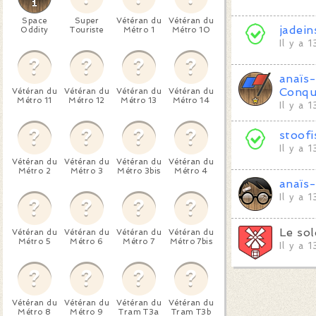
Space
Super
Vétéran du
Vétéran du
jadein
Oddity
Touriste
Métro 1
Métro 10
Il y a 
anaïs
Conqu
Vétéran du
Vétéran du
Vétéran du
Vétéran du
Métro 11
Métro 12
Métro 13
Métro 14
Il y a 
stoofi
Il y a 
Vétéran du
Vétéran du
Vétéran du
Vétéran du
Métro 2
Métro 3
Métro 3bis
Métro 4
anaïs
Il y a 
Le so
Vétéran du
Vétéran du
Vétéran du
Vétéran du
Métro 5
Métro 6
Métro 7
Métro 7bis
Il y a 
Vétéran du
Vétéran du
Vétéran du
Vétéran du
Métro 8
Métro 9
Tram T3a
Tram T3b