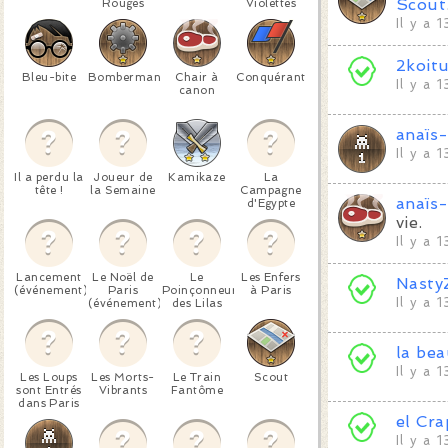
Scout
Rouges
Violettes
Il y a 
2koitu
Bleu-bite
Bomberman
Chair à
Conquérant
Il y a 
canon
anaïs
Il y a 
Il a perdu la
Joueur de
Kamikaze
La
tête !
la Semaine
Campagne
anaïs
d'Egypte
vie.
Il y a 
Lancement
Le Noël de
Le
Les Enfers
Nasty
(événement)
Paris
Poinçonneur
à Paris
Il y a 
(événement)
des Lilas
la be
Il y a 
Les Loups
Les Morts-
Le Train
Scout
sont Entrés
Vibrants
Fantôme
dans Paris
el Cr
Il y a 