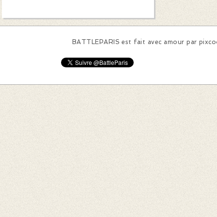
BATTLEPARIS est fait avec amour par
pixc