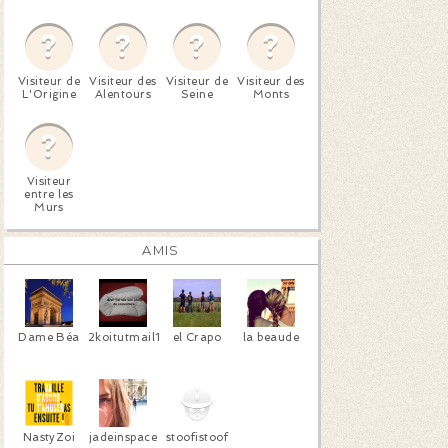
Visiteur de
Visiteur des
Visiteur de
Visiteur des
L'Origine
Alentours
Seine
Monts
Visiteur
entre les
Murs
AMIS
Dame Béa
2koitutmail1
el Crapo
la beaude
NastyZoi
jadeinspace
stoofistoof