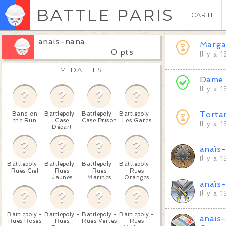
BATTLE PARIS
CARTE
anaïs-nana
Marga
0 pts
Il y a 
MÉDAILLES
Dame
Il y a 
Torta
Band on
Battlepoly -
Battlepoly -
Battlepoly -
the Run
Case
Case Prison
Les Gares
Il y a 
Départ
anaïs
Il y a 
Battlepoly -
Battlepoly -
Battlepoly -
Battlepoly -
Rues Ciel
Rues
Rues
Rues
Jaunes
Marines
Oranges
anaïs
Il y a 
Battlepoly -
Battlepoly -
Battlepoly -
Battlepoly -
anaïs
Rues Roses
Rues
Rues Vertes
Rues