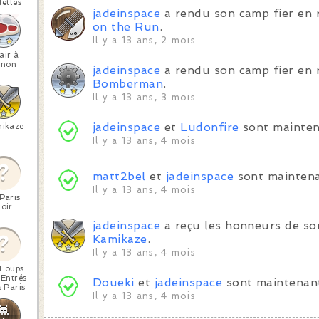
lettes
jadeinspace
a rendu son camp fier en 
on the Run
.
Il y a 13 ans, 2 mois
air à
anon
jadeinspace
a rendu son camp fier en 
Bomberman
.
Il y a 13 ans, 3 mois
jadeinspace
et
Ludonfire
sont mainten
ikaze
Il y a 13 ans, 4 mois
matt2bel
et
jadeinspace
sont maintena
Il y a 13 ans, 4 mois
Paris
oir
jadeinspace
a reçu les honneurs de so
Kamikaze
.
Il y a 13 ans, 4 mois
 Loups
 Entrés
Doueki
et
jadeinspace
sont maintenant
 Paris
Il y a 13 ans, 4 mois