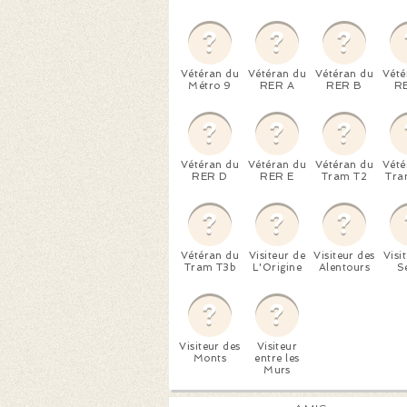
Vétéran du
Vétéran du
Vétéran du
Vété
Métro 9
RER A
RER B
R
Vétéran du
Vétéran du
Vétéran du
Vété
RER D
RER E
Tram T2
Tra
Vétéran du
Visiteur de
Visiteur des
Visi
Tram T3b
L'Origine
Alentours
S
Visiteur des
Visiteur
Monts
entre les
Murs