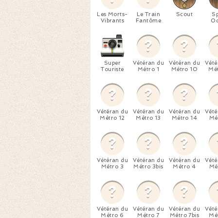
Les Morts-
Le Train
Scout
S
Vibrants
Fantôme
Od
Super
Vétéran du
Vétéran du
Vété
Touriste
Métro 1
Métro 10
Mét
Vétéran du
Vétéran du
Vétéran du
Vété
Métro 12
Métro 13
Métro 14
Mé
Vétéran du
Vétéran du
Vétéran du
Vété
Métro 3
Métro 3bis
Métro 4
Mé
Vétéran du
Vétéran du
Vétéran du
Vété
Métro 6
Métro 7
Métro 7bis
Mé