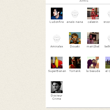
AMIS
Ludonfire
anaïs-nana
celestin
stoo
Amiralex
Doueki
matt2bel
bel
SuperBanana
Tortank
la beaude
el 
Docteur
Crime