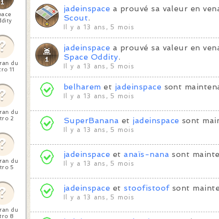
jadeinspace
a prouvé sa valeur en vena
pace
Scout
.
dity
Il y a 13 ans, 5 mois
jadeinspace
a prouvé sa valeur en vena
Space Oddity
.
ran du
Il y a 13 ans, 5 mois
ro 11
belharem
et
jadeinspace
sont maintena
Il y a 13 ans, 5 mois
ran du
tro 2
SuperBanana
et
jadeinspace
sont main
Il y a 13 ans, 5 mois
jadeinspace
et
anaïs-nana
sont mainte
ran du
Il y a 13 ans, 5 mois
tro 5
jadeinspace
et
stoofistoof
sont mainte
Il y a 13 ans, 5 mois
ran du
tro 8