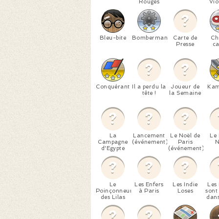
Rouges
Vio
Bleu-bite
Bomberman
Carte de
Ch
Presse
c
Conquérant
Il a perdu la
Joueur de
Kam
tête !
la Semaine
La
Lancement
Le Noël de
Le 
Campagne
(événement)
Paris
N
d'Egypte
(événement)
Le
Les Enfers
Les Indie
Les
Poinçonneur
à Paris
Loses
sont
des Lilas
dans