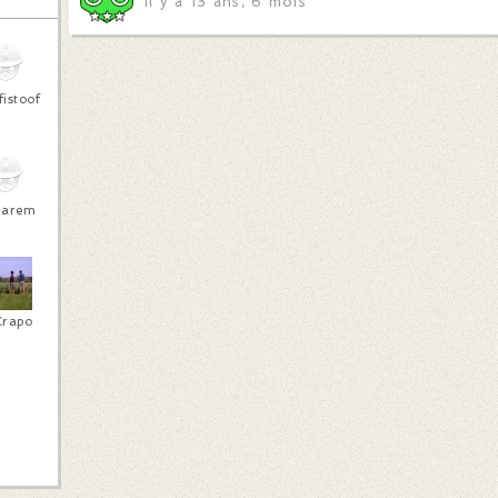
Il y a 13 ans, 6 mois
fistoof
harem
Crapo