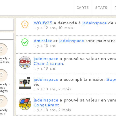
CARTE
STATS
W0lfy25
a demandé à
jadeinspace
de d
Il y a 12 ans, 10 mois
Amiralex
et
jadeinspace
sont maintena
Il y a 13 ans
jadeinspace
a prouvé sa valeur en vena
epoly -
 Gares
Chair à canon
.
Il y a 13 ans
jadeinspace
a accompli la mission
Supe
vie.
epoly -
ues
Il y a 13 ans, 2 mois
anges
jadeinspace
a prouvé sa valeur en vena
Conquérant
.
Il y a 13 ans, 2 mois
epoly -
ues