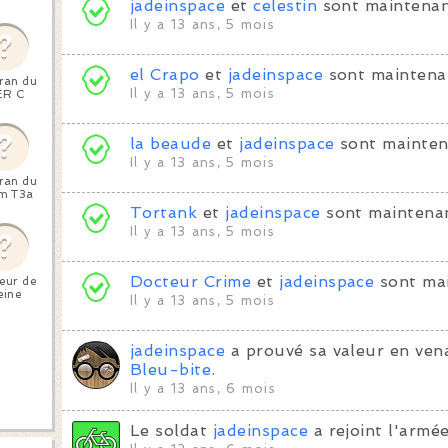
jadeinspace
et
celestin
sont maintenan
Il y a 13 ans, 5 mois
el Crapo
et
jadeinspace
sont maintena
ran du
Il y a 13 ans, 5 mois
ER C
la beaude
et
jadeinspace
sont mainten
Il y a 13 ans, 5 mois
ran du
m T3a
Tortank
et
jadeinspace
sont maintenan
Il y a 13 ans, 5 mois
Docteur Crime
et
jadeinspace
sont mai
teur de
eine
Il y a 13 ans, 5 mois
jadeinspace
a prouvé sa valeur en vena
Bleu-bite
.
Il y a 13 ans, 6 mois
Le soldat
jadeinspace
a rejoint l'armée