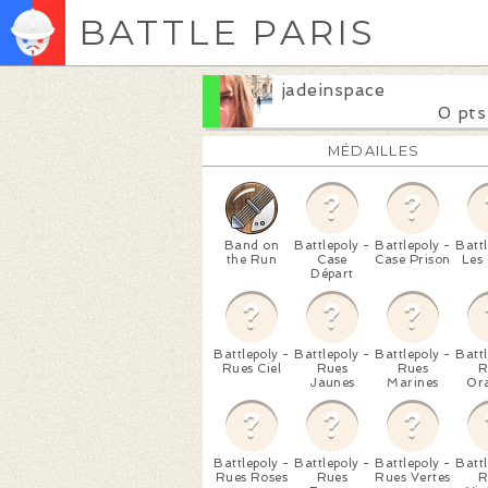
BATTLE PARIS
jadeinspace
0 pts
MÉDAILLES
Band on
Battlepoly -
Battlepoly -
Battl
the Run
Case
Case Prison
Les
Départ
Battlepoly -
Battlepoly -
Battlepoly -
Battl
Rues Ciel
Rues
Rues
R
Jaunes
Marines
Or
Battlepoly -
Battlepoly -
Battlepoly -
Battl
Rues Roses
Rues
Rues Vertes
R