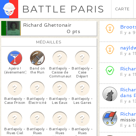
BATTLE PARIS
CARTE
Richard Ghettonair
Broot
0 pts
Il y a 
MÉDAILLES
naÿld
Il y a 
Richa
Apéro !
Band on
Battlepoly -
Battlepoly -
(événement)
the Run
Caisse de
Case
Il y a 
Communauté
Départ
Richa
dans 
Battlepoly -
Battlepoly -
Battlepoly -
Battlepoly -
Il y a 
Case Prison
Électricité
Les Eaux
Les Gares
Richa
missi
Il y a 
Battlepoly -
Battlepoly -
Battlepoly -
Battlepoly -
Rues Ciel
Rues
Rues
Rues