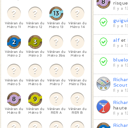
risque
Il y a 
guigu
Vétéran du
Vétéran du
Vétéran du
Vétéran du
Il y a 
Métro 11
Métro 12
Métro 13
Métro 14
alf
et
Il y a 
Vétéran du
Vétéran du
Vétéran du
Vétéran du
Métro 2
Métro 3
Métro 3bis
Métro 4
bluel
Il y a 
Richa
Vétéran du
Vétéran du
Vétéran du
Vétéran du
Métro 5
Métro 6
Métro 7
Métro 7bis
Scout
Il y a 
Richa
haute 
Vétéran du
Vétéran du
Vétéran du
Vétéran du
Métro 8
Métro 9
RER A
RER B
Il y a 
Richa