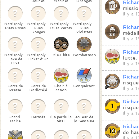
Jaunes
Marines
Oranges
Richa
missi
Il y a 
Battlepoly -
Battlepoly -
Battlepoly -
Battlepoly -
Richa
Rues Roses
Rues
Rues Vertes
Rues
Rouges
Violettes
médai
Il y a 
Richa
Battlepoly -
Battlepoly -
Bleu-bite
Bomberman
lutte.
Taxe de
Ticket d'Or
Luxe
Il y a 
Richa
risque
Carte de
Carte de
Chair à
Conquérant
Il y a 
Presse
Radiotélé
canon
Richa
risque
Il y a 
Grand-
Hermès
Il a perdu la
Joueur de
Maire
tête !
la Semaine
Richa
de hau
Il y a 