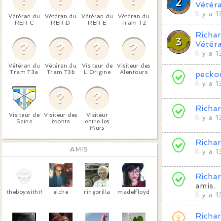
Vétér
Il y a 
Vétéran du
Vétéran du
Vétéran du
Vétéran du
RER C
RER D
RER E
Tram T2
Richa
Vétér
Il y a 
Vétéran du
Vétéran du
Visiteur de
Visiteur des
Tram T3a
Tram T3b
L'Origine
Alentours
pecko
Il y a 
Richa
Visiteur de
Visiteur des
Visiteur
Il y a 
Seine
Monts
entre les
Murs
Richa
AMIS
Il y a 
Richa
amis.
theboywiththearabstrap
elche
ringorilla
madelfloyd
Il y a 
Richa