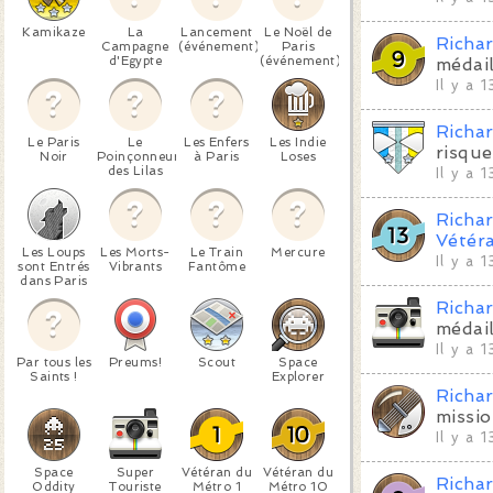
Kamikaze
La
Lancement
Le Noël de
Richa
Campagne
(événement)
Paris
d'Egypte
(événement)
médai
Il y a 
Richa
Le Paris
Le
Les Enfers
Les Indie
risque
Noir
Poinçonneur
à Paris
Loses
des Lilas
Il y a 
Richa
Vétér
Les Loups
Les Morts-
Le Train
Mercure
Il y a 
sont Entrés
Vibrants
Fantôme
dans Paris
Richa
médai
Il y a 
Par tous les
Preums!
Scout
Space
Saints !
Explorer
Richa
missi
Il y a 
Space
Super
Vétéran du
Vétéran du
Richa
Oddity
Touriste
Métro 1
Métro 10