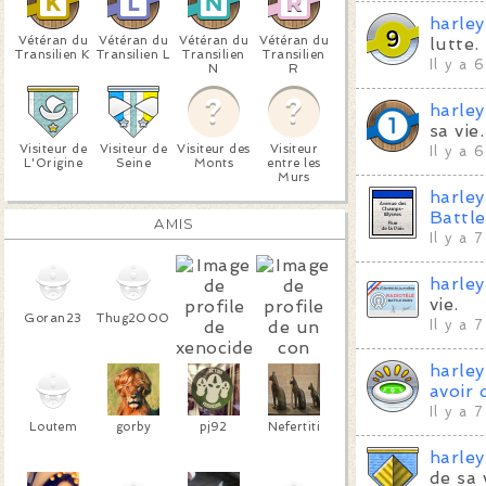
harle
Vétéran du
Vétéran du
Vétéran du
Vétéran du
lutte.
Transilien K
Transilien L
Transilien
Transilien
Il y a 
N
R
harle
sa vie.
Visiteur de
Visiteur de
Visiteur des
Visiteur
Il y a 
L'Origine
Seine
Monts
entre les
Murs
harle
Battl
AMIS
Il y a 
harle
vie.
Goran23
Thug2000
Il y a 
xenocide
un con
harle
avoir 
Il y a 
Loutem
gorby
pj92
Nefertiti
harle
de sa 