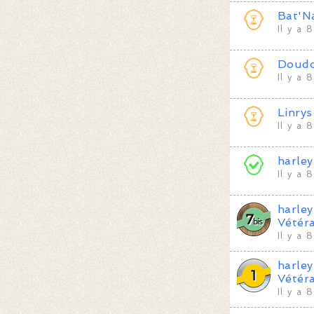
Bat'N
Il y a 
Doudo
Il y a 
Linrys
Il y a 
harle
Il y a 
harle
Vétér
Il y a 
harle
Vétér
Il y a 