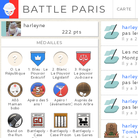
BATTLE PARIS
CARTE
harleyne
harle
222 pts
pas le
Il y a 
MÉDAILLES
Les no
Montp
Il y a 
0. La
1. Bleu : Le
2. Blanc :
3. Rouge :
République
Pouvoir
Le Pouvoir
Le pouvoir
harle
Exécutif
Législatif
Judiciaire
pas le
Il y a 
Allô
Apéro des 5
Apéro !
Auprès de
harle
Maman
ans !
(événement)
mon Arbre
pas le
bobo
Il y a 
harle
Band on
Battlepoly -
Battlepoly -
Battlepoly -
Tombe
the Run
Case
Case Prison
Les Gares
Il y a 