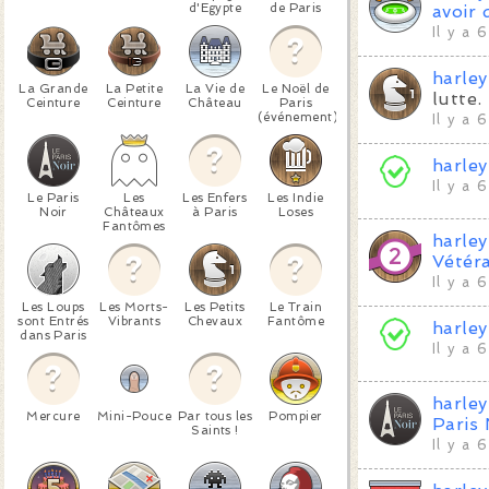
d'Egypte
de Paris
avoir 
Il y a 
harle
La Grande
La Petite
La Vie de
Le Noël de
lutte.
Ceinture
Ceinture
Château
Paris
(événement)
Il y a 
harle
Il y a 
Le Paris
Les
Les Enfers
Les Indie
Noir
Châteaux
à Paris
Loses
Fantômes
harle
Vétér
Il y a 
Les Loups
Les Morts-
Les Petits
Le Train
sont Entrés
Vibrants
Chevaux
Fantôme
harle
dans Paris
Il y a 
harle
Mercure
Mini-Pouce
Par tous les
Pompier
Paris 
Saints !
Il y a 