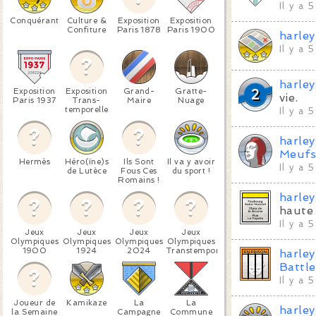
Il y a 
Conquérant
Culture &
Exposition
Exposition
Confiture
Paris 1878
Paris 1900
harle
Il y a 
harle
Exposition
Exposition
Grand-
Gratte-
vie.
Paris 1937
Trans-
Maire
Nuage
temporelle
Il y a 
harle
Meuf
Hermès
Héro(ïne)s
Ils Sont
Il va y avoir
Il y a 
de Lutèce
Fous Ces
du sport !
Romains !
harle
haute 
Il y a 
Jeux
Jeux
Jeux
Jeux
Olympiques
Olympiques
Olympiques
Olympiques
1900
1924
2024
Transtemporels
harle
Battle
Il y a 
Joueur de
Kamikaze
La
La
harle
la Semaine
Campagne
Commune