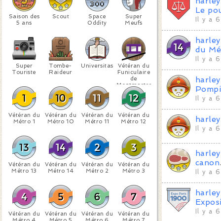
harle
Le pou
Saison des
Scout
Space
Super
Il y a 
5 ans
Oddity
Meufs
harle
du Mé
Il y a 
Super
Tombe-
Universitas
Vétéran du
Touriste
Raideur
Funiculaire
de
harle
Montmartre
Pompi
Il y a 
Vétéran du
Vétéran du
Vétéran du
Vétéran du
harle
Métro 1
Métro 10
Métro 11
Métro 12
Il y a 
harle
canon
Vétéran du
Vétéran du
Vétéran du
Vétéran du
Métro 13
Métro 14
Métro 2
Métro 3
Il y a 
harle
Expos
Il y a 
Vétéran du
Vétéran du
Vétéran du
Vétéran du
Métro 4
Métro 5
Métro 6
Métro 7