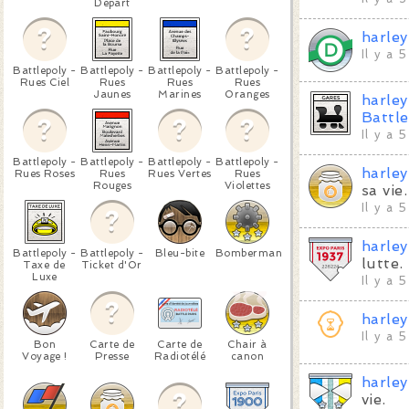
Départ
harle
Il y a 
Battlepoly -
Battlepoly -
Battlepoly -
Battlepoly -
Rues Ciel
Rues
Rues
Rues
Jaunes
Marines
Oranges
harle
Battle
Il y a 
Battlepoly -
Battlepoly -
Battlepoly -
Battlepoly -
harle
Rues Roses
Rues
Rues Vertes
Rues
Rouges
Violettes
sa vie.
Il y a 
harle
Battlepoly -
Battlepoly -
Bleu-bite
Bomberman
lutte.
Taxe de
Ticket d'Or
Luxe
Il y a 
harle
Il y a 
Bon
Carte de
Carte de
Chair à
Voyage !
Presse
Radiotélé
canon
harle
vie.