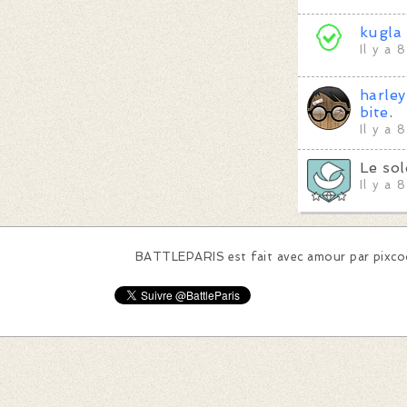
kugla
Il y a 
harle
bite
.
Il y a 
Le so
Il y a 
BATTLEPARIS est fait avec amour par
pixc