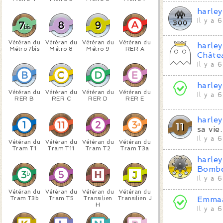
harle
Il y a 
Vétéran du
Vétéran du
Vétéran du
Vétéran du
harle
Métro 7bis
Métro 8
Métro 9
RER A
Châte
Il y a 
harle
Vétéran du
Vétéran du
Vétéran du
Vétéran du
Il y a 
RER B
RER C
RER D
RER E
harle
sa vie.
Il y a 
Vétéran du
Vétéran du
Vétéran du
Vétéran du
Tram T1
Tram T11
Tram T2
Tram T3a
harle
Bomb
Il y a 
Vétéran du
Vétéran du
Vétéran du
Vétéran du
Tram T3b
Tram T5
Transilien
Transilien J
Emma
H
Il y a 