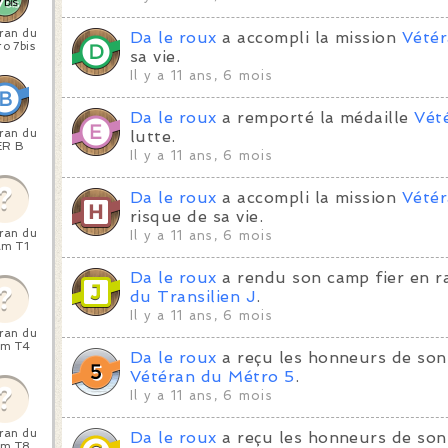
ran du
Da le roux
a accompli la mission
Vété
o 7bis
sa vie.
Il y a 11 ans, 6 mois
Da le roux
a remporté la médaille
Vét
ran du
lutte.
ER B
Il y a 11 ans, 6 mois
Da le roux
a accompli la mission
Vétér
risque de sa vie.
ran du
Il y a 11 ans, 6 mois
am T1
Da le roux
a rendu son camp fier en r
du Transilien J
.
Il y a 11 ans, 6 mois
ran du
am T4
Da le roux
a reçu les honneurs de son
Vétéran du Métro 5
.
Il y a 11 ans, 6 mois
ran du
Da le roux
a reçu les honneurs de son
am T8