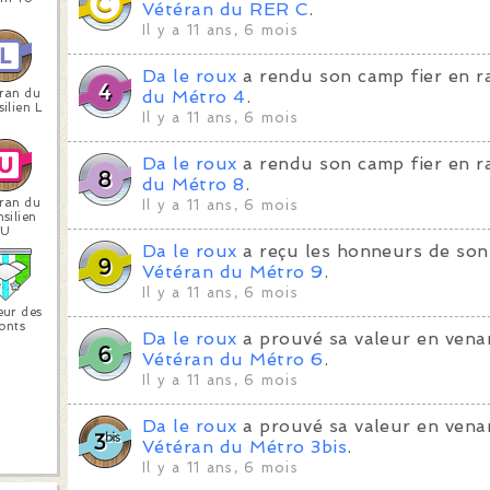
Vétéran du RER C
.
Il y a 11 ans, 6 mois
Da le roux
a rendu son camp fier en r
ran du
du Métro 4
.
ilien L
Il y a 11 ans, 6 mois
Da le roux
a rendu son camp fier en r
du Métro 8
.
ran du
Il y a 11 ans, 6 mois
silien
U
Da le roux
a reçu les honneurs de son
Vétéran du Métro 9
.
Il y a 11 ans, 6 mois
eur des
onts
Da le roux
a prouvé sa valeur en venan
Vétéran du Métro 6
.
Il y a 11 ans, 6 mois
Da le roux
a prouvé sa valeur en venan
Vétéran du Métro 3bis
.
Il y a 11 ans, 6 mois