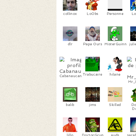
collinox
LoObs
Personne
Lo
dlr
Papa Ours
MisterGuinness
jul
Trabucaire
hilane
Cabanaucanada
Mr_
balib
jims
Skilled
Do
D
lillo
DoctorGrunt
auds
sara