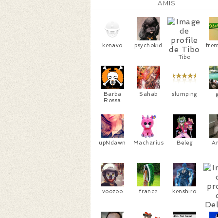
AMIS
kenavo
psychokid
fre
Tibo
Barba
Sahab
slumping
g
Rossa
upNdawn
Macharius
Beleg
A
voozoo
france
kenshiro
De