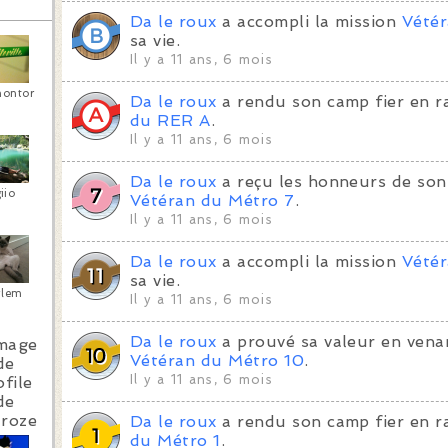
Da le roux
a accompli la mission
Vété
sa vie.
Il y a 11 ans, 6 mois
montor
Da le roux
a rendu son camp fier en r
du RER A
.
Il y a 11 ans, 6 mois
Da le roux
a reçu les honneurs de son
iio
Vétéran du Métro 7
.
Il y a 11 ans, 6 mois
Da le roux
a accompli la mission
Vétér
sa vie.
rlem
Il y a 11 ans, 6 mois
Da le roux
a prouvé sa valeur en venan
Vétéran du Métro 10
.
Il y a 11 ans, 6 mois
Da le roux
a rendu son camp fier en r
lroze
du Métro 1
.