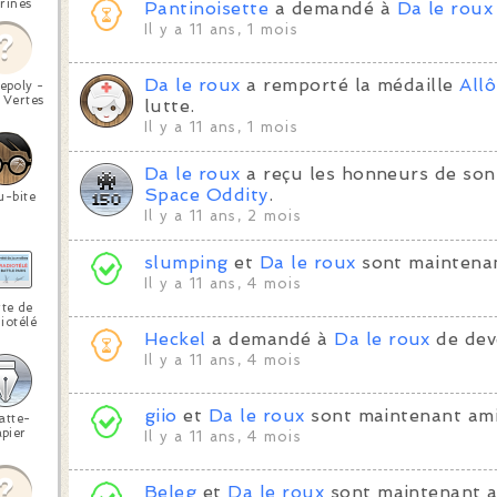
rines
Pantinoisette
a demandé à
Da le roux
Il y a 11 ans, 1 mois
Da le roux
a remporté la médaille
All
epoly -
 Vertes
lutte.
Il y a 11 ans, 1 mois
Da le roux
a reçu les honneurs de son
Space Oddity
.
u-bite
Il y a 11 ans, 2 mois
slumping
et
Da le roux
sont maintenan
Il y a 11 ans, 4 mois
te de
iotélé
Heckel
a demandé à
Da le roux
de dev
Il y a 11 ans, 4 mois
giio
et
Da le roux
sont maintenant ami
atte-
pier
Il y a 11 ans, 4 mois
Beleg
et
Da le roux
sont maintenant a