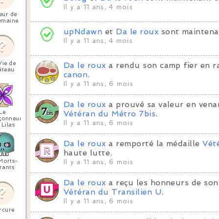
Il y a 11 ans, 4 mois
eur de
emaine
upNdawn
et
Da le roux
sont maintena
Il y a 11 ans, 4 mois
Vie de
Da le roux
a rendu son camp fier en r
âteau
canon
.
Il y a 11 ans, 6 mois
Da le roux
a prouvé sa valeur en venan
Le
Vétéran du Métro 7bis
.
çonneur
Il y a 11 ans, 6 mois
 Lilas
Da le roux
a remporté la médaille
Vét
haute lutte.
Morts-
Il y a 11 ans, 6 mois
rants
Da le roux
a reçu les honneurs de son
Vétéran du Transilien U
.
Il y a 11 ans, 6 mois
rcure