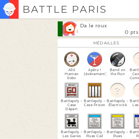
BATTLE PARIS
Da le roux
0 pts
MÉDAILLES
Allô
Apéro !
Band on
Battl
Maman
(événement)
the Run
Cai
bobo
Com
Battlepoly -
Battlepoly -
Battlepoly -
Battl
Case
Case Prison
Électricité
Les
Départ
Battlepoly -
Battlepoly -
Battlepoly -
Battl
Les Gares
Rues Ciel
Rues
R