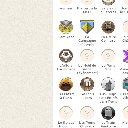
Hermès
Il a perdu la
Il va y avoir
Jou
tête !
du sport !
la S
Kamikaze
La
La Petite
La 
Campagne
Ceinture
Ch
d'Egypte
L'effort
Le Noël de
Le Paris
Deux-tiers
Paris
Noir
Poin
(événement)
des
Les Enfers
Les Indie
Les Loups
Les 
à Paris
Loses
sont Entrés
Vib
dans Paris
Le Soldat
Les Petits
Le Train
Me
Inconnu
Chevaux
Fantôme