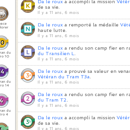
Da le roux
a accompli la mission
Vétér
de sa vie.
Il y a 11 ans, 6 mois
pace
Da le roux
a remporté la médaille
Vét
lorer
haute lutte.
Il y a 11 ans, 6 mois
Da le roux
a rendu son camp fier en r
ran du
du Transilien L
.
ro 10
Il y a 11 ans, 6 mois
Da le roux
a prouvé sa valeur en venan
Vétéran du Tram T3a
.
ran du
Il y a 11 ans, 6 mois
ro 14
Da le roux
a rendu son camp fier en r
du Tram T2
.
Il y a 11 ans, 6 mois
ran du
tro 4
Da le roux
a accompli la mission
Vété
de sa vie.
Il y a 11 ans, 6 mois