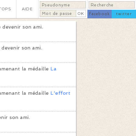
TOPS
AIDE
facebook
twitter
 devenir son ami.
 devenir son ami.
amenant la médaille
La
amenant la médaille
L'effort
nir son ami.