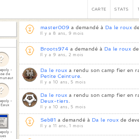
CARTE
STATS
master009
a demandé à
Da le roux
de
Il y a 8 ans, 9 mois
Broots974
a demandé à
Da le roux
de
Il y a 9 ans, 2 mois
Da le roux
a rendu son camp fier en r
epoly -
sse de
Petite Ceinture
.
munauté
Il y a 10 ans, 5 mois
Da le roux
a rendu son camp fier en r
Deux-tiers
.
epoly -
 Eaux
Il y a 10 ans, 5 mois
Seb81
a demandé à
Da le roux
de deve
Il y a 11 ans, 1 mois
epoly -
ues