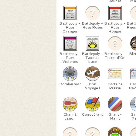
Jaunes
Ma
Battlepoly -
Battlepoly -
Battlepoly -
Battl
Rues
Rues Roses
Rues
Rues
Oranges
Rouges
Battlepoly -
Battlepoly -
Battlepoly -
Ble
Rues
Taxe de
Ticket d'Or
Violettes
Luxe
Bomberman
Bon
Carte de
Car
Voyage !
Presse
Rad
Chair à
Conquérant
Grand-
Gr
canon
Maire
Pa