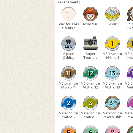
(événement)
Par tous les
Pompier
Scout
S
Saints !
Exp
Space
Super
Vétéran du
Vété
Oddity
Touriste
Métro 1
Mét
Vétéran du
Vétéran du
Vétéran du
Vété
Métro 11
Métro 12
Métro 13
Mét
Vétéran du
Vétéran du
Vétéran du
Vété
Métro 2
Métro 3
Métro 3bis
Mé