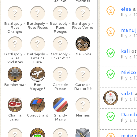
Jaunes
Marines
elea
a
Il y a 
Battlepoly -
Battlepoly -
Battlepoly -
Battlepoly -
Rues
Rues Roses
Rues
Rues Vertes
manuj
Oranges
Rouges
Il y a 
kali
e
Battlepoly -
Battlepoly -
Battlepoly -
Bleu-bite
Il y a 
Rues
Taxe de
Ticket d'Or
Violettes
Luxe
Nivico
Il y a 
Bomberman
Bon
Carte de
Carte de
Voyage !
Presse
Radiotélé
valzt
a
Il y a 
Damd
Chair à
Conquérant
Grand-
Hermès
canon
Maire
Il y a 
ptite 