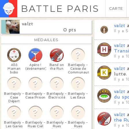
BATTLE PARIS
CARTE
valzt
valzt
a
0 pts
Il y a 
MÉDAILLES
valzt
a
Transi
Il y a 
Allô
Apéro !
Band on
Battlepoly -
valzt
a
Maman
(événement)
the Run
Caisse de
bobo
Communauté
lutte.
Il y a 
valzt
a
Battlepoly -
Battlepoly -
Battlepoly -
Battlepoly -
du spo
Case
Case Prison
Électricité
Les Eaux
Départ
Il y a 
valzt
a
the R
Battlepoly -
Battlepoly -
Battlepoly -
Battlepoly -
Il y a 
Les Gares
Rues Ciel
Rues
Rues