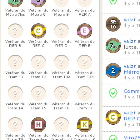
Il y a 
Vétéran du
Vétéran du
Vétéran du
Vétéran du
Métro 7bis
Métro 8
Métro 9
RER A
valzt
a
Il y a 
valzt
a
Vétéran du
Vétéran du
Vétéran du
Vétéran du
RER B
RER C
RER D
RER E
lutte.
Il y a 
valzt
a
Métro
Vétéran du
Vétéran du
Vétéran du
Vétéran du
Tram T1
Tram T2
Tram T3a
Tram T3b
Il y a 
Comma
Il y a 
Vétéran du
Vétéran du
Vétéran du
Vétéran du
Tram T4
Tram T5
Tram T6
Tram T7
valzt
a
RER 
Il y a 
Vétéran du
Vétéran du
Vétéran du
Vétéran du
Vito7
Tram T8
Transilien
Transilien J
Transilien K