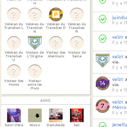
H
Il y a 
juindu
Il y a 
Vétéran du
Vétéran du
Vétéran du
Vétéran du
Transilien L
Transilien
Transilien P
Transilien
N
R
valzt
Il y a 
Vétéran du
Visiteur de
Visiteur des
Visiteur de
valzt
a
Transilien
L'Origine
Alentours
Seine
U
vie.
Il y a 
valzt
a
Visiteur des
Visiteur
vie.
Monts
entre les
Murs
Il y a 
AMIS
valzt
a
Métro
Il y a 
jenell
Saint-Père
Nivico
Damdosda
kali