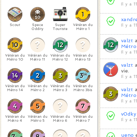
Il y a 
xandr
Scout
Space
Super
Vétéran du
Il y a 
Oddity
Touriste
Métro 1
valzt
a
Métro
Il y a 
Vétéran du
Vétéran du
Vétéran du
Vétéran du
Métro 10
Métro 11
Métro 12
Métro 13
valzt
a
vie.
Il y a 
Vétéran du
Vétéran du
Vétéran du
Vétéran du
valzt
a
Métro 14
Métro 2
Métro 3
Métro 3bis
Métro
Il y a 
v0dky
Vétéran du
Vétéran du
Vétéran du
Vétéran du
Il y a 
Métro 4
Métro 5
Métro 6
Métro 7
ueno