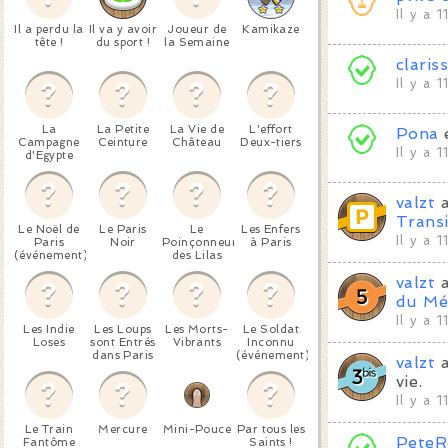
Il y a 
Il a perdu la
Il va y avoir
Joueur de
Kamikaze
tête !
du sport !
la Semaine
claris
Il y a 
La
La Petite
La Vie de
L'effort
Pona
Campagne
Ceinture
Château
Deux-tiers
Il y a 
d'Egypte
valzt
a
Transi
Le Noël de
Le Paris
Le
Les Enfers
Il y a 
Paris
Noir
Poinçonneur
à Paris
(événement)
des Lilas
valzt
a
du Mé
Il y a 
Les Indie
Les Loups
Les Morts-
Le Soldat
Loses
sont Entrés
Vibrants
Inconnu
dans Paris
(événement)
valzt
a
vie.
Il y a 
Le Train
Mercure
Mini-Pouce
Par tous les
PeteR
Fantôme
Saints !