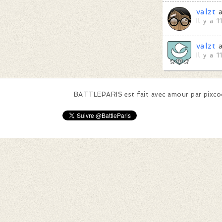
valzt
a
Il y a 
valzt
a
Il y a 
BATTLEPARIS est fait avec amour par
pixc