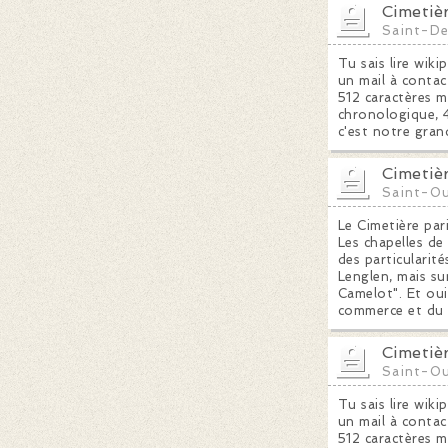
Cimetiè
Saint-De
Tu sais lire wiki
un mail à contac
512 caractères m
chronologique, 4
c'est notre gran
Cimetiè
Saint-O
Le Cimetière par
Les chapelles de
des particularit
Lenglen, mais su
Camelot". Et oui,
commerce et du 
Cimetiè
Saint-O
Tu sais lire wiki
un mail à contac
512 caractères m