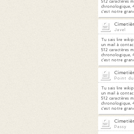
512 caractères m
chronologique, 4
c'est notre gran
Cimetiè
Javel
Tu sais lire wiki
un mail à contac
512 caractères m
chronologique, 4
c'est notre gran
Cimetiè
Point du
Tu sais lire wiki
un mail à contac
512 caractères m
chronologique, 4
c'est notre gran
Cimetiè
Passy