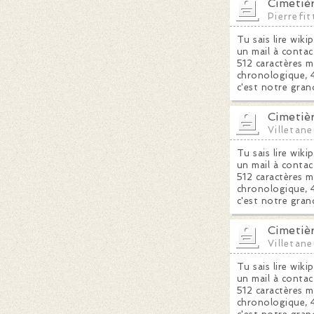
Cimetièr
Pierrefit
Tu sais lire wiki
un mail à contac
512 caractères m
chronologique, 4
c'est notre gran
Cimetiè
Villetan
Tu sais lire wiki
un mail à contac
512 caractères m
chronologique, 4
c'est notre gran
Cimetiè
Villetan
Tu sais lire wiki
un mail à contac
512 caractères m
chronologique, 4