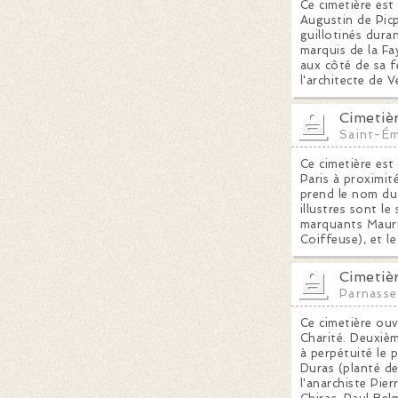
Ce cimetière est
Augustin de Picp
guillotinés duran
marquis de la Fa
aux côté de sa 
l'architecte de 
Cimetiè
Saint-Ém
Ce cimetière est
Paris à proximit
prend le nom du 
illustres sont le
marquants Mauri
Coiffeuse), et l
Cimetiè
Parnasse
Ce cimetière ouv
Charité. Deuxièm
à perpétuité le 
Duras (planté de
l'anarchiste Pie