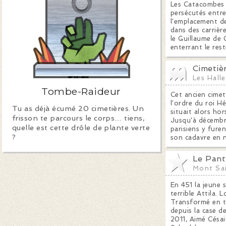
Les Catacombes é
persécutés entre
l'emplacement de
dans des carrièr
le Guillaume de 
enterrant le rest
Cimetiè
Les Halle
Tombe-Raideur
Cet ancien cimet
l'ordre du roi Hé
Tu as déjà écumé 20 cimetières. Un
situait alors ho
frisson te parcours le corps… tiens,
Jusqu'à décembre
quelle est cette drôle de plante verte
parisiens y fure
?
son cadavre en n
Le Pan
Mont Sa
En 451 la jeune 
terrible Attila. 
Transformé en t
depuis la case d
2011, Aimé Césai