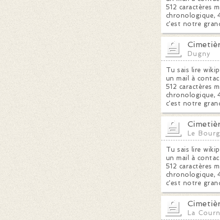
512 caractères m
chronologique, 4
c'est notre gran
Cimetiè
Dugny
Tu sais lire wiki
un mail à contac
512 caractères m
chronologique, 4
c'est notre gran
Cimetiè
Le Bour
Tu sais lire wiki
un mail à contac
512 caractères m
chronologique, 4
c'est notre gran
Cimetiè
La Cour