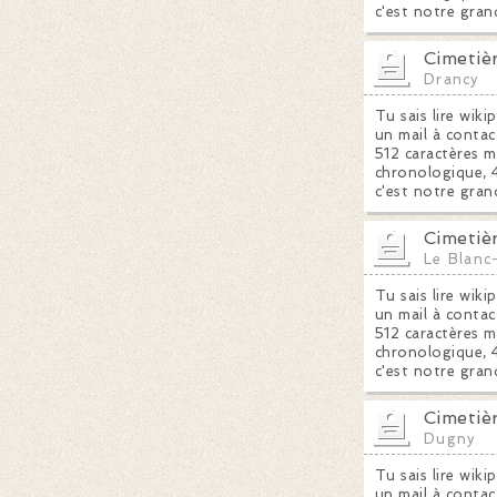
c'est notre gran
Cimetiè
Drancy
Tu sais lire wiki
un mail à contac
512 caractères m
chronologique, 4
c'est notre gran
Cimetiè
Le Blanc
Tu sais lire wiki
un mail à contac
512 caractères m
chronologique, 4
c'est notre gran
Cimetiè
Dugny
Tu sais lire wiki
un mail à contac