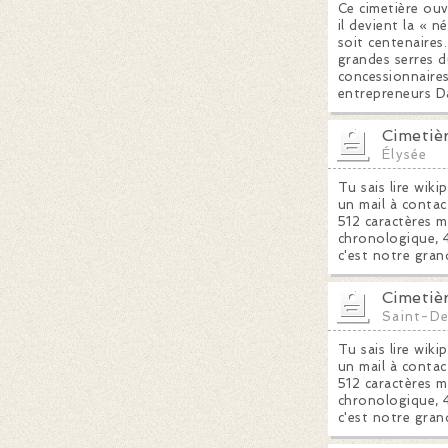
Ce cimetière ouv
il devient la « n
soit centenaires
grandes serres 
concessionnaire
entrepreneurs Da
Cimetiè
Élysée
Tu sais lire wiki
un mail à contac
512 caractères m
chronologique, 4
c'est notre gran
Cimetièr
Saint-De
Tu sais lire wiki
un mail à contac
512 caractères m
chronologique, 4
c'est notre gran