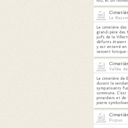
loi), et un nomb
Cimetièr
Le Bassi
Le cimetière des
grand-père des f
juifs de la Ville
défunts étaient
y est enterré en
cessent lorsque 
Cimetiè
Vallée d
Le cimetière de 
durant la senda
sympatisants fus
commune. C'est d
pinardiers et de 
pierre symbolise
Cimetiè
Picpus