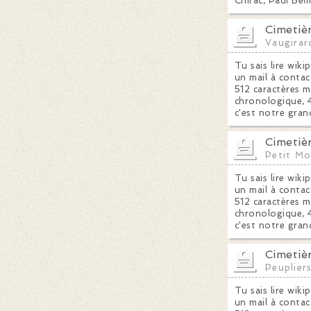
Chirac, Paul Bel
Cimetiè
Vaugirar
Tu sais lire wiki
un mail à contac
512 caractères m
chronologique, 4
c'est notre gran
Cimetiè
Petit M
Tu sais lire wiki
un mail à contac
512 caractères m
chronologique, 4
c'est notre gran
Cimetiè
Peuplier
Tu sais lire wiki
un mail à contac