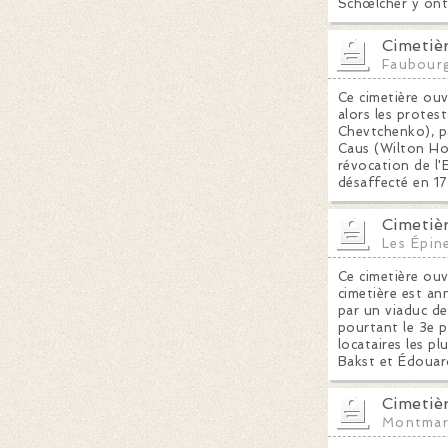
Schœlcher y ont l
Cimetiè
Faubour
Ce cimetière ouv
alors les protes
Chevtchenko), pa
Caus (Wilton Hou
révocation de l'E
désaffecté en 17
Cimetiè
Les Épin
Ce cimetière ou
cimetière est an
par un viaduc de
pourtant le 3e p
locataires les p
Bakst et Édouard
Cimetiè
Montmar