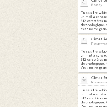
Cimetiè
Bondy
Tu sais lire wiki
un mail à contac
512 caractères m
chronologique, 4
c'est notre gran
Cimetiè
Rosny-s
Tu sais lire wiki
un mail à contac
512 caractères m
chronologique, 4
c'est notre gran
Cimetiè
Rosny-s
Tu sais lire wiki
un mail à contac
512 caractères m
chronologique, 4
c'est notre gran