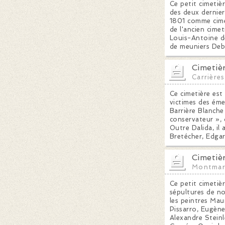
Ce petit cimetiè
des deux derniers
1801 comme cime
de l'ancien cimet
Louis-Antoine de
de meuniers Debr
Cimetiè
Carrières
Ce cimetière est
victimes des éme
Barrière Blanche 
conservateur », 
Outre Dalida, il
Bretécher, Edga
Cimetiè
Montmar
Ce petit cimetiè
sépultures de no
les peintres Mau
Pissarro, Eugène
Alexandre Steinle