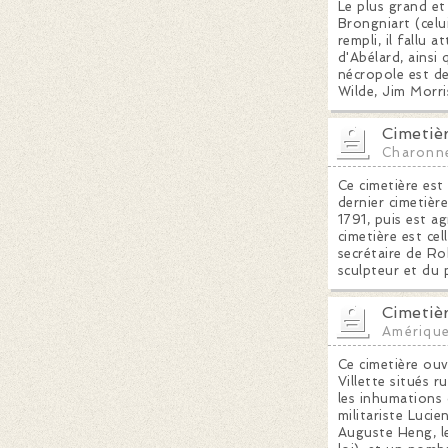
Le plus grand et 
Brongniart (celu
rempli, il fallu 
d'Abélard, ainsi
nécropole est de
Wilde, Jim Morri
Cimetiè
Charonn
Ce cimetière est 
dernier cimetière
1791, puis est a
cimetière est ce
secrétaire de Ro
sculpteur et du 
Cimetièr
Amériqu
Ce cimetière ou
Villette situés 
les inhumations 
militariste Lucie
Auguste Heng, le