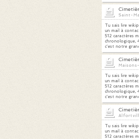
Cimetiè
Saint-Ma
Tu sais lire wiki
un mail à contac
512 caractères m
chronologique, 4
c'est notre gran
Cimetiè
Maisons-
Tu sais lire wiki
un mail à contac
512 caractères m
chronologique, 4
c'est notre gran
Cimetièr
Alfortvil
Tu sais lire wiki
un mail à contac
512 caractères m