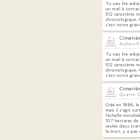
Tu sais lire wiki
un mail à contac
512 caractères m
chronologique, 4
c'est notre gran
Cimetièr
Aubervill
Tu sais lire wiki
un mail à contac
512 caractères m
chronologique, 4
c'est notre gran
Cimetiè
Quatre 
Créé en 1886, le
mais il s'agit s
l'échelle mondia
107 hectares de 
seules deux sta
la mort, y a pas 