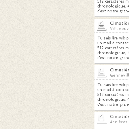
512 caractères m
chronologique, 4
c'est notre gran
Cimetiè
Villeneu
Tu sais lire wiki
un mail à contac
512 caractères m
chronologique, 4
c'est notre gran
Cimetiè
Gennevill
Tu sais lire wiki
un mail à contac
512 caractères m
chronologique, 4
c'est notre gran
Cimetiè
Asnières