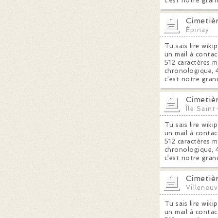
c'est notre gran
Cimetiè
Épinay
Tu sais lire wiki
un mail à contac
512 caractères m
chronologique, 4
c'est notre gran
Cimetiè
Île Sain
Tu sais lire wiki
un mail à contac
512 caractères m
chronologique, 4
c'est notre gran
Cimetiè
Villeneu
Tu sais lire wiki
un mail à contac