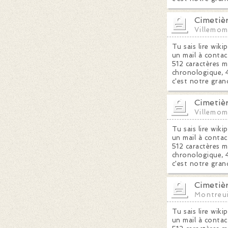
Cimetiè
Villemom
Tu sais lire wiki
un mail à contac
512 caractères m
chronologique, 4
c'est notre gran
Cimetiè
Villemom
Tu sais lire wiki
un mail à contac
512 caractères m
chronologique, 4
c'est notre gran
Cimetiè
Montreui
Tu sais lire wiki
un mail à contac