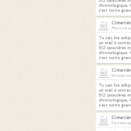
512 caractères m
chronologique, 4
c'est notre gran
Cimetiè
Montreui
Tu sais lire wiki
un mail à contac
512 caractères m
chronologique, 4
c'est notre gran
Cimetiè
Vincenne
Tu sais lire wiki
un mail à contac
512 caractères m
chronologique, 4
c'est notre gran
Cimetiè
Fontena