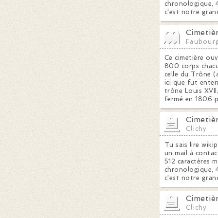
chronologique, 4
c'est notre gran
Cimetiè
Faubour
Ce cimetière ou
800 corps chacune
celle du Trône (
ici que fut ente
trône Louis XVII
fermé en 1806 pa
Cimetiè
Clichy
Tu sais lire wiki
un mail à contac
512 caractères m
chronologique, 4
c'est notre gran
Cimetiè
Clichy