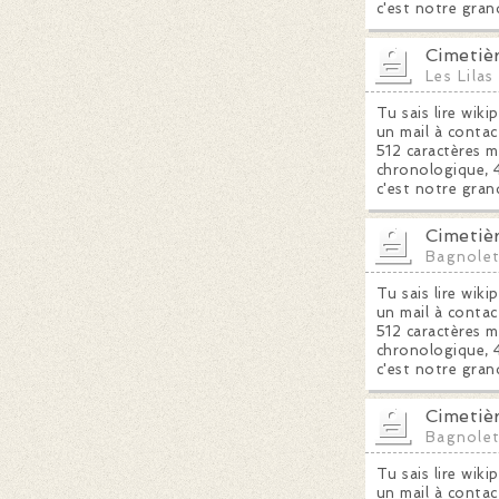
c'est notre gran
Cimetièr
Les Lilas
Tu sais lire wiki
un mail à contac
512 caractères m
chronologique, 4
c'est notre gran
Cimetiè
Bagnole
Tu sais lire wiki
un mail à contac
512 caractères m
chronologique, 4
c'est notre gran
Cimetiè
Bagnole
Tu sais lire wiki
un mail à contac