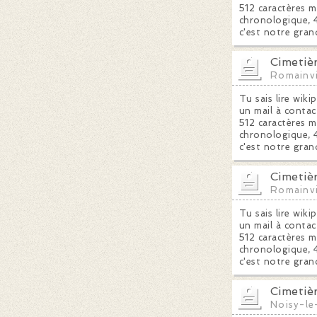
512 caractères m
chronologique, 4
c'est notre gran
Cimetiè
Romainvi
Tu sais lire wiki
un mail à contac
512 caractères m
chronologique, 4
c'est notre gran
Cimetiè
Romainvi
Tu sais lire wiki
un mail à contac
512 caractères m
chronologique, 4
c'est notre gran
Cimetiè
Noisy-le