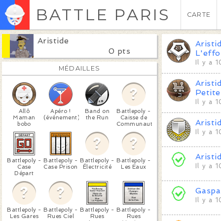
BATTLE PARIS
CARTE
Aristide
Aristi
0 pts
L'effo
Il y a 
MÉDAILLES
Aristi
Petite
Il y a 
Allô
Apéro !
Band on
Battlepoly -
Maman
(événement)
the Run
Caisse de
Aristi
bobo
Communauté
Il y a 
Aristi
Battlepoly -
Battlepoly -
Battlepoly -
Battlepoly -
Il y a 
Case
Case Prison
Électricité
Les Eaux
Départ
Gaspa
Il y a 
Battlepoly -
Battlepoly -
Battlepoly -
Battlepoly -
Les Gares
Rues Ciel
Rues
Rues