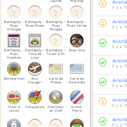
Jaunes
Marines
Aristi
Il y a 
Aristi
Battlepoly -
Battlepoly -
Battlepoly -
Battlepoly -
Rues
Rues Roses
Rues
Rues Vertes
Il y a 
Oranges
Rouges
Aristi
Il y a 
Battlepoly -
Battlepoly -
Battlepoly -
Bleu-bite
Rues
Taxe de
Ticket d'Or
Violettes
Luxe
Aristi
Il y a 1
Bomberman
Bon
Carte de
Carte de
Aristi
Voyage !
Presse
Radiotélé
Il y a 1
Aristi
Il y a 1
Chair à
Conquérant
Démineur
Grand-
canon
en Chef
Maire
Aristi
Il y a 1