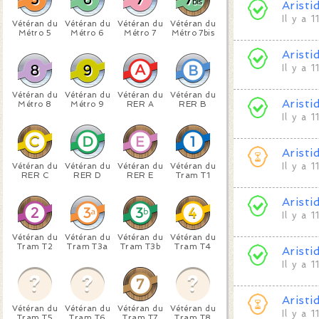
Aristi
Il y a 
Vétéran du
Vétéran du
Vétéran du
Vétéran du
Métro 5
Métro 6
Métro 7
Métro 7bis
Aristi
Il y a 
Vétéran du
Vétéran du
Vétéran du
Vétéran du
Aristi
Métro 8
Métro 9
RER A
RER B
Il y a 
Aristi
Vétéran du
Vétéran du
Vétéran du
Vétéran du
Il y a 
RER C
RER D
RER E
Tram T1
Aristi
Il y a 
Vétéran du
Vétéran du
Vétéran du
Vétéran du
Tram T2
Tram T3a
Tram T3b
Tram T4
Aristi
Il y a 
Aristi
Vétéran du
Vétéran du
Vétéran du
Vétéran du
Il y a 
Tram T5
Tram T6
Tram T7
Tram T8