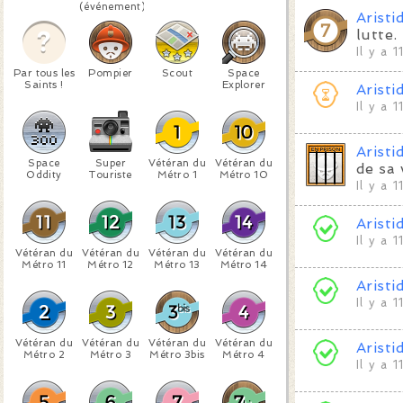
(événement)
Aristi
lutte.
Il y a 1
Par tous les
Pompier
Scout
Space
Saints !
Explorer
Aristi
Il y a 1
Aristi
Space
Super
Vétéran du
Vétéran du
de sa 
Oddity
Touriste
Métro 1
Métro 10
Il y a 1
Aristi
Il y a 1
Vétéran du
Vétéran du
Vétéran du
Vétéran du
Métro 11
Métro 12
Métro 13
Métro 14
Aristi
Il y a 1
Vétéran du
Vétéran du
Vétéran du
Vétéran du
Aristi
Métro 2
Métro 3
Métro 3bis
Métro 4
Il y a 1