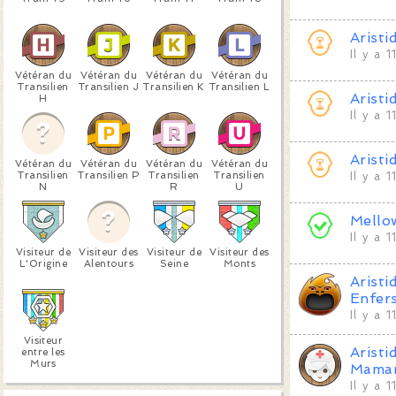
Aristi
Il y a 
Vétéran du
Vétéran du
Vétéran du
Vétéran du
Transilien
Transilien J
Transilien K
Transilien L
Aristi
H
Il y a 
Aristi
Vétéran du
Vétéran du
Vétéran du
Vétéran du
Transilien
Transilien P
Transilien
Transilien
Il y a 
N
R
U
Mello
Il y a 
Visiteur de
Visiteur des
Visiteur de
Visiteur des
L'Origine
Alentours
Seine
Monts
Aristi
Enfers
Il y a 
Visiteur
Aristi
entre les
Murs
Mama
Il y a 