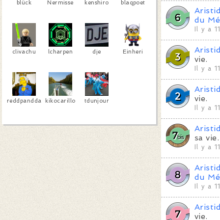
blück
Nermisse
kenshiro
blaqpoet
Aristi
du Mé
Il y a 
Aristi
clivachu
lcharpen
dje
Einheri
vie.
Il y a 
Aristi
vie.
reddpandda
kikocarillo
tdunjour
Il y a 
Aristi
sa vie.
Il y a 
Aristi
du Mé
Il y a 
Aristi
vie.