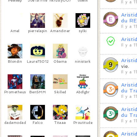
Peeleep
Joe la frite
nkrusty007
obelix
Il y a 
Aristi
du RE
Il y a 
Amel
pierrelapin
Amandiner
sylki
Aristi
Il y a 
Aristi
Blondin
Laure75012
Obama
ninistark
vie.
Il y a 
Aristi
du Tr
Prometheus
BenSMM
Skilled
Abdlgbr
Il y a 
Aristi
du Tr
Il y a 
dadamodadamo
Falco
Titaaa
Proutitude
Aristi