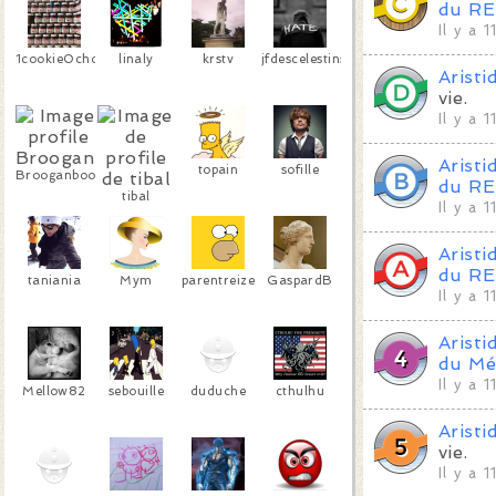
du RE
Il y a 
1cookieOchocolat
linaly
krstv
jfdescelestins
Aristi
vie.
Il y a 
Aristi
topain
sofille
Brooganboo
du RE
tibal
Il y a 
Aristi
du RE
taniania
Mym
parentreize
GaspardB
Il y a 
Aristi
du Mé
Il y a 
Mellow82
sebouille
duduche
cthulhu
Aristi
vie.
Il y a 