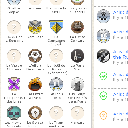
Gratte-
Hermès
Il a perdu la
Il va y avoir
Aristi
Papier
tête !
du sport !
Il y a 1
Aristi
Joueur de
Kamikaze
La
La Petite
Il y a 1
la Semaine
Campagne
Ceinture
d'Egypte
Aristi
the R
Il y a 1
La Vie de
L'effort
Le Noël de
Le Paris
Château
Deux-tiers
Paris
Noir
(événement)
Aristi
Il y a 1
Aristi
Le
Les Enfers
Les Indie
Les Loups
Poinçonneur
à Paris
Loses
sont Entrés
Il y a 1
des Lilas
dans Paris
Aristi
Il y a 1
Les Morts-
Le Soldat
Le Train
Mercure
Vibrants
Inconnu
Fantôme