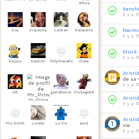
White
kensh
Il y a 
Nermi
Sou
Fripouille
CaliKen
Kleopatra
Il y a 
blück
Il y a 
lilouuu
Sashimi
PolythenePam
Duke
Aristi
de sa 
Il y a 
id5
gamefusion
Onikage64
Aristi
Mr_Prince
Il y a 
Aristi
Mrs Smith
Loreleï
Lu Cie
asiul
vie.
Il y a 