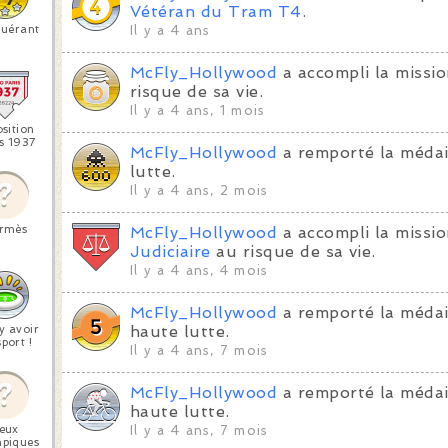
Vétéran du Tram T4
.
uérant
Il y a 4 ans
McFly_Hollywood
a accompli la missi
risque de sa vie.
Il y a 4 ans, 1 mois
sition
s 1937
McFly_Hollywood
a remporté la médai
lutte.
Il y a 4 ans, 2 mois
rmès
McFly_Hollywood
a accompli la missi
Judiciaire
au risque de sa vie.
Il y a 4 ans, 4 mois
McFly_Hollywood
a remporté la médai
 y avoir
haute lutte.
port !
Il y a 4 ans, 7 mois
McFly_Hollywood
a remporté la médai
haute lutte.
eux
Il y a 4 ans, 7 mois
piques