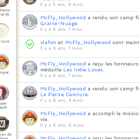
Il y a 5 ans, 9 mois
Petits
nards
McFly_Hollywood
a rendu son camp fi
Gratte-Nuage
.
Il y a 6 ans, 1 mois
rcure
vlafon
et
McFly_Hollywood
sont maint
Il y a 6 ans, 1 mois
McFly_Hollywood
a reçu les honneurs
médaille
Les Indie Loses
.
mpier
Il y a 6 ans, 1 mois
McFly_Hollywood
a rendu son camp fi
La Petite Ceinture
.
Il y a 6 ans, 4 mois
uper
eufs
McFly_Hollywood
a accompli la missi
vie.
Il y a 6 ans, 6 mois
ran de
McFly_Hollywood
a reçu les honneurs
ligne