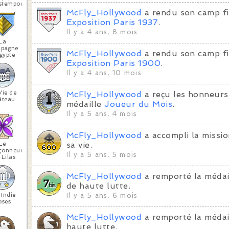
stemporels
McFly_Hollywood
a rendu son camp fi
Exposition Paris 1937
.
Il y a 4 ans, 8 mois
La
pagne
McFly_Hollywood
a rendu son camp fi
gypte
Exposition Paris 1900
.
Il y a 4 ans, 10 mois
Vie de
McFly_Hollywood
a reçu les honneurs
âteau
médaille
Joueur du Mois
.
Il y a 5 ans, 4 mois
McFly_Hollywood
a accompli la missi
Le
sa vie.
çonneur
Il y a 5 ans, 5 mois
 Lilas
McFly_Hollywood
a remporté la médai
de haute lutte.
 Indie
Il y a 5 ans, 6 mois
oses
McFly_Hollywood
a remporté la médai
haute lutte.