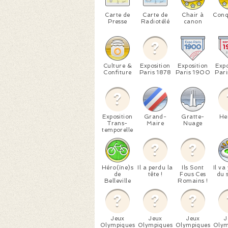
Carte de
Carte de
Chair à
Conq
Presse
Radiotélé
canon
Culture &
Exposition
Exposition
Expo
Confiture
Paris 1878
Paris 1900
Pari
Exposition
Grand-
Gratte-
He
Trans-
Maire
Nuage
temporelle
Héro(ïne)s
Il a perdu la
Ils Sont
Il va
de
tête !
Fous Ces
du s
Belleville
Romains !
Jeux
Jeux
Jeux
J
Olympiques
Olympiques
Olympiques
Olym