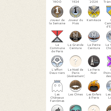
1900
1924
2024
Tran
Joueur de
Joueur du
Kamikaze
la Semaine
Mois
Cam
d'E
La
La Grande
La Petite
La 
Commune
Ceinture
Ceinture
Ch
de Paris
L'effort
Le Noël de
Le Paris
Deux-tiers
Paris
Noir
Poin
(événement)
des
Les
Les Cîmes
Les Enfers
Les
Châteaux
à Paris
L
Fantômes