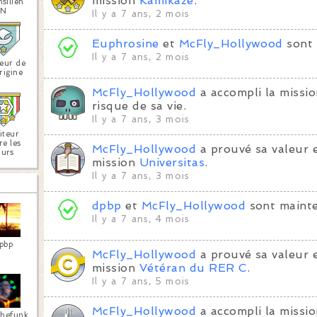
mission
Kamikaze
.
silien
N
Il y a 7 ans, 2 mois
Euphrosine
et
McFly_Hollywood
sont 
Il y a 7 ans, 2 mois
teur de
rigine
McFly_Hollywood
a accompli la missi
risque de sa vie.
Il y a 7 ans, 3 mois
iteur
re les
McFly_Hollywood
a prouvé sa valeur 
urs
mission
Universitas
.
Il y a 7 ans, 3 mois
dpbp
et
McFly_Hollywood
sont mainte
Il y a 7 ans, 4 mois
pbp
McFly_Hollywood
a prouvé sa valeur 
mission
Vétéran du RER C
.
Il y a 7 ans, 5 mois
McFly_Hollywood
a accompli la missi
thefunk