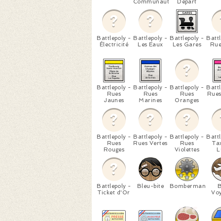
Communauté
Départ
Battlepoly -
Battlepoly -
Battlepoly -
Battl
Électricité
Les Eaux
Les Gares
Rue
Battlepoly -
Battlepoly -
Battlepoly -
Battl
Rues
Rues
Rues
Rues
Jaunes
Marines
Oranges
Battlepoly -
Battlepoly -
Battlepoly -
Battl
Rues
Rues Vertes
Rues
Ta
Rouges
Violettes
L
Battlepoly -
Bleu-bite
Bomberman
Ticket d'Or
Voy