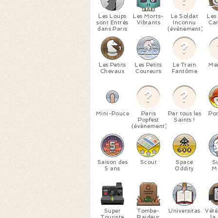
Les Loups
Les Morts-
Le Soldat
Les 
sont Entrés
Vibrants
Inconnu
Ca
dans Paris
(événement)
Les Petits
Les Petits
Le Train
Me
Chevaux
Coureurs
Fantôme
Mini-Pouce
Paris
Par tous les
Po
Popfest
Saints !
(évènement)
Saison des
Scout
Space
S
5 ans
Oddity
M
Super
Tombe-
Universitas
Vété
Touriste
Raideur
la 