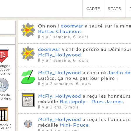
CARTE
STATS
Oh non !
doomwar
a sauté sur la min
Buttes Chaumont
.
Il y a 1 semaine, 6 jours
doomwar
vient de perdre au Démineu
McFly_Hollywood
.
Il y a 1 semaine, 6 jours
ouge :
ouvoir
McFly_Hollywood
a capturé
Jardin de
ciaire
Lutèce. Ça ne va pas leur plaire !
Il y a 2 semaines, 6 jours
rès de
McFly_Hollywood
a reçu les honneurs
 Arbre
médaille
Battlepoly - Rues Jaunes
.
Il y a 3 ans, 6 mois
McFly_Hollywood
a reçu les honneurs
epoly -
médaille
Mini-Pouce
.
 Prison
Il y a 3 ans, 7 mois