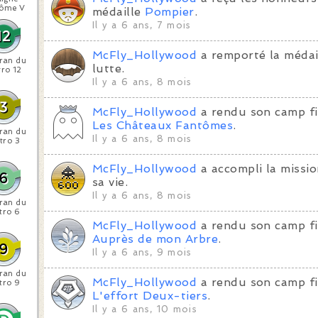
tôme V
médaille
Pompier
.
Il y a 6 ans, 7 mois
McFly_Hollywood
a remporté la médai
ran du
lutte.
ro 12
Il y a 6 ans, 8 mois
McFly_Hollywood
a rendu son camp fi
Les Châteaux Fantômes
.
ran du
Il y a 6 ans, 8 mois
tro 3
McFly_Hollywood
a accompli la missi
sa vie.
Il y a 6 ans, 8 mois
ran du
tro 6
McFly_Hollywood
a rendu son camp fi
Auprès de mon Arbre
.
Il y a 6 ans, 9 mois
ran du
McFly_Hollywood
a rendu son camp fi
tro 9
L'effort Deux-tiers
.
Il y a 6 ans, 10 mois