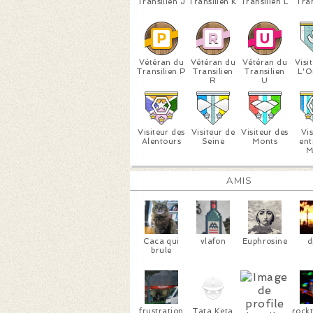
Transilien J
Transilien K
Transilien L
Tran
Vétéran du
Vétéran du
Vétéran du
Visi
Transilien P
Transilien
Transilien
L'O
R
U
Visiteur des
Visiteur de
Visiteur des
Vis
Alentours
Seine
Monts
ent
M
AMIS
Caca qui
vlafon
Euphrosine
d
brule
frustration
Tata Keta
rock