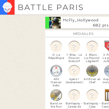
BATTLE PARIS
McFly_Hollywood
682 pts
MÉDAILLES
0. La
1. Bleu : Le
2. Blanc :
3. R
République
Pouvoir
Le Pouvoir
Le p
Exécutif
Législatif
Judi
Allô
Apéro !
Artificier en
Aup
Maman
(événement)
Chef
mon
bobo
Band on
Battlepoly -
Battlepoly -
Battl
the Run
Caisse de
Case
Case