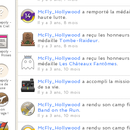
McFly_Hollywood
a remporté la médai
haute lutte.
epoly -
Il y a 3 ans, 8 mois
s Ciel
McFly_Hollywood
a reçu les honneurs
médaille
Tombe-Raideur
.
Il y a 3 ans, 8 mois
epoly -
 Roses
McFly_Hollywood
a reçu les honneurs
médaille
Les Châteaux Fantômes
.
Il y a 3 ans, 10 mois
epoly -
McFly_Hollywood
a accompli la missi
xe de
de sa vie.
uxe
Il y a 3 ans, 10 mois
McFly_Hollywood
a rendu son camp fi
Bon
Band on the Run
.
age !
Il y a 3 ans, 10 mois
McFly_Hollywood
a rendu son camp fi