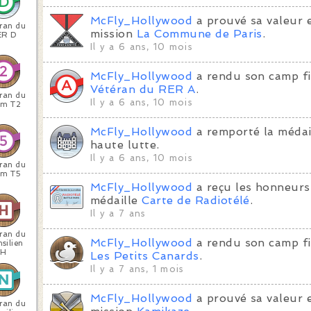
McFly_Hollywood
a prouvé sa valeur 
ran du
mission
La Commune de Paris
.
ER D
Il y a 6 ans, 10 mois
McFly_Hollywood
a rendu son camp fi
Vétéran du RER A
.
ran du
Il y a 6 ans, 10 mois
am T2
McFly_Hollywood
a remporté la médai
haute lutte.
Il y a 6 ans, 10 mois
ran du
am T5
McFly_Hollywood
a reçu les honneurs
médaille
Carte de Radiotélé
.
Il y a 7 ans
ran du
McFly_Hollywood
a rendu son camp fi
silien
H
Les Petits Canards
.
Il y a 7 ans, 1 mois
McFly_Hollywood
a prouvé sa valeur 
ran du