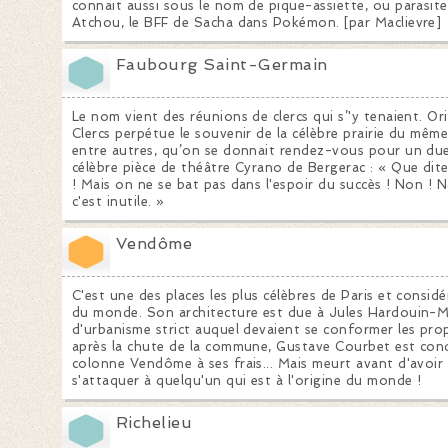
connait aussi sous le nom de pique-assiette, ou parasit
Atchou, le BFF de Sacha dans Pokémon. [par Maclievre]
Faubourg Saint-Germain
Le nom vient des réunions de clercs qui s’'y tenaient. Ori
Clercs perpétue le souvenir de la célèbre prairie du même
entre autres, qu’on se donnait rendez-vous pour un due
célèbre pièce de théâtre Cyrano de Bergerac : « Que dites-v
! Mais on ne se bat pas dans l'espoir du succès ! Non ! N
c'est inutile. »
Vendôme
C'est une des places les plus célèbres de Paris et consi
du monde. Son architecture est due à Jules Hardouin-M
d'urbanisme strict auquel devaient se conformer les pro
après la chute de la commune, Gustave Courbet est cond
colonne Vendôme à ses frais... Mais meurt avant d'avoir 
s'attaquer à quelqu'un qui est à l'origine du monde !
Richelieu