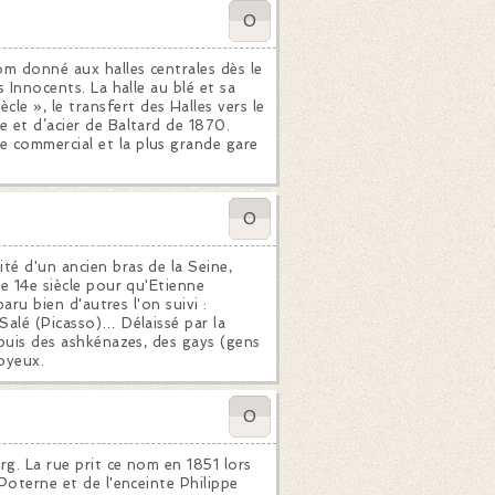
0
nom donné aux halles centrales dès le
s Innocents. La halle au blé et sa
e », le transfert des Halles vers le
e et d’acier de Baltard de 1870.
e commercial et la plus grande gare
0
té d'un ancien bras de la Seine,
le 14e siècle pour qu'Etienne
paru bien d'autres l'on suivi :
Salé (Picasso)… Délaissé par la
 puis des ashkénazes, des gays (gens
oyeux.
0
rg. La rue prit ce nom en 1851 lors
 Poterne et de l'enceinte Philippe