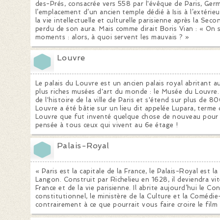
des-Prés, consacrée vers 558 par l'évêque de Paris, Germ
l’emplacement d’un ancien temple dédié à Isis à l’extérieu
la vie intellectuelle et culturelle parisienne après la Sec
perdu de son aura. Mais comme dirait Boris Vian : « On 
moments : alors, à quoi servent les mauvais ? »
Louvre
Le palais du Louvre est un ancien palais royal abritant auj
plus riches musées d'art du monde : le Musée du Louvre.
de l'histoire de la ville de Paris et s'étend sur plus de 
Louvre a été bâtie sur un lieu dit appelée Lupara, terme 
Louvre que fut inventé quelque chose de nouveau pour l
pensée à tous ceux qui vivent au 6e étage !
Palais-Royal
« Paris est la capitale de la France, le Palais-Royal est l
Langon. Construit par Richelieu en 1628, il deviendra vite
France et de la vie parisienne. Il abrite aujourd’hui le Con
constitutionnel, le ministère de la Culture et la Comédi
contrairement à ce que pourrait vous faire croire le film 