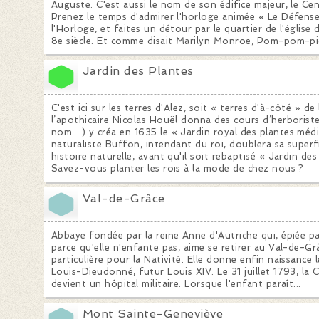
Auguste. C'est aussi le nom de son édifice majeur, le C
Prenez le temps d'admirer l'horloge animée « Le Défense
l'Horloge, et faites un détour par le quartier de l'église
8e siècle. Et comme disait Marilyn Monroe, Pom-pom-pi
Jardin des Plantes
C'est ici sur les terres d'Alez, soit « terres d'à-côté » de 
l’apothicaire Nicolas Houël donna des cours d’herboriste
nom…) y créa en 1635 le « Jardin royal des plantes médic
naturaliste Buffon, intendant du roi, doublera sa superf
histoire naturelle, avant qu'il soit rebaptisé « Jardin de
Savez-vous planter les rois à la mode de chez nous ?
Val-de-Grâce
Abbaye fondée par la reine Anne d'Autriche qui, épiée pa
parce qu'elle n'enfante pas, aime se retirer au Val-de-
particulière pour la Nativité. Elle donne enfin naissanc
Louis-Dieudonné, futur Louis XIV. Le 31 juillet 1793, la
devient un hôpital militaire. Lorsque l'enfant paraît...
Mont Sainte-Geneviève