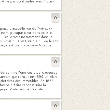
e. À ne pas confondre avec Pique-
0
ginal. L'actuelle rue du Pré-aux-
 nom, puisque c'est dans celle-ci,
l. On le voit notamment dans la
ous ?... C'est inutile ?... Je le sais
on, c'est bien plus beau lorsque
0
dérée comme l'une des plus luxueuses
ansart qui conçut en 1699 un plan
priétaires des immeubles. En 1873,
amné à faire reconstruire la
payé. Voilà ce que c'est de
0