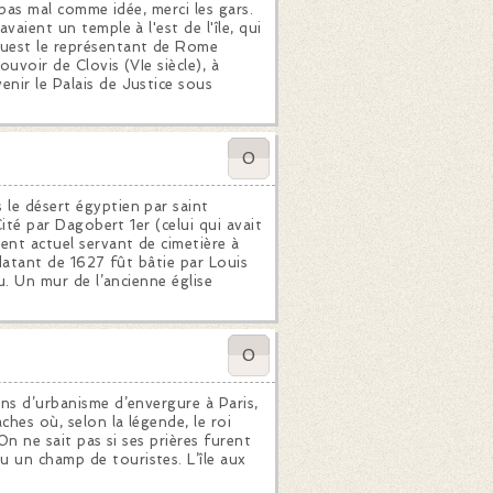
t pas mal comme idée, merci les gars.
vaient un temple à l'est de l'île, qui
'ouest le représentant de Rome
ouvoir de Clovis (VIe siècle), à
enir le Palais de Justice sous
0
 le désert égyptien par saint
Cité par Dagobert 1er (celui qui avait
ment actuel servant de cimetière à
e datant de 1627 fût bâtie par Louis
eu. Un mur de l’ancienne église
0
ons d’urbanisme d’envergure à Paris,
ches où, selon la légende, le roi
 On ne sait pas si ses prières furent
u un champ de touristes. L’île aux