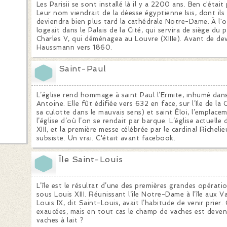
Les Parisii se sont installé là il y a 2200 ans. Ben c'étai
Leur nom viendrait de la déesse égyptienne Isis, dont ils a
deviendra bien plus tard la cathédrale Notre-Dame. À l
logeait dans le Palais de la Cité, qui servira de siège du p
Charles V, qui déménagea au Louvre (XIIIe). Avant de dev
Haussmann vers 1860.
Saint-Paul
L’église rend hommage à saint Paul l’Ermite, inhumé dans
Antoine. Elle fût édifiée vers 632 en face, sur l’Ile de la 
sa culotte dans le mauvais sens) et saint Éloi, l’emplace
u
l’église d’où l’on se rendait par barque. L’église actuell
XIII, et la première messe célébrée par le cardinal Richeli
subsiste. Un vrai. C'était avant facebook.
Île Saint-Louis
L’île est le résultat d’une des premières grandes opérati
sous Louis XIII. Réunissant l’île Notre-Dame à l’île aux Va
Louis IX, dit Saint-Louis, avait l’habitude de venir prier.
exaucées, mais en tout cas le champ de vaches est deven
vaches à lait ?