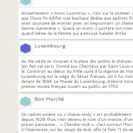
Anciennement « mons Lucotitius », c'est sur le sommet 
que Clovis fit édifier une basilique dédiée aux apôtres 
avait coutume de monter prier, en empruntant un chem
Sainte-Geneviève ». Gravis un mont, il portera ton nom 
quand même de la femme qui a envoyé balader Attila.
Luxembourg
Au XIe siècle se trouvait à la place des jardins le châtea
(en fait val vert). Donné aux Chartreux par Saint Louis 
là. Construit au début du XVIIe suite à la régence de Mari
Luxembourg est le siège du Sénat français, où il fut inst
datant de 1884. Le Musée du Luxembourg, d'abord installé
premier musée français ouvert au public, en 1750.
Bon Marché
Un cadran solaire ou « chasse-midy » est probablement
depuis 1628. Puis c'est devenu le nom d'un insecte, d'un
prison parisienne… « Cherche-midi », c'est surtout l'hi
à l'improviste, sur les coups de midi, afin (a faim ?) de se